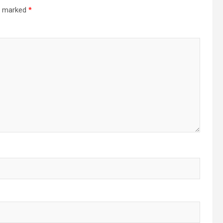
re marked
*