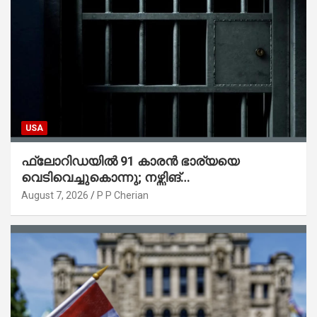
USA
ഫ്ലോറിഡയിൽ 91 കാരൻ ഭാര്യയെ
വെടിവെച്ചുകൊന്നു; നഴ്സിങ്
ഹോമിലാക്കില്ലെന്ന് നൽകിയ വാഗ്ദാനം
August 7, 2026
P P Cherian
പാലിച്ചതായി മൊഴി