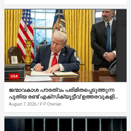
USA
ജന്മാവകാശ പൗരത്വം പരിമിതപ്പെടുത്തുന്ന
പുതിയ രണ്ട് എക്സിക്യൂട്ടീവ് ഉത്തരവുകളിൽ
ട്രംപ് ഒപ്പുവെച്ചു
August 7, 2026
P P Cherian