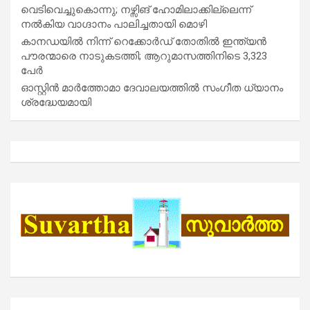
വെടിവെച്ചുകൊന്നു; നഴ്സിങ് ഹോമിലാക്കില്ലെന്ന്
നൽകിയ വാഗ്ദാനം പാലിച്ചതായി മൊഴി
കാനഡയിൽ നിന്ന് റെക്കോർഡ് തോതിൽ ഇന്ത്യൻ
പൗരന്മാരെ നാടുകടത്തി; ആറുമാസത്തിനിടെ 3,323
പേർ
ഓസ്റ്റിൻ മാർത്തോമാ ദേവാലയത്തിൽ സംഗീത ധ്യാനം
ശ്രദ്ധേയമായി