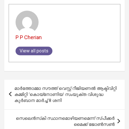
P P Cherian
View all posts
Post
മാർത്തോമ്മാ സൗത്ത് വെസ്റ്റ് റീജിയണൽ ആക്ടിവിറ്റി
navigation
കമ്മിറ്റി ‘കൊയ്‌നോണിയ’ സംയുക്ത വിശുദ്ധ
കുർബാന മാർച്ച് 8 ശനി
സെലെൻസ്‌കി സ്ഥാനമൊഴിയണമെന്ന് സ്പീക്കർ
മൈക്ക് ജോൺസൺ