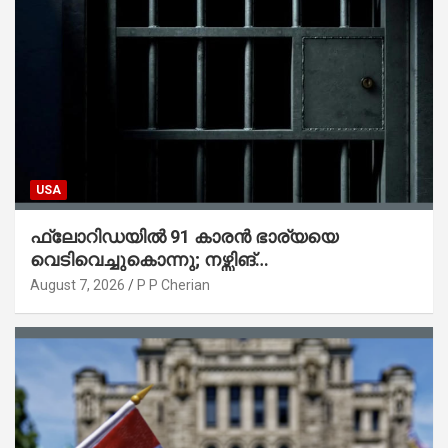
USA
ഫ്ലോറിഡയിൽ 91 കാരൻ ഭാര്യയെ
വെടിവെച്ചുകൊന്നു; നഴ്സിങ്
ഹോമിലാക്കില്ലെന്ന് നൽകിയ വാഗ്ദാനം
August 7, 2026
P P Cherian
പാലിച്ചതായി മൊഴി