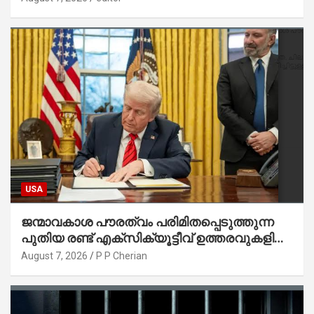
USA
ജന്മാവകാശ പൗരത്വം പരിമിതപ്പെടുത്തുന്ന
പുതിയ രണ്ട് എക്സിക്യൂട്ടീവ് ഉത്തരവുകളിൽ
ട്രംപ് ഒപ്പുവെച്ചു
August 7, 2026
P P Cherian