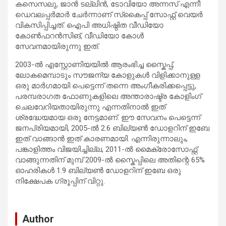
കസെസലു, ജാൻ ടല്ലിൻ, ടോവിയോ അന്നസ് എന്നീ
ഡെവലപ്പർമാർ ചേർന്നാണ് സ്‌കൈപ്പ് സോഫ്റ്റ് വെയർ
വികസിപ്പിച്ചത്. ഐപി അധിഷ്ഠിത വീഡിയോ
കോൺഫറൻസിങ്, വീഡിയോ കോൾ
സേവനമായിരുന്നു ഇത്.
2003-ൽ എസ്റ്റോണിയയിൽ ആരംഭിച്ച സ്കൈപ്പ്,
ലോകമെമ്പാടും സൗജന്യ കോളുകൾ വിളിക്കാനുള്ള
ഒരു മാർഗമായി പെട്ടെന്ന് തന്നെ അംഗീകരിക്കപ്പെട്ടു,
പരമ്പരാഗത ഫോണുകളിലെ അന്താരാഷ്ട്ര കോളിംഗ്
ചെലവേറിയതായിരുന്നു എന്നതിനാൽ ഇത്
ശ്രദ്ധേയമായ ഒരു നേട്ടമാണ്. ഈ സേവനം പെട്ടെന്ന്
ജനപ്രിയമായി, 2005-ൽ 2.6 ബില്യൺ ഡോളറിന് ഇബേ
ഇത് വാങ്ങാൻ ഇത് കാരണമായി. എന്നിരുന്നാലും,
പങ്കാളിത്തം വിജയിച്ചില്ല, 2011-ൽ മൈക്രോസോഫ്റ്റ്
വാങ്ങുന്നതിന് മുമ്പ് 2009-ൽ സ്കൈപ്പിലെ അതിന്റെ 65%
ഓഹരികൾ 1.9 ബില്യൺ ഡോളറിന് ഇബേ ഒരു
നിക്ഷേപക ഗ്രൂപ്പിന് വിറ്റു.
Author