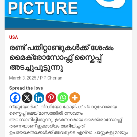
USA
രണ്ട് പതിറ്റാണ്ടുകൾക്ക് ശേഷം
മൈക്രോസോഫ്റ്റ് സ്കൈപ്പ്
അടച്ചുപൂട്ടുന്നു
March 3, 2025
P P Cherian
Spread the love
ന്യൂയോർക് : വീഡിയോ കോളിംഗ് പ്ലാറ്റഫോമായ
സ്കൈപ്പ് മെയ് മാസത്തിൽ സേവനം
അവസാനിപ്പിക്കുന്നു. ഉടമസ്ഥരായ മൈക്രോസോഫ്റ്റ്
തന്നെയാണ് ഇക്കാര്യം അറിയിച്ചത്.
ഉപയോക്താക്കൾക്ക് അവരുടെ എല്ലാ ചാറ്റുകളുമായും