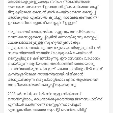
കോൺടാക്റ്റുകളുമായും ബന്ധം നിലനിർത്താൻ
അവരുടെ അക്കൗണ്ട് ഉപയോഗിച്ച് മൈക്രോസോഫ്റ്റ്
ടീമുകളിലേക്ക് സൈൻ ഇൻ ചെയ്യാമെന്ന് സ്കൈപ്പ്
അധികൃതർ എക്സിൽ കുറിച്ചു. ദശലക്ഷക്കണക്കിന്
ഉപയോക്താക്കളാണ് സ്കൈപ്പിന് ഉള്ളത്.
ഒരുകാലത്ത് ലോകത്തിലെ ഏറ്റവും ജനപ്രിയമായ
വെബ്‌സൈറ്റുസ്കൈപ്പ്കളിൽ ഒന്നായിരുന്നു സ്കൈപ്പ്.
ലോകമെമ്പാടുമുള്ള സുഹൃത്തുക്കൾക്കും
കുടുംബാംഗങ്ങൾക്കും അവരുടെ കമ്പ്യൂട്ടറുകൾ വഴി
സൗജന്യമായി വോയ്‌സ് കോളുകൾ ചെയ്യാൻ
സ്കൈപ്പിലൂടെ കഴിഞ്ഞിരുന്നു. ഈ സേവനം വാഗ്ദാനം
ചെയ്യുന്ന ആദ്യത്തെ അല്ലെങ്കിൽ ഒരേയൊരു
കമ്പനിയായിരുന്നില്ല ഇത്. പക്ഷേ കമ്പ്യൂട്ടറിൽ നിന്ന്
കമ്പ്യൂട്ടറിലേക്ക് സൗജന്യമായി വിളിക്കാൻ
അനുവദിക്കുന്ന ഒരു പ്ലാറ്റ്ഫോം എന്ന ആശയത്തെ
ജനകീയമാക്കിയത് സ്കൈപ്പ് ആയിരുന്നു.
2003-ൽ സ്വീഡനിൽ നിന്നുള്ള നിക്ലാസ്
സെൻസ്ട്രോം, ഡെന്മാർക്കുകാരനായ ജാനസ് ഫ്രിസ്
എന്നിവർ ചേർന്നാണ് സ്കൈപ്പ് സ്ഥാപിച്ചത്.
എസ്റ്റോണിയക്കാരായ ആഹ്ട്ടി ഹെൻല, പ്രിറ്റ്