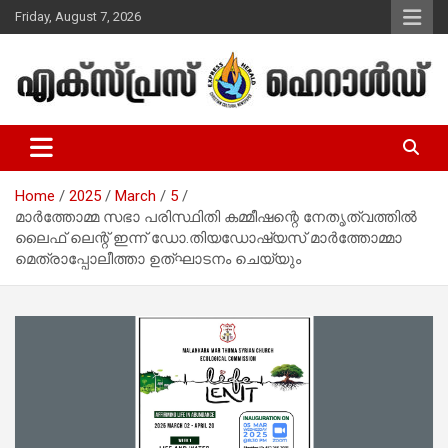
Skip
Friday, August 7, 2026
to
content
Malayalam Christian News
Express Herald – Malayalam
Christian News
Home
2025
March
5
മാർത്തോമ്മ സഭാ പരിസ്ഥിതി കമ്മീഷന്റെ നേതൃത്വത്തിൽ
ലൈഫ് ലെന്റ് ഇന്ന് ഡോ.തിയഡോഷ്യസ് മാർത്തോമ്മാ
മെത്രാപ്പോലീത്താ ഉത്ഘാടനം ചെയ്യും