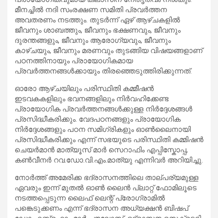
മീനച്ചിൽ നദി സംരക്ഷണ സമിതി പ്രവർത്തന
അവതരണം നടത്തും. തുടർന്ന് ഏഴ് ആഴ്ചകളിൽ
ജീവനും ശാബത്തും, ജീവനും ഭക്ഷണവും, ജീവനും
ദുരന്തങ്ങളും, ജീവനും ആരോഗ്യവും, ജീവനും
കാഴ്ചയും, ജീവനും മരണവും തുടങ്ങിയ വിഷയങ്ങളാണ്
പഠനത്തിനായും പ്രായോഗികമായ
പ്രവർത്തനങ്ങൾക്കായും തിരഞ്ഞെടുത്തിരിക്കുന്നത്.
ഓരോ ആഴ്ചയിലും പരിസ്ഥിതി കമ്മീഷൻ
ഇടവകകളിലും ഭവനങ്ങളിലും നിർവഹിക്കേണ്ട
പ്രായോഗിക പ്രവർത്തനങ്ങൾക്കുള്ള നിർദ്ദേശങ്ങൾ
പ്രസിദ്ധീകരിക്കും. വേദപഠനങ്ങളും പ്രായോഗിക
നിർദ്ദേശങ്ങളും പഠന സമിഗ്രികളും ഓൺലൈനായി
പ്രസിദ്ധീകരിക്കും എന്ന് സഭയുടെ പരിസ്ഥിതി കമ്മിഷൻ
ചെയർമാൻ മാത്യൂസ് മാർ സെറാഫിം എപ്പിസ്കോപ്പ,
കൺവീനർ റവ.ഡോ.വി.എം.മാത്യു എന്നിവർ അറിയിച്ചു.
നോർത്ത് അമേരിക്ക ഭദ്രാസനത്തിലെ താല്പര്യമുള്ള
ഏവരും ഇന്ന് മുതൽ ഓൺ ലൈൻ പ്ലാറ്റ് ഫോമിലൂടെ
നടത്തപ്പെടുന്ന ലൈഫ് ലെന്റ് പ്രോഗ്രാമിൽ
പങ്കെടുക്കണം എന്ന് ഭദ്രാസന അധ്യക്ഷൻ ബിഷപ്