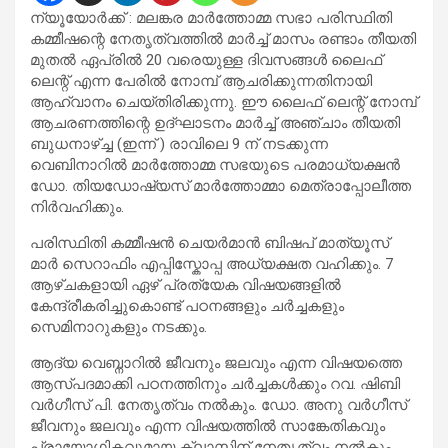
ന്യൂയോർക്ക് : മലങ്കര മാർത്തോമ്മ സഭാ പരിസ്ഥിതി
കമ്മീഷന്റെ നേതൃത്വത്തിൽ മാർച്ച് മാസം രണ്ടാം തീയതി
മുതൽ ഏപ്രിൽ 20 വരെയുള്ള ദിവസങ്ങൾ ലൈഫ്
ലെന്റ് എന്ന പേരിൽ നോമ്പ് ആചരിക്കുന്നതിനായി
ആഹ്വാനം ചെയ്തിരിക്കുന്നു. ഈ ലൈഫ് ലെന്റ് നോമ്പ്
ആചരണത്തിന്റെ ഉദ്ഘാടനം മാർച്ച്‌ അഞ്ചാം തീയതി
ബുധനാഴ്ച്ച (ഇന്ന് ) രാവിലെ 9 ന് നടക്കുന്ന
വെബിനാറിൽ മാർത്തോമ്മ സഭയുടെ പരമാധ്യക്ഷൻ
ഡോ. തിയഡോഷ്യസ് മാർത്തോമ്മാ മെത്രാപ്പോലീത്ത
നിർവഹിക്കും.
പരിസ്ഥിതി കമ്മീഷൻ ചെയർമാൻ ബിഷപ് മാത്യൂസ്
മാർ സെറാഫിം എപ്പിസ്കോപ്പ അധ്യക്ഷത വഹിക്കും. 7
ആഴ്ചകളായി ഏഴ് പ്രത്യേക വിഷയങ്ങളിൽ
കേന്ദ്രീകരിച്ചുകൊണ്ട് പഠനങ്ങളും ചർച്ചകളും
സെമിനാറുകളും നടക്കും.
ആദ്യ വെബ്നാറിൽ ജീവനും ജലവും എന്ന വിഷയത്തെ
ആസ്പദമാക്കി പഠനത്തിനും ചർച്ചകൾക്കും റവ. ഷിബി
വർഗീസ് പി. നേതൃത്വം നൽകും. ഡോ. അനു വർഗീസ്
ജീവനും ജലവും എന്ന വിഷയത്തിൽ സാങ്കേതികവും
പ്രായോഗികവുമായ ക്ലാസിന് നേതൃത്വം നൽകും.