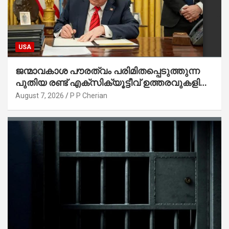
USA
ജന്മാവകാശ പൗരത്വം പരിമിതപ്പെടുത്തുന്ന
പുതിയ രണ്ട് എക്സിക്യൂട്ടീവ് ഉത്തരവുകളിൽ
ട്രംപ് ഒപ്പുവെച്ചു
August 7, 2026
P P Cherian