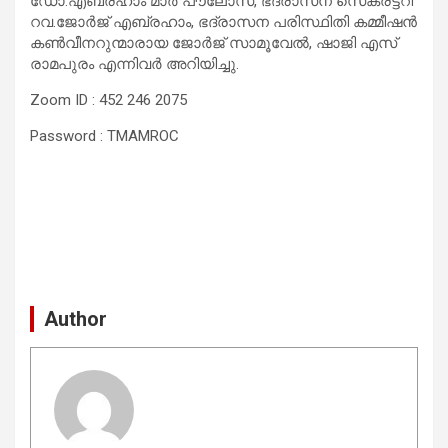
ഡോ.എബ്രഹാം മാർ പൗലോസ്, ഭദ്രാസന സെക്രട്ടറി
റവ.ജോർജ് എബ്രഹാം, ഭദ്രാസന പരിസ്ഥിതി കമ്മീഷൻ
കൺവീനറുന്മാരായ ജോർജ് സാമൂവേൽ, ഷാജി എസ്
രാമപുരം എന്നിവർ അറിയിച്ചു.
Zoom ID : 452 246 2075
Password : TMAMROC
Author