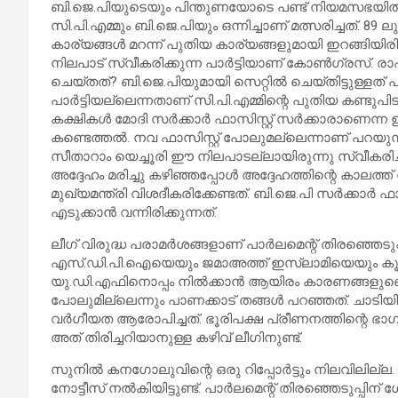
ബി.ജെ.പിയുടെയും പിന്തുണയോടെ പണ്ട് നിയമസഭയില്‍
സി.പി.എമ്മും ബി.ജെ.പിയും ഒന്നിച്ചാണ് മത്സരിച്ചത്. 89
കാര്യങ്ങള്‍ മറന്ന് പുതിയ കാര്യങ്ങളുമായി ഇറങ്ങിയിര
നിലപാട് സ്വീകരിക്കുന്ന പാര്‍ട്ടിയാണ് കോണ്‍ഗ്രസ്. ര
ചെയ്തത്? ബി.ജെ.പിയുമായി സെറ്റില്‍ ചെയ്തിട്ടുള്ളത് 
പാര്‍ട്ടിയല്ലെന്നതാണ് സി.പി.എമ്മിന്റെ പുതിയ കണ്ടുപി
കക്ഷികള്‍ മോദി സര്‍ക്കാര്‍ ഫാസിസ്റ്റ് സര്‍ക്കാരാണെന്
കണ്ടെത്തല്‍. നവ ഫാസിസ്റ്റ് പോലുമല്ലെന്നാണ് പറയു
സീതാറാം യെച്ചൂരി ഈ നിലപാടല്ലായിരുന്നു സ്വീകരിച്ച
അദ്ദേഹം മരിച്ചു കഴിഞ്ഞപ്പോള്‍ അദ്ദേഹത്തിന്റെ കാലത്
മുഖ്യമന്ത്രി വിശദീകരിക്കേണ്ടത്. ബി.ജെ.പി സര്‍ക്കാര്‍
എടുക്കാന്‍ വന്നിരിക്കുന്നത്.
ലീഗ് വിരുദ്ധ പരാമര്‍ശങ്ങളാണ് പാര്‍ലമെന്റ് തിരഞ്ഞെടുപ
എസ്.ഡി.പി.ഐയെയും ജമാഅത്ത് ഇസ്ലാമിയെയും കൂട്ടുപി
യു.ഡി.എഫിനൊപ്പം നില്‍ക്കാന്‍ ആയിരം കാരണങ്ങളുണ്ട
പോലുമില്ലെന്നും പാണക്കാട് തങ്ങള്‍ പറഞ്ഞത്. ചാടിയിട്
വര്‍ഗീയത ആരോപിച്ചത്. ഭൂരിപക്ഷ പ്രീണനത്തിന്റെ ഭ
അത് തിരിച്ചറിയാനുള്ള കഴിവ് ലീഗിനുണ്ട്.
സുനില്‍ കനഗോലുവിന്റെ ഒരു റിപ്പോര്‍ട്ടും നിലവിലി
നോട്ടീസ് നല്‍കിയിട്ടുണ്ട്. പാര്‍ലമെന്റ് തിരഞ്ഞെടുപ്പ