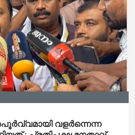
ൂതപൂര്‍വ്വമായി വളര്‍ന്നെന്ന
ാക്കിയത് : പ്രതിപക്ഷ നേതാവ്