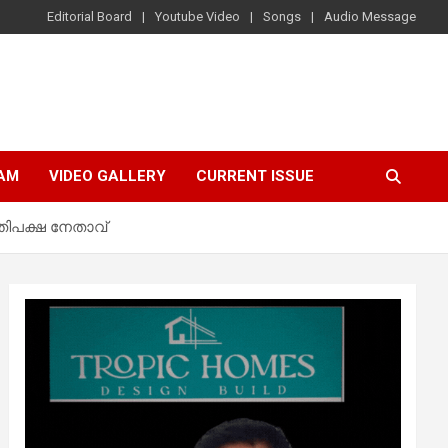
Editorial Board
Youtube Video
Songs
Audio Message
AM
VIDEO GALLERY
CURRENT ISSUE
പ്രതിപക്ഷ നേതാവ്