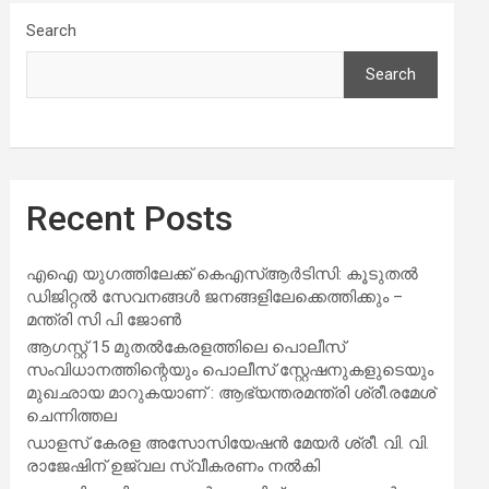
Search
Search
Recent Posts
എഐ യുഗത്തിലേക്ക് കെഎസ്ആർടിസി: കൂടുതൽ
ഡിജിറ്റൽ സേവനങ്ങൾ ജനങ്ങളിലേക്കെത്തിക്കും –
മന്ത്രി സി പി ജോൺ
ആഗസ്റ്റ് 15 മുതല്‍കേരളത്തിലെ പൊലീസ്
സംവിധാനത്തിന്റെയും പൊലീസ് സ്റ്റേഷനുകളുടെയും
മുഖഛായ മാറുകയാണ് : ആഭ്യന്തരമന്ത്രി ശ്രീ.രമേശ്
ചെന്നിത്തല
ഡാളസ് കേരള അസോസിയേഷൻ മേയർ ശ്രീ. വി. വി.
രാജേഷിന് ഉജ്വല സ്വീകരണം നൽകി