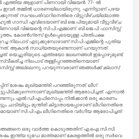
 എത്തിയ ആളാണ് പിണറായി വിജയന്‍. 77- ല്‍
 ലും ഇവര്‍ തമ്മില്‍ ധാരണയിലായിരുന്നു. എന്നിട്ടാണ് പഴയ
ിക്കുന്നത്. സംഘപരിവാറിനെതിരെ വിട്ടുവീഴ്ചയില്ലാത്ത
ാഹുല്‍ ഗാന്ധി എവിടെയാണ് ബി.ജെ.പിയുമായി വീട്ടുവീഴ്ച
പിണറായി വിജയന്റെ സി.പി.എമ്മാണ്. ബി.ജെ.പി ഫാസിസ്റ്റ്
ടുത്തം. കോണ്‍ഗ്രസ് ഉള്‍പ്പെടെയുള്ള പ്രതിപക്ഷ
ന ഉറച്ച നിലപാട് എടുക്കുമ്പോഴാണ് സി.പി.എമ്മിന്റെ പുതിയ
ന്നത്. ആകാന്‍ സാധ്യതയുണ്ടെന്നാണ് പറയുന്നത്.
ത്. യെച്ചൂരിയുടെ എത്രയോ ലേഖനങ്ങള്‍ ഇപ്പോഴുമുണ്ട്.
ത് സ്വീകരിച്ച നിലപാട് തള്ളിപ്പറഞ്ഞതിനെയാണ്
 ഫാസിസ്റ്റ് അല്ലെന്നു പറയുന്നവരാണ് ഞങ്ങള്‍ക്ക് ക്ലാസ്
്പിന് ശേഷം മുഖ്യമന്ത്രി പറഞ്ഞിരുന്നത്. ലീഗ്
ടിക്കുന്നെന്നാണ് മുഖ്യമന്ത്രി ആരോപിച്ചത്. എന്നാല്‍
െന്നും എല്‍.ഡി.എഫിനൊപ്പം നില്‍ക്കാന്‍ ഒരു കാരണം
ടും ചാടിയിട്ടും മുന്തിരി കിട്ടാതായപ്പോഴാണ് ലീഗിനെതിരെ
ാഗമായാണ് സി.പി.എം ലീഗിനെതിരെ വര്‍ഗീയ ആരോപിച്ചത്.
ല്ല. അങ്ങനെ ഒരു വാര്‍ത്ത കൊടുത്തതിന് എ.ഐ.സി.സി
ിന് ശേഷം ഇന്ത്യ ടുഡേ മാത്രമാണ് കേരളത്തില്‍ ഒരു സര്‍വെ