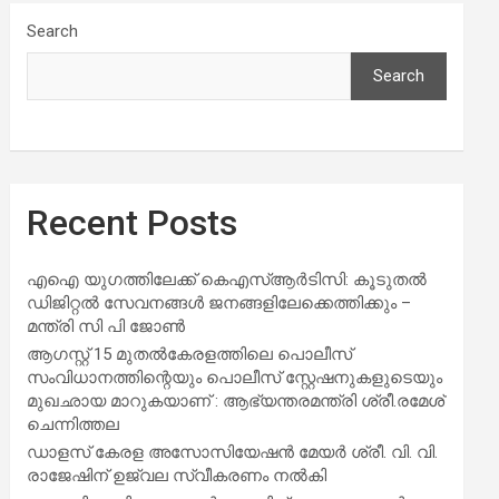
Search
Search
Recent Posts
എഐ യുഗത്തിലേക്ക് കെഎസ്ആർടിസി: കൂടുതൽ
ഡിജിറ്റൽ സേവനങ്ങൾ ജനങ്ങളിലേക്കെത്തിക്കും –
മന്ത്രി സി പി ജോൺ
ആഗസ്റ്റ് 15 മുതല്‍കേരളത്തിലെ പൊലീസ്
സംവിധാനത്തിന്റെയും പൊലീസ് സ്റ്റേഷനുകളുടെയും
മുഖഛായ മാറുകയാണ് : ആഭ്യന്തരമന്ത്രി ശ്രീ.രമേശ്
ചെന്നിത്തല
ഡാളസ് കേരള അസോസിയേഷൻ മേയർ ശ്രീ. വി. വി.
രാജേഷിന് ഉജ്വല സ്വീകരണം നൽകി