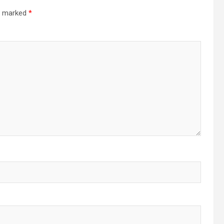
re marked
*