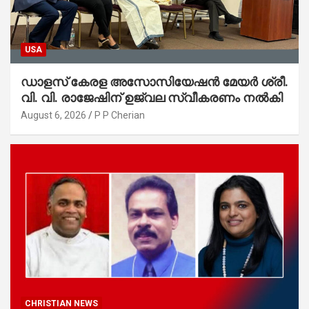
USA
ഡാളസ് കേരള അസോസിയേഷൻ മേയർ ശ്രീ.
വി. വി. രാജേഷിന് ഉജ്വല സ്വീകരണം നൽകി
August 6, 2026
P P Cherian
CHRISTIAN NEWS