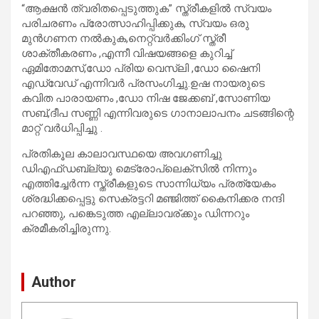
“ആക്ഷൻ ത്വരിതപ്പെടുത്തുക” സ്ത്രീകളിൽ സ്വയം
പരിചരണം പ്രോത്സാഹിപ്പിക്കുക, സ്വയം ഒരു
മുൻ‌ഗണന നൽകുക,നെറ്റ്‌വർക്കിംഗ് സ്ത്രീ
ശാക്തീകരണം ,എന്നീ വിഷയങ്ങളെ കുറിച്ച്
ഏമിതോമസ്,ഡോ പ്രിയ വെസ്‌ലി ,ഡോ ഷൈനി
എഡ്‌വേഡ്‌ എന്നിവർ പ്രസംഗിച്ചു.ഉഷ നായരുടെ
കവിത പാരായണം ,ഡോ നിഷ ജേക്കബ് ,സോണിയ
സബ്,ദീപ സണ്ണി എന്നിവരുടെ ഗാനാലാപനം ചടങ്ങിന്റെ
മാറ്റ് വർധിപ്പിച്ചു .
പ്രതികൂല കാലാവസ്ഥയെ അവഗണിച്ചു
ഡിഎഫ്ഡബ്ല്യു മെട്രോപ്ലെക്സിൽ നിന്നും
എത്തിച്ചേർന്ന സ്ത്രീകളുടെ സാന്നിധ്യം പ്രത്യേകം
ശ്രദ്ധിക്കപ്പെട്ടു സെക്രട്ടറി മഞ്ജിത്ത് കൈനിക്കര നന്ദി
പറഞ്ഞു, പങ്കെടുത്ത എല്ലാവര്ക്കും ഡിന്നറും
ക്രമീകരിച്ചിരുന്നു.
Author