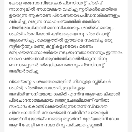
കേരള അസോസിയേഷൻ പ്രസിഡന്റ് പ്രദീപ്
നാഗനൂലിൽ അധ്യക്ഷത വഹിച്ചു.സ്ത്രീകൾക്കെതിരെ
ഉയരുന്ന ആക്രമണ പ്രവണതയും,പീഡനശ്രമങ്ങളും
വർധിച്ചു വരുന്ന സാഹചര്യത്തിൽ അതിനെ
പ്രതിരോധിക്കാൻ മാനസികമായും ശാരീരികമായും
ശക്തി പ്രാപിക്കാൻ കഴിയട്ടെയെന്നു പ്രസിഡന്റ്
ആശംസിച്ചു , കേരളത്തിൽ ഈയിടെ സംഭവിച്ച ഒരു
നഴ്സിന്റെയും രണ്ടു കുട്ടികളുടെയും മരണം
മനുഷ്യമനഃസാക്ഷിയെ നടുക്കുന്നതാണെന്നും ഇത്തരം
സാഹചര്യങ്ങൾ ആവർത്തിക്കാതിരിക്കുന്നതിനു
ബന്ധപ്പെട്ടവർ ശ്രദ്ധിക്കണമെന്നും പ്രസിഡന്റ്
അഭ്യർത്ഥിച്ചു
വ്യത്യസ്ത പശ്ചാത്തലങ്ങളിൽ നിന്നുള്ള സ്ത്രീകൾ
ശക്തി, പ്രതിരോധശേഷി, ഉള്ളിലുള്ള
അവിശ്വസനീയമായ ശക്തി എന്നിവ ആഘോഷിക്കാൻ
പ്രചോദനാത്മകമായ ഒത്തുചേരലിലാണ് വനിതാ
സംവാദം കൊണ്ട് ലക്ഷ്യമിടുന്നതെന്ന് സ്വാഗത
പ്രസംഗത്തിൽ സോഷ്യൽ സർവീസ് ഡയറക്ടർ
ജെയ്‌സി ജോർജ് പറഞ്ഞു.തുടർന്ന് മുഖ്യാതിഥി ഡോ
ആനി പോളി നെ സദസിനു പരിചയപ്പെടുത്തി .