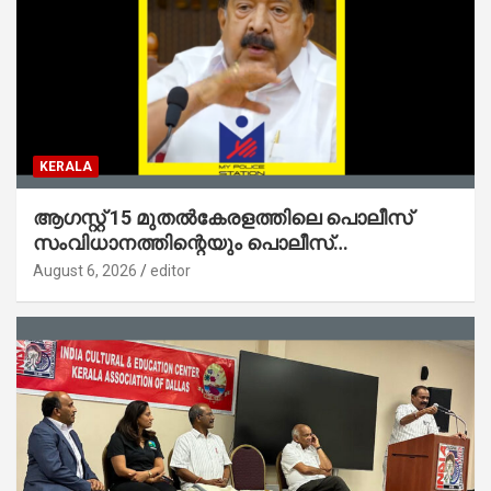
KERALA
ആഗസ്റ്റ് 15 മുതല്‍കേരളത്തിലെ പൊലീസ്
സംവിധാനത്തിന്റെയും പൊലീസ്
സ്റ്റേഷനുകളുടെയും മുഖഛായ മാറുകയാണ് :
August 6, 2026
editor
ആഭ്യന്തരമന്ത്രി ശ്രീ.രമേശ് ചെന്നിത്തല