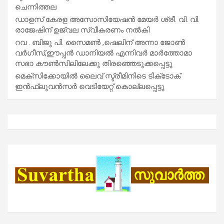
ചെന്നിത്തല
ഡാളസ് കേരള അസോസിയേഷൻ മേയർ ശ്രീ. വി. വി.
രാജേഷിന് ഉജ്വല സ്വീകരണം നൽകി
റവ . ബിജു പി. സൈമൺ ,ഷെലിന് അന്നാ ജോൺ
വർഗീസ്,ഈപ്പൻ ഡാനിയൽ എന്നിവർ മാർത്തോമാ
സഭാ കൗൺസിലിലേക്കു തിരഞ്ഞെടുക്കപ്പെട്ടു
മെക്സിക്കോയിൽ ലൈവ് സ്ട്രീമിനിടെ ടിക്‌ടോക്
ഇൻഫ്ലുവൻസർ വെടിയേറ്റ് കൊല്ലപ്പെട്ടു