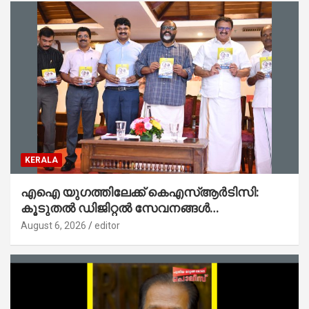
KERALA
എഐ യുഗത്തിലേക്ക് കെഎസ്ആർടിസി:
കൂടുതൽ ഡിജിറ്റൽ സേവനങ്ങൾ
ജനങ്ങളിലേക്കെത്തിക്കും – മന്ത്രി സി പി
August 6, 2026
editor
ജോൺ