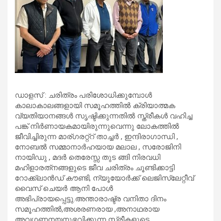
ഡാളസ് : ചരിത്രം പരിശോധിക്കുമ്പോൾ
കാലാകാലങ്ങളായി സമൂഹത്തിൽ ക്രിയാത്മക
വ്യതിയാനങ്ങൾ സൃഷ്ടിക്കുന്നതിൽ സ്ത്രീകൾ വഹിച്ച
പങ്ക് നിർണായകമായിരുന്നുവെന്നു ലോകത്തിൽ
ജീവിച്ചിരുന്ന മാര്ഗരറ്റ്റ് താച്ചർ , ഇന്ദിരാഗാന്ധി ,
നോബൽ സമ്മാനാർഹയായ മലാല , സരോജിനി
നായിഡു , മദർ തെരേസ്സ തുട ങ്ങി നിരവധി
മഹിളാരത്‌നങ്ങളുടെ ജീവ ചരിത്രം ചൂണ്ടിക്കാട്ടി
റോക്ക്‌ലാൻഡ് കൗണ്ടി, ന്യൂയോർക്ക് ലെജിസ്ലേറ്റീവ്
വൈസ് ചെയർ ആനി പോൾ
അഭിപ്രായപ്പെട്ടു.അന്താരാഷ്ട്ര വനിതാ ദിനം
സമൂഹത്തിൽ,അശരണരായ ,അനാഥരായ
അവഗണനയനുഭവിക്കുന്ന സ്ത്രീകളുടെ