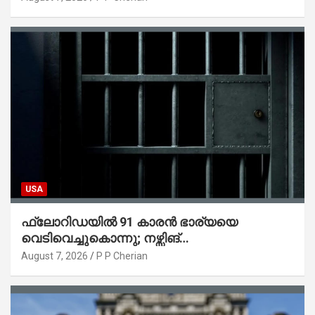
USA
ഫ്ലോറിഡയിൽ 91 കാരൻ ഭാര്യയെ
വെടിവെച്ചുകൊന്നു; നഴ്സിങ്
ഹോമിലാക്കില്ലെന്ന് നൽകിയ വാഗ്ദാനം
August 7, 2026
P P Cherian
പാലിച്ചതായി മൊഴി