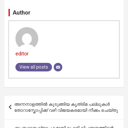
Author
editor
View all posts
Post
അന്നനാളത്തിൽ കുടുങ്ങിയ കൃത്രിമ പല്ലുകൾ
navigation
തോറാസ്കോപ്പിക്ക് വഴി വിജയകരമായി നീക്കം ചെയ്തു
സംസ്ഥാന വ്യാപകമായി ലഹരി വിപണനത്തിന്റെ