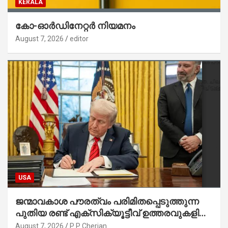
KERALA
കോ-ഓർഡിനേറ്റർ നിയമനം
August 7, 2026
editor
USA
ജന്മാവകാശ പൗരത്വം പരിമിതപ്പെടുത്തുന്ന
പുതിയ രണ്ട് എക്സിക്യൂട്ടീവ് ഉത്തരവുകളിൽ
ട്രംപ് ഒപ്പുവെച്ചു
August 7, 2026
P P Cherian