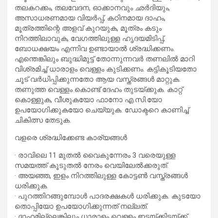
തലകറക്കം, തലവേദന, ഓക്കാനവും ഛര്‍ദിയും,
അസാധരണമായ വിയര്‍പ്പ്, കഠിനമായ ദാഹം,
മൂത്രത്തിന്റെ അളവ് കുറയുക, മൂത്രം കടും
നിറത്തിലാവുക, വേഗത്തിലുള്ള ഹൃദയമിടിപ്പ്,
ബോധക്ഷയം എന്നിവ ഉണ്ടായാല്‍ ശ്രദ്ധിക്കണം.
എന്തെങ്കിലും ബുദ്ധിമുട്ട് തോന്നുന്നവര്‍ തണലില്‍ മാറി
വിശ്രമിച്ച് ധാരാളം വെള്ളം കുടിക്കണം. കട്ടികൂടിയതോ
ചൂട് വര്‍ധിപ്പിക്കുന്നതോ ആയ വസ്ത്രങ്ങള്‍ മാറ്റുക.
തണുത്ത വെള്ളം കൊണ്ട് ദേഹം തുടയ്ക്കുക. കാറ്റ്
കൊള്ളുക, വീശുകയോ ഫാനോ എ.സി.യോ
ഉപയോഗിക്കുകയോ ചെയ്യുക. ഡോക്ടറെ കാണിച്ച്
ചികിത്സ തേടുക.
വളരെ ശ്രദ്ധിക്കേണ്ട കാര്യങ്ങള്‍
· രാവിലെ 11 മുതല്‍ വൈകുന്നേരം 3 വരെയുള്ള
സമയത്ത് കൂടുതല്‍ നേരം വെയിലേല്‍ക്കരുത്.
· അയഞ്ഞ, ഇളം നിറത്തിലുള്ള കോട്ടണ്‍ വസ്ത്രങ്ങള്‍
ധരിക്കുക.
· പുറത്തിറങ്ങുമ്പോള്‍ പാദരക്ഷകള്‍ ധരിക്കുക. കുടയോ
തൊപ്പിയോ ഉപയോഗിക്കുന്നത് നല്ലത്.
· ദാഹമില്ലെങ്കിലും ധാരാളം വെള്ളം ഇടയ്ക്കിടയ്ക്ക്