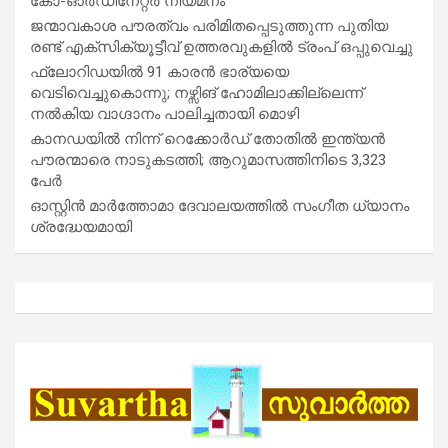
കോ-ഓർഡിനേറ്റർ നിയമനം
ജന്മാവകാശ പൗരത്വം പരിമിതപ്പെടുത്തുന്ന പുതിയ
രണ്ട് എക്സിക്യൂട്ടീവ് ഉത്തരവുകളിൽ ട്രംപ് ഒപ്പുവെച്ചു
ഫ്ലോറിഡയിൽ 91 കാരൻ ഭാര്യയെ
വെടിവെച്ചുകൊന്നു; നഴ്സിങ് ഹോമിലാക്കില്ലെന്ന്
നൽകിയ വാഗ്ദാനം പാലിച്ചതായി മൊഴി
കാനഡയിൽ നിന്ന് റെക്കോർഡ് തോതിൽ ഇന്ത്യൻ
പൗരന്മാരെ നാടുകടത്തി; ആറുമാസത്തിനിടെ 3,323
പേർ
ഓസ്റ്റിൻ മാർത്തോമാ ദേവാലയത്തിൽ സംഗീത ധ്യാനം
ശ്രദ്ധേയമായി