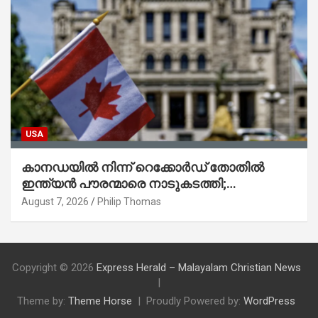
USA
കാനഡയിൽ നിന്ന് റെക്കോർഡ് തോതിൽ
ഇന്ത്യൻ പൗരന്മാരെ നാടുകടത്തി;
ആറുമാസത്തിനിടെ 3,323 പേർ
August 7, 2026
Philip Thomas
Copyright © 2026
Express Herald – Malayalam Christian News
Theme by:
Theme Horse
Proudly Powered by:
WordPress