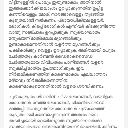
വീട്ടിനുള്ളില്‍ പോലും ഇതുണ്ടാകാം. അതിനാല്‍
ഇത്തരക്കാര്‍ക്ക് ജലാംശം ഉറപ്പാക്കുന്നതിന് ഉപ്പിട്ട
കഞ്ഞിവെള്ളം, മോര്, നാരങ്ങാവെള്ളം തുടങ്ങിയ
കൂടുതലായി നല്‍കണം. പ്രായാധിക്യമുള്ളവര്‍,
രോഗികള്‍, കിടപ്പ് രോഗികള്‍ എന്നിവര്‍ കിടക്കുന്നിടത്ത്
വായൂ സഞ്ചാരം ഉറപ്പാക്കുക. സൂര്യാഘാതം
മനുഷ്യന് മാത്രമല്ല മൃഗങ്ങള്‍ക്കും
ഉണ്ടാകാമെന്നതിനാല്‍ വളര്‍ത്ത് മൃഗങ്ങള്‍ക്കും
പക്ഷികള്‍ക്കും വെള്ളം ഉറപ്പാക്കുക. അമിതമായി മധുരം
ചേര്‍ത്തതും കാര്‍ബണ്‍ ഡൈഓക്‌സൈഡ്
ചേര്‍ത്തതുമായ വിവിധതരം പാനീയങ്ങള്‍ വളരെ
സൂക്ഷിച്ച് മാത്രം ഉപയോഗിക്കുക. ഇവ
നിര്‍ജലീകരണത്തിന് കാരണമാകാം. എല്ലാത്തരം
മദ്യവും നിര്‍ജലീകരണത്തിന്
കാരണമാകുമെന്നതിനാല്‍ വളരെ ശ്രദ്ധിക്കണം.
ചൂട് കുരു, പേശി വലിവ്, ചര്‍മ്മ രോഗങ്ങള്‍, വയറിളക്ക
രോഗങ്ങള്‍, നേത്ര രോഗങ്ങള്‍, ചിക്കന്‍പോക്സ്,
മഞ്ഞപ്പിത്തം തുടങ്ങിയ രോഗങ്ങള്‍ ചൂട് കാലത്ത്
കൂടുതലായി കാണപ്പെടാറുണ്ട്. അതുപോലെ
തുടര്‍ച്ചയായി വെയിലേറ്റാല്‍ സൂര്യാഘാതമോ,
സൂര്യാതപമോ ഉണ്ടാകാനിടയുണ്ട്. പൊള്ളല്‍, ക്ഷീണം,