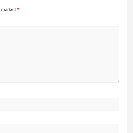
re marked
*