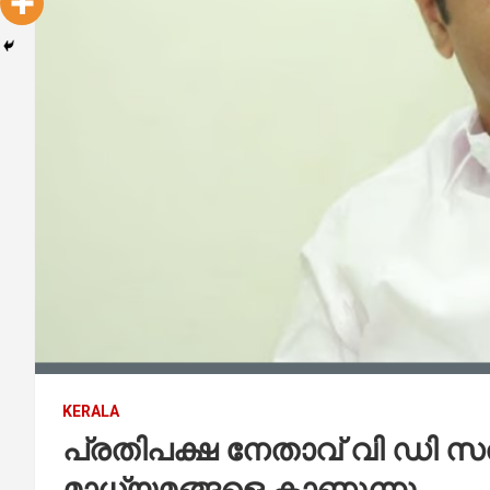
KERALA
പ്രതിപക്ഷ നേതാവ് വി ഡി സത
മാധ്യമങ്ങളെ കാണുന്നു