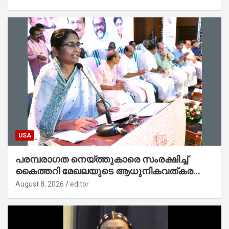
USA
പരമ്പരാഗത നെയ്ത്തുകാരെ സംരക്ഷിച്ച്
കൈത്തറി മേഖലയുടെ ആധുനികവത്കരണം
സാധ്യമാക്കും : ഡെപ്യൂട്ടി സ്പീക്കർ
August 8, 2026
editor