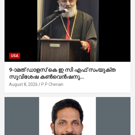
USA
9-ാമത് ഡാളസ് കെ ഇ സി എഫ് സംയുക്ത
സുവിശേഷ കൺവെൻഷനു
പ്രാർത്ഥനാനിർഭരമായ തുടക്കം
August 8, 2026
P P Cherian