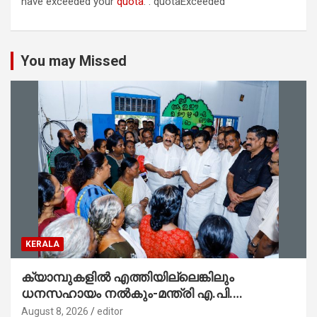
have exceeded your
quota
. : quotaExceeded
You may Missed
KERALA
ക്യാമ്പുകളിൽ എത്തിയില്ലെങ്കിലും
ധനസഹായം നൽകും-മന്ത്രി എ.പി.
അനിൽകുമാർ
August 8, 2026
editor