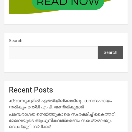
Search
Search
Recent Posts
ക്യാമ്പുകളിൽ എത്തിയില്ലെങ്കിലും ധനസഹായം
നൽകും-മന്ത്രി എ.പി. അനിൽകുമാർ
പരമ്പരാഗത നെയ്ത്തുകാരെ സംരക്ഷിച്ച് കൈത്തറി
മേഖലയുടെ ആധുനികവത്കരണം സാധ്യമാക്കും :
ഡെപ്യൂട്ടി സ്പീക്കർ