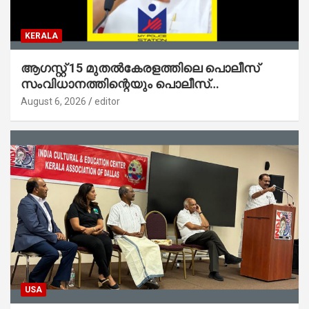
KERALA
ആഗസ്റ്റ് 15 മുതല്‍കേരളത്തിലെ പൊലീസ്
സംവിധാനത്തിന്റെയും പൊലീസ്
സ്റ്റേഷനുകളുടെയും മുഖഛായ മാറുകയാണ് :
August 6, 2026
editor
ആഭ്യന്തരമന്ത്രി ശ്രീ.രമേശ് ചെന്നിത്തല
USA