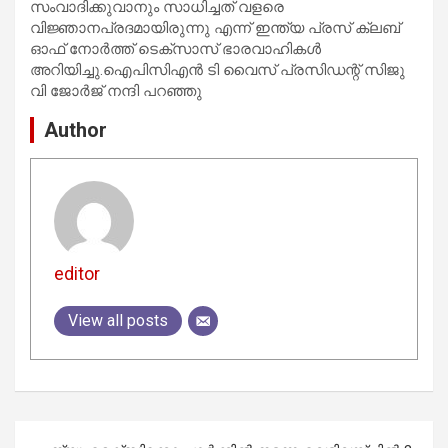
സംവാദിക്കുവാനും സാധിച്ചത് വളരെ
വിജ്ഞാനപ്രദമായിരുന്നു എന്ന് ഇന്ത്യ പ്രസ് ക്ലബ്
ഓഫ് നോർത്ത് ടെക്സാസ് ഭാരവാഹികൾ
അറിയിച്ചു.ഐപിസിഎൻ ടി വൈസ് പ്രസിഡന്റ് സിജു
വി ജോർജ് നന്ദി പറഞ്ഞു
Author
editor
View all posts
Post