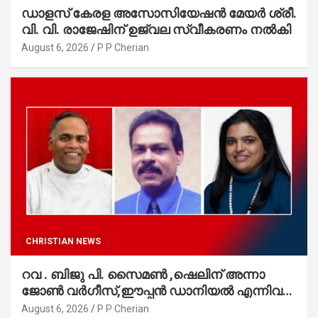
ഡാളസ് കേരള അസോസിയേഷൻ മേയർ ശ്രീ.
വി. വി. രാജേഷിന് ഉജ്വല സ്വീകരണം നൽകി
August 6, 2026
P P Cherian
CHRISTIAN NEWS
റവ . ബിജു പി. സൈമൺ ,ഷെലിന് അന്നാ
ജോൺ വർഗീസ്,ഈപ്പൻ ഡാനിയൽ എന്നിവർ
മാർത്തോമാ സഭാ കൗൺസിലിലേക്കു
August 6, 2026
P P Cherian