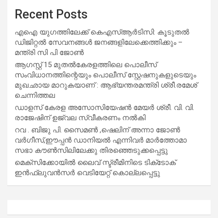
Recent Posts
എഐ യുഗത്തിലേക്ക് കെഎസ്ആർടിസി: കൂടുതൽ
ഡിജിറ്റൽ സേവനങ്ങൾ ജനങ്ങളിലേക്കെത്തിക്കും –
മന്ത്രി സി പി ജോൺ
ആഗസ്റ്റ് 15 മുതല്‍കേരളത്തിലെ പൊലീസ്
സംവിധാനത്തിന്റെയും പൊലീസ് സ്റ്റേഷനുകളുടെയും
മുഖഛായ മാറുകയാണ് : ആഭ്യന്തരമന്ത്രി ശ്രീ.രമേശ്
ചെന്നിത്തല
ഡാളസ് കേരള അസോസിയേഷൻ മേയർ ശ്രീ. വി. വി.
രാജേഷിന് ഉജ്വല സ്വീകരണം നൽകി
റവ . ബിജു പി. സൈമൺ ,ഷെലിന് അന്നാ ജോൺ
വർഗീസ്,ഈപ്പൻ ഡാനിയൽ എന്നിവർ മാർത്തോമാ
സഭാ കൗൺസിലിലേക്കു തിരഞ്ഞെടുക്കപ്പെട്ടു
മെക്സിക്കോയിൽ ലൈവ് സ്ട്രീമിനിടെ ടിക്‌ടോക്
ഇൻഫ്ലുവൻസർ വെടിയേറ്റ് കൊല്ലപ്പെട്ടു