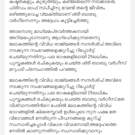
കഷ്ടതകളും, കുരുതിയും, കണ്ടില്ലെന്ന് നടിക്കാതെ,
ഫ്രീഡം ഓഫ് സ്പീച്ചിനു വേണ്ടി തന്റെ ജീവിതം
ഒഴിഞ്ഞുവെച്ച വ്യക്തിയാണ് ശ്രീ ബാബു
വർഗീസെന്നും അദ്ദേഹം കൂട്ടിച്ചേർത്തു
ഞാനൊരു മാധ്യമപ്രവർത്തകനായി
അറിയപ്പെടാനാണു ആഗ്രഹിക്കുന്നതെന്നു
ലോകത്തിന്റെ വിവിധ രാജ്യങ്ങൾ സന്ദർശിച് അവിടെ
നടക്കുന്ന സംഭവങ്ങളെക്കുറിച്ചു റിപ്പോർട്ട്
ചെയ്യുന്നതിനും പല ഭാഷകളിലായി 29ലധികം
പുസ്തകങ്ങൾ രചികുകയും ചെയ്ത ശ്രീ ബാബു വർഗീസ്
മറുപടി പ്രസംഗത്തിൽ പറഞ്ഞു.
ലോകത്തിന്റെ വിവിധ രാജ്യങ്ങൾ സന്ദർശിച് അവിടെ
നടക്കുന്ന സംഭവങ്ങളെക്കുറിച്ചു റിപ്പോർട്ട്
ചെയ്യുന്നതിനും പല ഭാഷകളിലായി 29ലധികം
പുസ്തകങ്ങൾ രചികുകയും ചെയ്ത ബാബു വർഗീസ് മത
വിശ്വാസത്തിൻറെ പേരിൽ ലോകത്തിന്റെ വിവിധ
ഭാഗങ്ങളിൽ ക്രൈസ്തവർ ഉൾപ്പെടെ നുന പക്ഷ മത
വിഭാവങ്ങൾ നേരിടുന്ന പീഡനങ്ങളെ കുറിച്ച്
സംസാരിച്ചപ്പോൾ വികാര വിവശനായി.അദ്ദേഹത്തെ
നേരിൽ കാണുന്നതിനും സംസാരിക്കുവാനും