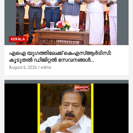
KERALA
എഐ യുഗത്തിലേക്ക് കെഎസ്ആർടിസി:
കൂടുതൽ ഡിജിറ്റൽ സേവനങ്ങൾ
ജനങ്ങളിലേക്കെത്തിക്കും – മന്ത്രി സി പി
August 6, 2026
editor
ജോൺ