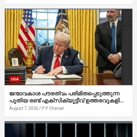
USA
ജന്മാവകാശ പൗരത്വം പരിമിതപ്പെടുത്തുന്ന
പുതിയ രണ്ട് എക്സിക്യൂട്ടീവ് ഉത്തരവുകളിൽ
ട്രംപ് ഒപ്പുവെച്ചു
August 7, 2026
P P Cherian