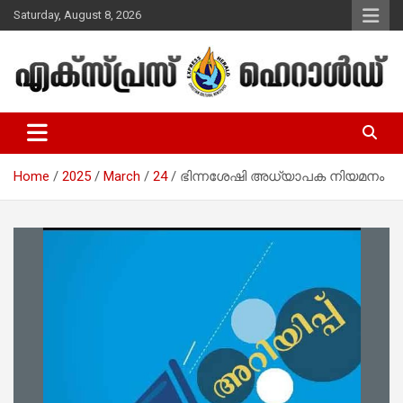
Skip
Saturday, August 8, 2026
to
content
Malayalam Christian News
Express Herald – Malayalam
Christian News
Home
2025
March
24
ഭിന്നശേഷി അധ്യാപക നിയമനം