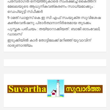
പരമ്പരാഗത നെയ്ത്തുകാരെ സംരക്ഷിച്ച് കൈത്തറി
മേഖലയുടെ ആധുനികവത്കരണം സാധ്യമാക്കും :
ഡെപ്യൂട്ടി സ്പീക്കർ
9-ാമത് ഡാളസ് കെ ഇ സി എഫ് സംയുക്ത സുവിശേഷ
കൺവെൻഷനു പ്രാർത്ഥനാനിർഭരമായ തുടക്കം
പുസ്തക പരിചയം : തയ്യാറാക്കിയത് : ബാജി ഓടംവേലി,
ഡാലസ്
ഇടുക്കിയിൽ കാർ തോട്ടിലേക്ക് മറിഞ്ഞ് യുവാവിന്
ദാരുണാന്ത്യം