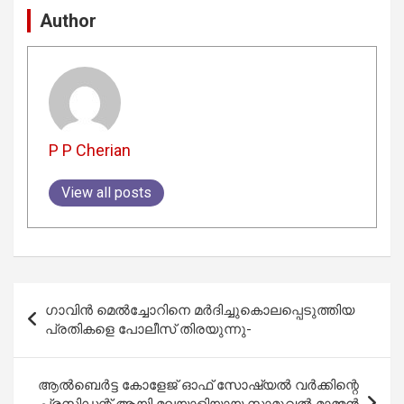
Author
P P Cherian
View all posts
Post
ഗാവിൻ മെൽച്ചോറിനെ മർദിച്ചുകൊലപ്പെടുത്തിയ
navigation
പ്രതികളെ പോലീസ് തിരയുന്നു-
ആൽബെർട്ട കോളേജ് ഓഫ് സോഷ്യൽ വർക്കിന്റെ
പ്രസിഡന്റ് ആയി മലയാളിയായ സാമുവൽ മാമ്മൻ