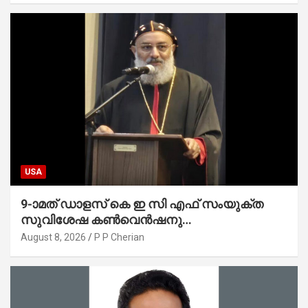
USA
9-ാമത് ഡാളസ് കെ ഇ സി എഫ് സംയുക്ത
സുവിശേഷ കൺവെൻഷനു
പ്രാർത്ഥനാനിർഭരമായ തുടക്കം
August 8, 2026
P P Cherian