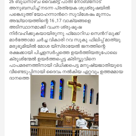
26 ബുധനാഴ്ച വൈകീട്ട് പാതി നോബിനോട്
അനുബന്ധിച്ച് നടന്ന പ്രത്യേക ശുശ്രൂഷയിൽ
പങ്കെടുത്ത് യോഹന്നാൻറെ സുവിശേഷം മൂന്നാം
അദ്ധ്യായത്തിന്റെ 16 ,17 വാക്യങ്ങളെ
അടിസ്ഥാനമാക്കി വചന ശ്രുഷൂഷ
നിർവഹിക്കുകയായിരുന്നു ഫ്ലോറിഡ സെൻറ് ലുക്ക്
മാർത്തോമാ ചർച്ച വികാരി റവ സുകു ഫിലിപ്പ് മാത്യു.
മരുഭൂമിയിൽ മോശ യിസ്രായേൽ ജനത്തിന്റെ
രക്ഷക്കായി പിച്ചളസർപ്പത്തെ ഉയർത്തിയതുപോലെ
ക്രൂശിന്മേൽ ഉയർത്തപ്പെട്ട ക്രിസ്തുവിനെ
പാപമരണത്തിനായി വിധിക്കപെട്ട മനുഷ്യജാതിയുടെ
വീണ്ടെടുപ്പിനായി ദൈവം നൽകിയ ഏറ്റവും ഉത്തമമായ
ദാനത്തെ