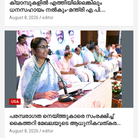
ക്യാമ്പുകളിൽ എത്തിയില്ലെങ്കിലും
ധനസഹായം നൽകും-മന്ത്രി എ.പി.
അനിൽകുമാർ
August 8, 2026
editor
USA
പരമ്പരാഗത നെയ്ത്തുകാരെ സംരക്ഷിച്ച്
കൈത്തറി മേഖലയുടെ ആധുനികവത്കരണം
സാധ്യമാക്കും : ഡെപ്യൂട്ടി സ്പീക്കർ
August 8, 2026
editor