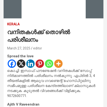
KERALA
വനിതകൾക്ക് തൊഴിൽ
പരിശീലനം
March 27, 2025
editor
Spread the love
കൊച്ചി: ഇസാഫ് ഫൗണ്ടേഷൻ വനിതകൾക്ക് സോപ്പ്
നിർമാണത്തിൽ പരിശീലനം നൽകുന്നു. ഏപ്രിൽ 3, 4
തീയതികളിൽ ആലുവ ഗവണ്മെന്റ് ഹോസ്പിറ്റലിനു
സമീപമുള്ള പരിശീലന കേന്ദ്രത്തിലാണ് ക്ലാസുകൾ
നടക്കുക. കൂടുതൽ വിവരങ്ങൾക്ക് വിളിക്കുക;
9072600771.
Ajith V Raveendran