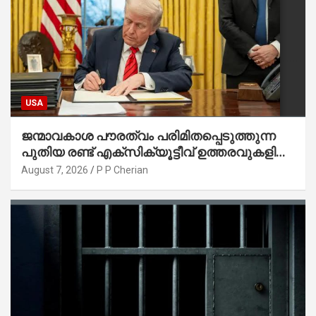
USA
ജന്മാവകാശ പൗരത്വം പരിമിതപ്പെടുത്തുന്ന
പുതിയ രണ്ട് എക്സിക്യൂട്ടീവ് ഉത്തരവുകളിൽ
ട്രംപ് ഒപ്പുവെച്ചു
August 7, 2026
P P Cherian