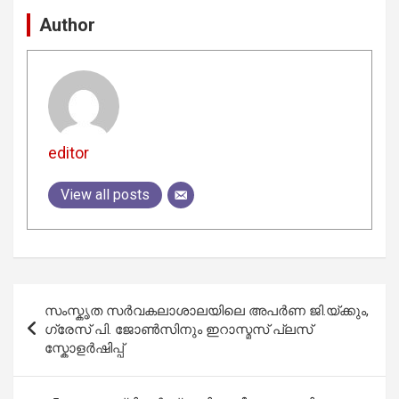
Author
editor
View all posts
Post
സംസ്കൃത സർവകലാശാലയിലെ അപർണ ജി.യ്ക്കും,
navigation
ഗ്രേസ് പി. ജോൺസിനും ഇറാസ്മസ് പ്ലസ്
സ്കോളർഷിപ്പ്