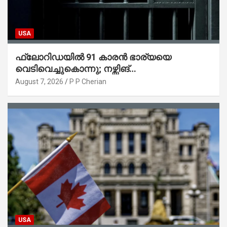
USA
ഫ്ലോറിഡയിൽ 91 കാരൻ ഭാര്യയെ
വെടിവെച്ചുകൊന്നു; നഴ്സിങ്
ഹോമിലാക്കില്ലെന്ന് നൽകിയ വാഗ്ദാനം
August 7, 2026
P P Cherian
പാലിച്ചതായി മൊഴി
USA