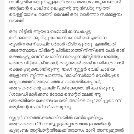
നയിച്ചതിനെക്കുറിച്ചുള്ള വിശദാംശങ്ങൾ പങ്കുവെക്കാൻ
അറ്റ്ലാന്റ പോലീസ് ലെഫ്റ്റനന്റ് ആൻഡ്രൂ സ്മിത്ത്
വെള്ളിയാഴ്ച രാത്രി വൈകി ഒരു വാർത്താ സമ്മേളനം
നടത്തി.
ഒരു വീട്ടിൽ ആയുധവുമായി ബന്ധപ്പെട്ട
തർക്കത്തെക്കുറിച്ചു ഫോൺ കോൾ ലഭിച്ചതിനെ
തുടർന്നാണ് ഓഫീസർമാർ വീടിനടുത്തു എത്തിയത്
.അതേസമയം വീടിന്റെ പിൻഭാഗത്ത് നിന്ന് രണ്ട് പേർ ഓടി
രക്ഷപ്പെട്ടുവെന്ന് പോലീസ് ലെഫ്റ്റനന്റ്സ്മിത്ത് പറഞ്ഞു,
ഒരാൾ വീട്ടിലേക്ക് മടങ്ങി, മറ്റൊരാൾ രണ്ട് വേലികൾ ചാടി
രക്ഷപ്പെടുകയായിരുന്നു. യംഗ് സ്കൂട്ടർ വേലി ചാടിയ
ആളാണ്, സ്മിത്ത് പറഞ്ഞു, “ഓഫീസർമാർ വേലിയുടെ
മറുവശത്ത് അദ്ദേഹത്തെ കണ്ടെത്തിയപ്പോൾ,
അദ്ദേഹത്തിന്റെ കാലിന് പരിക്കേറ്റതായി കണ്ടിരുന്നു
.”ഗ്രേഡി മാർക്കസ് ട്രോമ സെന്ററിലേക്ക് ആ
വ്യക്തിയെ കൊണ്ടുപോയി അവിടെ വച്ച് മരിച്ചുവെന്ന്
അറ്റ്ലാന്റ പോലീസ് പറയുന്നു.
സ്കൂട്ടർ സൗത്ത് കരോലിനയിൽ ജനിച്ചെങ്കിലും,
അദ്ദേഹത്തിന് 9 വയസ്സുള്ളപ്പോൾ അദ്ദേഹത്തിന്റെ
കുടുംബം അറ്റ്ലാന്റയിലേക്ക് താമസം മാറി, അന്നുമുതൽ