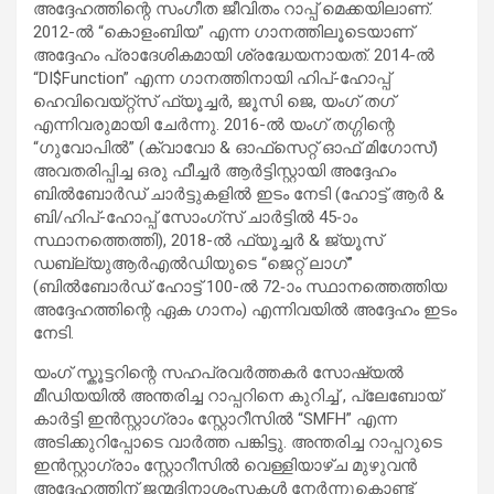
അദ്ദേഹത്തിന്റെ സംഗീത ജീവിതം റാപ്പ് മെക്കയിലാണ്.
2012-ൽ “കൊളംബിയ” എന്ന ഗാനത്തിലൂടെയാണ്
അദ്ദേഹം പ്രാദേശികമായി ശ്രദ്ധേയനായത്. 2014-ൽ
“DI$Function” എന്ന ഗാനത്തിനായി ഹിപ്-ഹോപ്പ്
ഹെവിവെയ്റ്റ്സ് ഫ്യൂച്ചർ, ജൂസി ജെ, യംഗ് തഗ്
എന്നിവരുമായി ചേർന്നു. 2016-ൽ യംഗ് തഗ്ഗിന്റെ
“ഗുവോപിൽ” (ക്വാവോ & ഓഫ്‌സെറ്റ് ഓഫ് മിഗോസ്)
അവതരിപ്പിച്ച ഒരു ഫീച്ചർ ആർട്ടിസ്റ്റായി അദ്ദേഹം
ബിൽബോർഡ് ചാർട്ടുകളിൽ ഇടം നേടി (ഹോട്ട് ആർ &
ബി/ഹിപ്-ഹോപ്പ് സോംഗ്സ് ചാർട്ടിൽ 45-ാം
സ്ഥാനത്തെത്തി), 2018-ൽ ഫ്യൂച്ചർ & ജ്യൂസ്
ഡബ്ല്യുആർഎൽഡിയുടെ “ജെറ്റ് ലാഗ്”
(ബിൽബോർഡ് ഹോട്ട് 100-ൽ 72-ാം സ്ഥാനത്തെത്തിയ
അദ്ദേഹത്തിന്റെ ഏക ഗാനം) എന്നിവയിൽ അദ്ദേഹം ഇടം
നേടി.
യംഗ് സ്കൂട്ടറിന്റെ സഹപ്രവർത്തകർ സോഷ്യൽ
മീഡിയയിൽ അന്തരിച്ച റാപ്പറിനെ കുറിച്ച് , പ്ലേബോയ്
കാർട്ടി ഇൻസ്റ്റാഗ്രാം സ്റ്റോറീസിൽ “SMFH” എന്ന
അടിക്കുറിപ്പോടെ വാർത്ത പങ്കിട്ടു. അന്തരിച്ച റാപ്പറുടെ
ഇൻസ്റ്റാഗ്രാം സ്റ്റോറീസിൽ വെള്ളിയാഴ്ച മുഴുവൻ
അദ്ദേഹത്തിന് ജന്മദിനാശംസകൾ നേർന്നുകൊണ്ട്