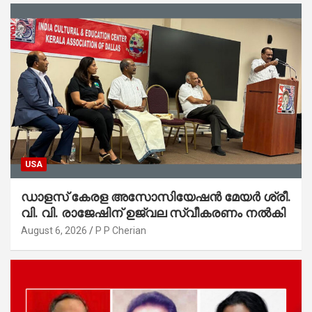
USA
ഡാളസ് കേരള അസോസിയേഷൻ മേയർ ശ്രീ.
വി. വി. രാജേഷിന് ഉജ്വല സ്വീകരണം നൽകി
August 6, 2026
P P Cherian