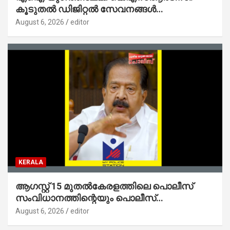
കൂടുതൽ ഡിജിറ്റൽ സേവനങ്ങൾ
ജനങ്ങളിലേക്കെത്തിക്കും – മന്ത്രി സി പി
August 6, 2026
editor
ജോൺ
KERALA
ആഗസ്റ്റ് 15 മുതല്‍കേരളത്തിലെ പൊലീസ്
സംവിധാനത്തിന്റെയും പൊലീസ്
സ്റ്റേഷനുകളുടെയും മുഖഛായ മാറുകയാണ് :
August 6, 2026
editor
ആഭ്യന്തരമന്ത്രി ശ്രീ.രമേശ് ചെന്നിത്തല