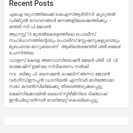
Recent Posts
എഐ യുഗത്തിലേക്ക് കെഎസ്ആർടിസി: കൂടുതൽ
ഡിജിറ്റൽ സേവനങ്ങൾ ജനങ്ങളിലേക്കെത്തിക്കും –
മന്ത്രി സി പി ജോൺ
ആഗസ്റ്റ് 15 മുതല്‍കേരളത്തിലെ പൊലീസ്
സംവിധാനത്തിന്റെയും പൊലീസ് സ്റ്റേഷനുകളുടെയും
മുഖഛായ മാറുകയാണ് : ആഭ്യന്തരമന്ത്രി ശ്രീ.രമേശ്
ചെന്നിത്തല
ഡാളസ് കേരള അസോസിയേഷൻ മേയർ ശ്രീ. വി. വി.
രാജേഷിന് ഉജ്വല സ്വീകരണം നൽകി
റവ . ബിജു പി. സൈമൺ ,ഷെലിന് അന്നാ ജോൺ
വർഗീസ്,ഈപ്പൻ ഡാനിയൽ എന്നിവർ മാർത്തോമാ
സഭാ കൗൺസിലിലേക്കു തിരഞ്ഞെടുക്കപ്പെട്ടു
മെക്സിക്കോയിൽ ലൈവ് സ്ട്രീമിനിടെ ടിക്‌ടോക്
ഇൻഫ്ലുവൻസർ വെടിയേറ്റ് കൊല്ലപ്പെട്ടു