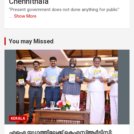
Chennithala
"Present government does not done anything for public"
...
Show More
You may Missed
KERALA
എഐ യുഗത്തിലേക്ക് കെഎസ്ആർടിസി: