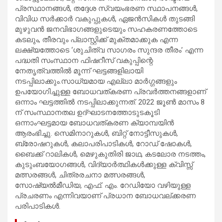
പ്രസ്ഥാനങ്ങൾ, തദ്ദേശ സ്വയംഭരണ സ്ഥാപനങ്ങൾ,
വിവിധ സർക്കാർ വകുപ്പുകൾ, ഏജൻസികൾ തുടങ്ങി
മുഴുവൻ ജനവിഭാഗങ്ങളുടെയും സഹകരണത്തോടെ
കടലും, തീരവും പ്ലാസ്റ്റിക്ക് മുക്തമാക്കുക എന്ന
ലക്ഷ്യത്തോടെ ‘ശുചിത്വ സാഗരം സുന്ദര തീരം’ എന്ന
പദ്ധതി സംസ്ഥാന ഫിഷറീസ് വകുപ്പിന്റെ
നേതൃത്വത്തിൽ മൂന്ന് ഘട്ടങ്ങളിലായി
നടപ്പിലാക്കും.സാധ്യമായ എല്ലാ മാർഗ്ഗങ്ങളും
ഉപയോഗിച്ചുള്ള ബോധവത്കരണ പ്രവർത്തനങ്ങളാണ്
ഒന്നാം ഘട്ടത്തിൽ നടപ്പിലാക്കുന്നത്. 2022 ജൂൺ മാസം 8
ന് സംസ്ഥാനതല ഉദ്ഘാടനത്തോടുടകൂടി
ഒന്നാംഘട്ടമായ ബോധവത്കരണ ക്യാമ്പയിൻ
ആരംഭിച്ചു. സെമിനാറുകൾ, ബിറ്റ് നോട്ടീസുകൾ,
ബ്രോഷറുകൾ, കലാപരിപാടികൾ, റോഡ് ഷോകൾ,
ബൈക്ക് റാലികൾ, മെഴുകുതിരി ജാഥ, കടലോര നടത്തം,
കുടുംബയോഗങ്ങൾ, വിദ്യാർത്ഥികൾക്കുള്ള ക്വിസ്സ്
മത്സരങ്ങൾ, ചിത്രരചനാ മത്സരങ്ങൾ,
സോഷ്യൽമീഡിയ, എഫ്. എം. റേഡിയോ വഴിയുള്ള
പ്രചരണം എന്നിവയാണ് പ്രധാന ബോധവല്ക്കരണ
പരിപാടികൾ.