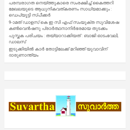
പരമ്പരാഗത നെയ്ത്തുകാരെ സംരക്ഷിച്ച് കൈത്തറി
മേഖലയുടെ ആധുനികവത്കരണം സാധ്യമാക്കും :
ഡെപ്യൂട്ടി സ്പീക്കർ
9-ാമത് ഡാളസ് കെ ഇ സി എഫ് സംയുക്ത സുവിശേഷ
കൺവെൻഷനു പ്രാർത്ഥനാനിർഭരമായ തുടക്കം
പുസ്തക പരിചയം : തയ്യാറാക്കിയത് : ബാജി ഓടംവേലി,
ഡാലസ്
ഇടുക്കിയിൽ കാർ തോട്ടിലേക്ക് മറിഞ്ഞ് യുവാവിന്
ദാരുണാന്ത്യം