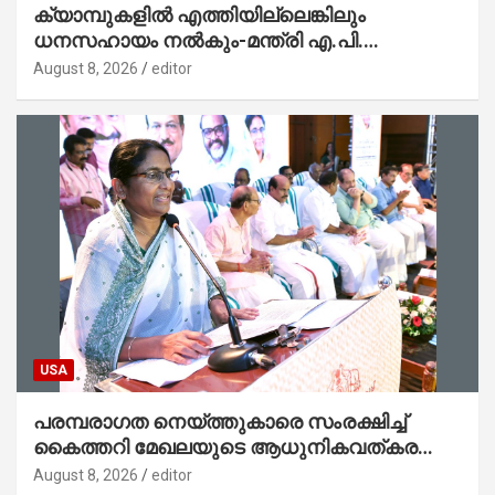
ക്യാമ്പുകളിൽ എത്തിയില്ലെങ്കിലും
ധനസഹായം നൽകും-മന്ത്രി എ.പി.
അനിൽകുമാർ
August 8, 2026
editor
USA
പരമ്പരാഗത നെയ്ത്തുകാരെ സംരക്ഷിച്ച്
കൈത്തറി മേഖലയുടെ ആധുനികവത്കരണം
സാധ്യമാക്കും : ഡെപ്യൂട്ടി സ്പീക്കർ
August 8, 2026
editor