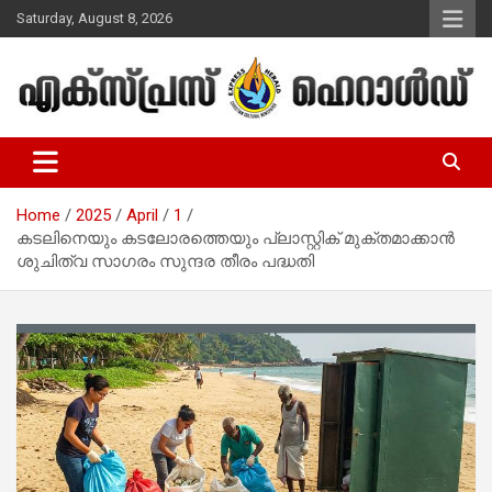
Skip
Saturday, August 8, 2026
to
content
Malayalam Christian News
Express Herald – Malayalam
Christian News
Home
2025
April
1
കടലിനെയും കടലോരത്തെയും പ്ലാസ്റ്റിക് മുക്തമാക്കാൻ
ശുചിത്വ സാഗരം സുന്ദര തീരം പദ്ധതി