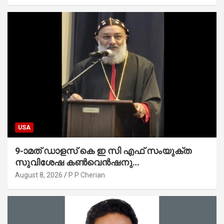
USA
9-ാമത് ഡാളസ് കെ ഇ സി എഫ് സംയുക്ത
സുവിശേഷ കൺവെൻഷനു
പ്രാർത്ഥനാനിർഭരമായ തുടക്കം
August 8, 2026
P P Cherian