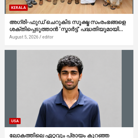
KERALA
അഗ്രി-ഫുഡ് ചെറുകിട സൂക്ഷ്മ സംരംഭങ്ങളെ
ശക്തിപ്പെടുത്താന്‍ ‘സ്മാര്‍ട്ട്’ പദ്ധതിയുമായി
കേര; ലോഗോ മുഖ്യമന്ത്രി പ്രകാശനം
August 5, 2026
editor
ചെയ്തു
USA
ലോകത്തിലെ ഏറ്റവും പ്രായം കുറഞ്ഞ