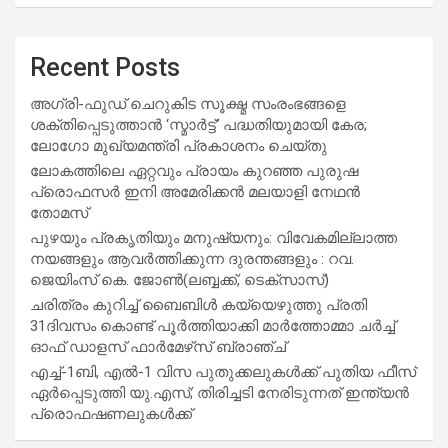
Recent Posts
അഗ്രി-ഫുഡ് ചെറുകിട സൂക്ഷ്മ സംരംഭങ്ങളെ
ശക്തിപ്പെടുത്താന്‍ ‘സ്മാര്‍ട്ട്’ പദ്ധതിയുമായി കേര;
ലോഗോ മുഖ്യമന്ത്രി പ്രകാശനം ചെയ്തു
ലോകത്തിലെ ഏറ്റവും പ്രായം കുറഞ്ഞ പുരുഷ
പ്രൊഫസർ ഇനി അമേരിക്കൻ മലയാളി നേഥൻ
തോമസ്
പുഴയും പ്രകൃതിയും മനുഷ്യനും: വിവേകമില്ലാത്ത
നയങ്ങളും ആവർത്തിക്കുന്ന ദുരന്തങ്ങളും : റവ.
ജെയിംസ് കെ. ജോൺ(ലബ്ബക്ക്, ടെക്സാസ്)
ചരിത്രം കുറിച്ച് ബൈബിൾ കയ്യെഴുത്തു പ്രതി
31ദിവസം കൊണ്ട് പൂർത്തിയാക്കി മാർത്തോമ്മാ ചർച്ച്
ഓഫ് ഡാളസ് ഫാർമേഴ്‌സ് ബ്രാഞ്ച്
എച്ച്-1ബി, എൽ-1 വിസ പുതുക്കലുകൾക്ക് പുതിയ ഫീസ്
ഏർപ്പെടുത്തി യു.എസ്; തിരിച്ചടി നേരിടുന്നത് ഇന്ത്യൻ
പ്രൊഫഷണലുകൾക്ക്