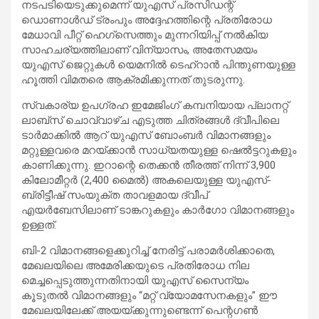
നടപടിയെടുക്കുമെന്ന് യുഎസ് പ്രസിഡന്റ്
ഡൊണാൾഡ് ട്രംപും അദ്ദേഹത്തിന്റെ പ്രതിരോധ
മേധാവി പീറ്റ് ഹെഗ്സെത്തും മുന്നറിയിപ്പ് നൽകിയ
സാഹചര്യത്തിലാണ് വിന്യാസം, അതേസമയം
യുഎസ് ജെറ്റുകൾ യെമനിൽ ടെഹ്‌റാൻ പിന്തുണയുള്ള
ഹൂത്തി വിമതരെ ആക്രമിക്കുന്നത് തുടരുന്നു.
സ്വകാര്യ ഉപഗ്രഹ ഇമേജിംഗ് കമ്പനിയായ പ്ലാനറ്റ്
ലാബ്സ് ചൊവ്വാഴ്ച എടുത്ത ചിത്രങ്ങൾ ദ്വീപിലെ
ടാർമാക്കിൽ ആറ് യുഎസ് ബോംബർ വിമാനങ്ങളും
മറ്റുള്ളവരെ മറയ്ക്കാൻ സാധ്യതയുള്ള ഷെൽട്ടറുകളും
കാണിക്കുന്നു. ഇറാന്റെ തെക്കൻ തീരത്ത് നിന്ന് 3,900
കിലോമീറ്റർ (2,400 മൈൽ) അകലെയുള്ള യുഎസ്-
ബ്രിട്ടീഷ് സംയുക്ത താവളമായ ദ്വീപ്
എയർബേസിലാണ് ടാങ്കറുകളും കാർഗോ വിമാനങ്ങളും
ഉള്ളത്.
ബി-2 വിമാനങ്ങളെക്കുറിച്ച് നേരിട്ട് പരാമർശിക്കാതെ,
മേഖലയിലെ അമേരിക്കയുടെ പ്രതിരോധ നില
മെച്ചപ്പെടുത്തുന്നതിനായി യുഎസ് സൈന്യം
കൂടുതൽ വിമാനങ്ങളും “മറ്റ് വ്യോമസേനകളും” ഈ
മേഖലയിലേക്ക് അയയ്ക്കുന്നുണ്ടെന്ന് പെന്റഗൺ