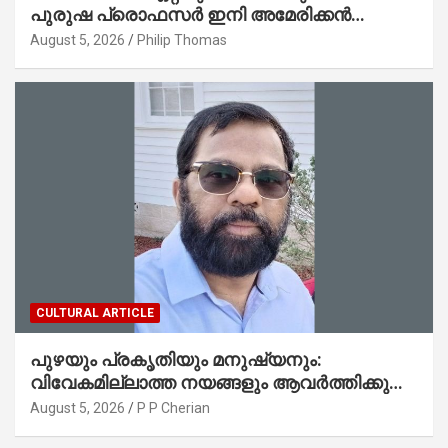
പുരുഷ പ്രൊഫസർ ഇനി അമേരിക്കൻ
മലയാളി നേഥൻ തോമസ്
August 5, 2026
Philip Thomas
CULTURAL ARTICLE
പുഴയും പ്രകൃതിയും മനുഷ്യനും:
വിവേകമില്ലാത്ത നയങ്ങളും ആവർത്തിക്കുന്ന
ദുരന്തങ്ങളും : റവ. ജെയിംസ് കെ.
August 5, 2026
P P Cherian
ജോൺ(ലബ്ബക്ക്, ടെക്സാസ്)