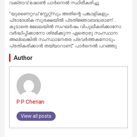
വക്താവ് ഷോൺ പാർനെൽ സ്ഥിരീകരിച്ചു.
“യുണൈറ്റഡ് സ്റ്റേറ്റ്സും അതിന്റെ പങ്കാളികളും
പ്രാദേശിക സുരക്ഷയിൽ പ്രതിജ്ഞാബദ്ധരാണ് …
കൂടാതെ മേഖലയിൽ സംഘർഷം വിപുലീകരിക്കാനോ
വർദ്ധിപ്പിക്കാനോ ശ്രമിക്കുന്ന ഏതൊരു സംസ്ഥാന
അല്ലെങ്കിൽ സംസ്ഥാനേതര പ്രവർത്തകനോടും
പ്രതികരിക്കാൻ തയ്യാറാണ്,” പാർനെൽ പറഞ്ഞു.
Author
P P Cherian
View all posts