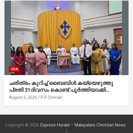
USA
ചരിത്രം കുറിച്ച് ബൈബിൾ കയ്യെഴുത്തു
പ്രതി 31ദിവസം കൊണ്ട് പൂർത്തിയാക്കി
മാർത്തോമ്മാ ചർച്ച് ഓഫ് ഡാളസ് ഫാർമേഴ്‌സ്
August 5, 2026
P P Cherian
ബ്രാഞ്ച്
Copyright © 2026
Express Herald – Malayalam Christian News