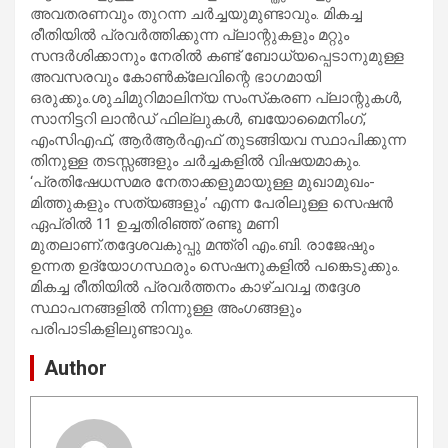
അവതരണവും തുറന്ന ചർച്ചയുമുണ്ടാവും. മികച്ച
രീതിയിൽ പ്രവർത്തിക്കുന്ന പ്ലാന്റുകളും മറ്റും
സന്ദർശിക്കാനും നേരിൽ കണ്ട് ബോധ്യപ്പെടാനുമുള്ള
അവസരവും കോൺക്ലേവിന്റെ ഭാഗമായി
ഒരുക്കും.ശുചിമുറിമാലിന്യ സംസ്‌കരണ പ്ലാന്റുകൾ,
സാനിട്ടറി ലാൻഡ് ഫില്ലുകൾ, ബയോമൈനിംഗ്,
എംസിഎഫ്, ആർആർഎഫ് തുടങ്ങിയവ സ്ഥാപിക്കുന്ന
തിനുള്ള തടസ്സങ്ങളും ചർച്ചകളിൽ വിഷയമാകും.
‘പ്രതിഷേധസമര നേതാക്കളുമായുള്ള മുഖാമുഖം-
മിത്തുകളും സത്യങ്ങളും’ എന്ന പേരിലുള്ള സെഷൻ
ഏപ്രിൽ 11 ഉച്ചതിരിഞ്ഞ് രണ്ടു മണി
മുതലാണ്.തദ്ദേശവകുപ്പു മന്ത്രി എം.ബി. രാജേഷും
ഉന്നത ഉദ്യോഗസ്ഥരും സെഷനുകളിൽ പങ്കെടുക്കും.
മികച്ച രീതിയിൽ പ്രവർത്തനം കാഴ്ചവച്ച തദ്ദേശ
സ്ഥാപനങ്ങളിൽ നിന്നുള്ള അംഗങ്ങളും
പരിപാടികളിലുണ്ടാവും.
Author