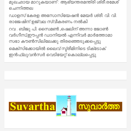
മുഖഛായ മാറുകയാണ് : ആഭ്യന്തരമന്ത്രി ശ്രീ.രമേശ്
ചെന്നിത്തല
ഡാളസ് കേരള അസോസിയേഷൻ മേയർ ശ്രീ. വി. വി.
രാജേഷിന് ഉജ്വല സ്വീകരണം നൽകി
റവ . ബിജു പി. സൈമൺ ,ഷെലിന് അന്നാ ജോൺ
വർഗീസ്,ഈപ്പൻ ഡാനിയൽ എന്നിവർ മാർത്തോമാ
സഭാ കൗൺസിലിലേക്കു തിരഞ്ഞെടുക്കപ്പെട്ടു
മെക്സിക്കോയിൽ ലൈവ് സ്ട്രീമിനിടെ ടിക്‌ടോക്
ഇൻഫ്ലുവൻസർ വെടിയേറ്റ് കൊല്ലപ്പെട്ടു