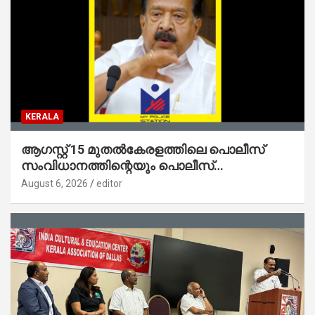
KERALA
ആഗസ്റ്റ് 15 മുതല്‍കേരളത്തിലെ പൊലീസ്
സംവിധാനത്തിന്റെയും പൊലീസ്
സ്റ്റേഷനുകളുടെയും മുഖഛായ മാറുകയാണ് :
August 6, 2026
editor
ആഭ്യന്തരമന്ത്രി ശ്രീ.രമേശ് ചെന്നിത്തല