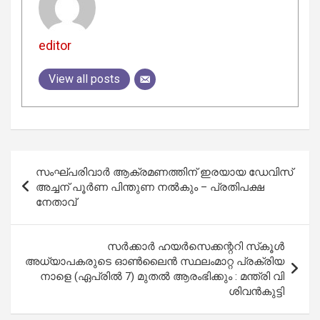
editor
View all posts
Post
സംഘ്പരിവാര്‍ ആക്രമണത്തിന് ഇരയായ ഡേവിസ്
navigation
അച്ചന് പൂര്‍ണ പിന്തുണ നല്‍കും – പ്രതിപക്ഷ
നേതാവ്
സർക്കാർ ഹയർസെക്കന്ററി സ്‌കൂൾ
അധ്യാപകരുടെ ഓൺലൈൻ സ്ഥലംമാറ്റ പ്രക്രിയ
നാളെ (ഏപ്രിൽ 7) മുതൽ ആരംഭിക്കും : മന്ത്രി വി
ശിവൻകുട്ടി