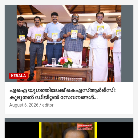
KERALA
എഐ യുഗത്തിലേക്ക് കെഎസ്ആർടിസി:
കൂടുതൽ ഡിജിറ്റൽ സേവനങ്ങൾ
ജനങ്ങളിലേക്കെത്തിക്കും – മന്ത്രി സി പി
August 6, 2026
editor
ജോൺ