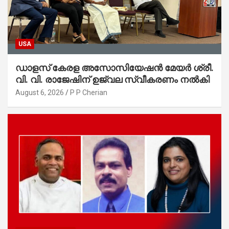
USA
ഡാളസ് കേരള അസോസിയേഷൻ മേയർ ശ്രീ.
വി. വി. രാജേഷിന് ഉജ്വല സ്വീകരണം നൽകി
August 6, 2026
P P Cherian