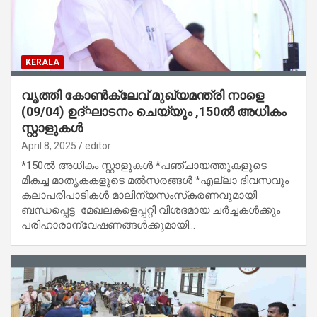
KERALA
വൃത്തി കോൺക്ലേവ് മുഖ്യമന്ത്രി നാളെ
(09/04) ഉദ്ഘാടനം ചെയ്യും ,150ൽ അധികം
സ്റ്റാളുകൾ
April 8, 2025
editor
*150ൽ അധികം സ്റ്റാളുകൾ *പഞ്ചായത്തുകളുടെ
മികച്ച മാതൃകകളുടെ മൽസരങ്ങൾ *എല്ലാ ദിവസവും
കലാപരിപാടികൾ മാലിന്യസംസ്‌കരണവുമായി
ബന്ധപ്പെട്ട മേഖലകളെപ്പറ്റി വിശദമായ ചർച്ചകൾക്കും
പരിഹാരാന്വേഷണങ്ങൾക്കുമായി…