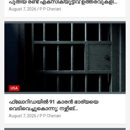
പുതിയ രണ്ട് എക്സിക്യൂട്ടീവ് ഉത്തരവുകളിൽ
ട്രംപ് ഒപ്പുവെച്ചു
August 7, 2026
P P Cherian
USA
ഫ്ലോറിഡയിൽ 91 കാരൻ ഭാര്യയെ
വെടിവെച്ചുകൊന്നു; നഴ്സിങ്
ഹോമിലാക്കില്ലെന്ന് നൽകിയ വാഗ്ദാനം
August 7, 2026
P P Cherian
പാലിച്ചതായി മൊഴി