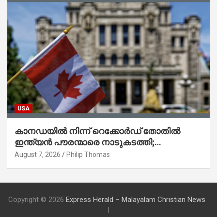
USA
കാനഡയിൽ നിന്ന് റെക്കോർഡ് തോതിൽ
ഇന്ത്യൻ പൗരന്മാരെ നാടുകടത്തി;
ആറുമാസത്തിനിടെ 3,323 പേർ
August 7, 2026
Philip Thomas
Copyright © 2026
Express Herald – Malayalam Christian News