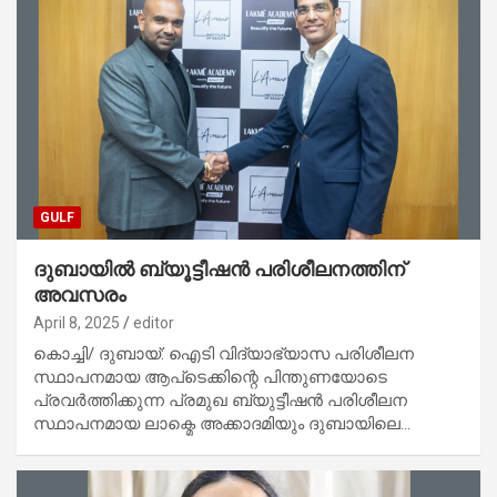
GULF
ദുബായിൽ ബ്യൂട്ടീഷൻ പരിശീലനത്തിന്
അവസരം
April 8, 2025
editor
കൊച്ചി/ ദുബായ്: ഐടി വിദ്യാഭ്യാസ പരിശീലന
സ്ഥാപനമായ ആപ്‌ടെക്കിന്റെ പിന്തുണയോടെ
പ്രവർത്തിക്കുന്ന പ്രമുഖ ബ്യുട്ടീഷൻ പരിശീലന
സ്ഥാപനമായ ലാക്മെ അക്കാദമിയും ദുബായിലെ…