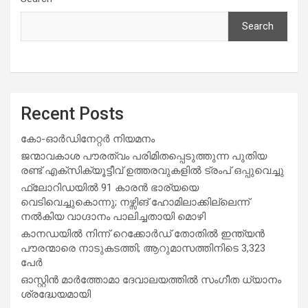
Search
Recent Posts
കോ-ഓർഡിനേറ്റർ നിയമനം
ജന്മാവകാശ പൗരത്വം പരിമിതപ്പെടുത്തുന്ന പുതിയ
രണ്ട് എക്സിക്യൂട്ടീവ് ഉത്തരവുകളിൽ ട്രംപ് ഒപ്പുവെച്ചു
ഫ്ലോറിഡയിൽ 91 കാരൻ ഭാര്യയെ
വെടിവെച്ചുകൊന്നു; നഴ്സിങ് ഹോമിലാക്കില്ലെന്ന്
നൽകിയ വാഗ്ദാനം പാലിച്ചതായി മൊഴി
കാനഡയിൽ നിന്ന് റെക്കോർഡ് തോതിൽ ഇന്ത്യൻ
പൗരന്മാരെ നാടുകടത്തി; ആറുമാസത്തിനിടെ 3,323
പേർ
ഓസ്റ്റിൻ മാർത്തോമാ ദേവാലയത്തിൽ സംഗീത ധ്യാനം
ശ്രദ്ധേയമായി