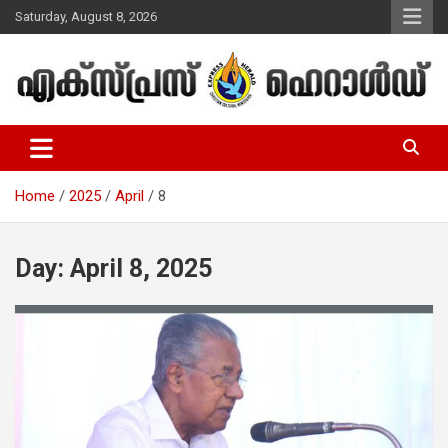
Skip
Saturday, August 8, 2026
to
content
Malayalam Christian News
Express Herald – Malayalam
Christian News
Home
2025
April
8
Day:
April 8, 2025