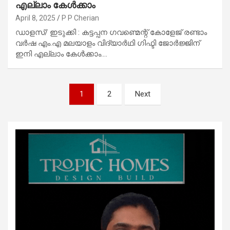
എല്ലാം കേൾക്കാം
April 8, 2025
P P Cherian
ഡാളസ്/ ഇടുക്കി : കട്ടപ്പന ഗവണ്മെന്റ് കോളേജ് രണ്ടാം
വർഷ എം.എ മലയാളം വിദ്യാർഥി ഗിഫ്ടി ജോർജ്ജിന്
ഇനി എല്ലാം കേൾക്കാം.…
Posts
1
2
Next
pagination