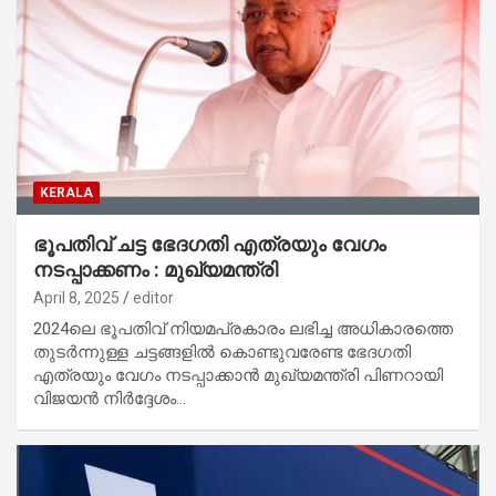
KERALA
ഭൂപതിവ് ചട്ട ഭേദഗതി എത്രയും വേഗം
നടപ്പാക്കണം : മുഖ്യമന്ത്രി
April 8, 2025
editor
2024ലെ ഭൂപതിവ് നിയമപ്രകാരം ലഭിച്ച അധികാരത്തെ
തുടർന്നുള്ള ചട്ടങ്ങളിൽ കൊണ്ടുവരേണ്ട ഭേദഗതി
എത്രയും വേഗം നടപ്പാക്കാൻ മുഖ്യമന്ത്രി പിണറായി
വിജയൻ നിർദ്ദേശം…