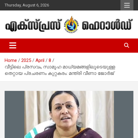
Skip
Thursday, August 6, 2026
to
content
Malayalam Christian News
Express Herald – Malayalam
Christian News
Home
2025
April
8
വീട്ടിലെ പ്രസവം, സാമൂഹ മാധ്യമങ്ങളിലൂടെയുള്ള
തെറ്റായ പ്രചരണം കുറ്റകരം: മന്ത്രി വീണാ ജോര്‍ജ്