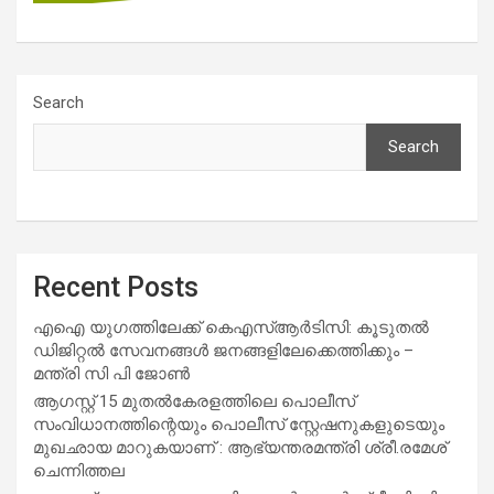
Search
Search
Recent Posts
എഐ യുഗത്തിലേക്ക് കെഎസ്ആർടിസി: കൂടുതൽ
ഡിജിറ്റൽ സേവനങ്ങൾ ജനങ്ങളിലേക്കെത്തിക്കും –
മന്ത്രി സി പി ജോൺ
ആഗസ്റ്റ് 15 മുതല്‍കേരളത്തിലെ പൊലീസ്
സംവിധാനത്തിന്റെയും പൊലീസ് സ്റ്റേഷനുകളുടെയും
മുഖഛായ മാറുകയാണ് : ആഭ്യന്തരമന്ത്രി ശ്രീ.രമേശ്
ചെന്നിത്തല