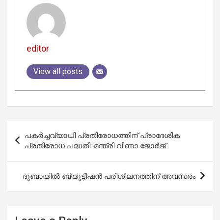
editor
View all posts
Post
പകര്‍ച്ചവ്യാധി പ്രതിരോധത്തിന് പ്രാദേശിക
navigation
പ്രതിരോധ പദ്ധതി: മന്ത്രി വീണാ ജോര്‍ജ്
ദുബായിൽ ബ്യൂട്ടീഷൻ പരിശീലനത്തിന് അവസരം