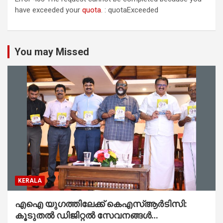
have exceeded your
quota
. : quotaExceeded
You may Missed
KERALA
എഐ യുഗത്തിലേക്ക് കെഎസ്ആർടിസി:
കൂടുതൽ ഡിജിറ്റൽ സേവനങ്ങൾ