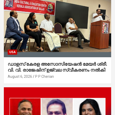
USA
ഡാളസ് കേരള അസോസിയേഷൻ മേയർ ശ്രീ.
വി. വി. രാജേഷിന് ഉജ്വല സ്വീകരണം നൽകി
August 6, 2026
P P Cherian