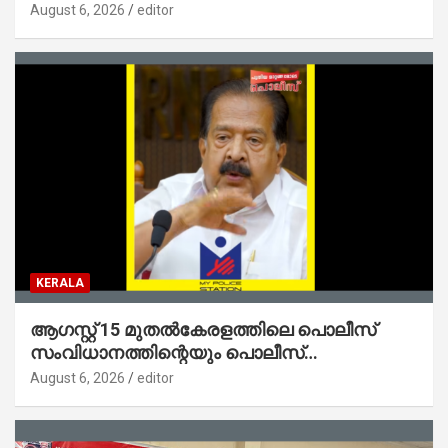
ജനങ്ങളിലേക്കെത്തിക്കും – മന്ത്രി സി പി
August 6, 2026
editor
ജോൺ
KERALA
ആഗസ്റ്റ് 15 മുതല്‍കേരളത്തിലെ പൊലീസ്
സംവിധാനത്തിന്റെയും പൊലീസ്
സ്റ്റേഷനുകളുടെയും മുഖഛായ മാറുകയാണ് :
August 6, 2026
editor
ആഭ്യന്തരമന്ത്രി ശ്രീ.രമേശ് ചെന്നിത്തല