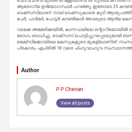
ചൊവ്വാഴ്ച മുതൽ വെള്ളിയാഴ്ച 36 പുതിയ മീസിൽസ്
ആരോഗ്യ ഉദ്യോഗസ്ഥർ പറഞ്ഞു, ഇതോടെ 25 കൗണ്ടികള
ടെക്സസിലാണ്. നാല് ടെക്സുകാരെ കൂടി ആശുപത്രിയിൽ പ
പേർ, പാർമർ, പോട്ടർ കൗണ്ടികൾ അവരുടെ ആദ്യ കേസു
വടക്കേ അമേരിക്കയിൽ, കാനഡയിലെ ഒന്റാറിയോയിൽ ഒക
രോഗം ബാധിച്ചു. ടെക്സസ് പൊട്ടിപ്പുറപ്പെടലുമായി
മെക്സിക്കോയിലെ കേസുകളുടെ മുകളിലാണിത്. സംസ്
പ്രകാരം, ഏപ്രിൽ 18 വരെ ചിഹുവാഹുവ സംസ്ഥാനത്ത് 
Author
P P Cherian
View all posts