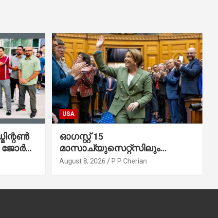
USA
മിന്റൺ
ഓഗസ്റ്റ് 15
; ജോർജ്
മാസാച്യുസെറ്റ്‌സിലും
ർജും
ബോസ്റ്റണിലും ‘ഇന്ത്യ
y
August 8, 2026
P P Cherian
്കൾ:
ദിന’മായി പ്രഖ്യാപിച്ചു
.ഒ.)