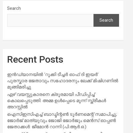
Search
Search
Recent Posts
ഇൻഡ്യാനയിൽ ‘റൂക്കി ടീച്ചർ ഓഫ് ദി ഇയർ’
പുരസ്കാര ജേതാവും സഹോദരനും ലേക്ക് മിഷിഗണിൽ
മുങ്ങിമരിച്ചു
ഏഴ് വയസ്സുകാരനെ ക്രൂരമായി പീഡിപ്പിച്ച്
കൊലപ്പെടുത്തി: അമ്മ ഉൾപ്പെടെ മൂന്ന് സ്ത്രീകൾ
അറസ്റ്റിൽ
ഐസിഇസിഎച്ച് ബാഡ്മിന്റൺ ടൂർണമെന്റ് സമാപിച്ചു;
ജോർജ് മാത്യുവും ജോജി ജോർജും മെൻസ് ഓപ്പൺ
ജേതാക്കൾ: ജീമോൻ റാന്നി (പി.ആർ.ഒ.)