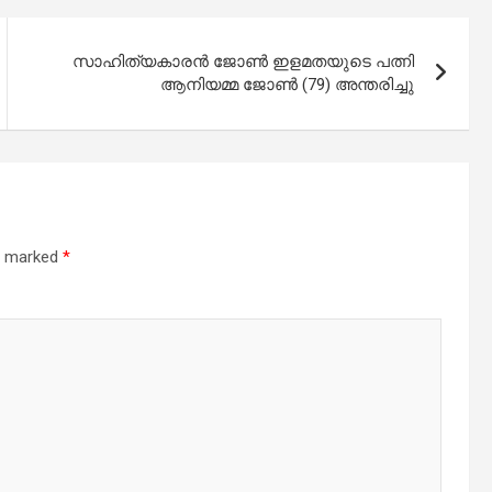
സാഹിത്യകാരൻ ജോൺ ഇളമതയുടെ പത്നി
ആനിയമ്മ ജോൺ (79) അന്തരിച്ചു
re marked
*