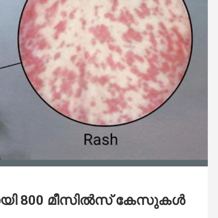
യി 800 മീസിൽസ് കേസുകൾ