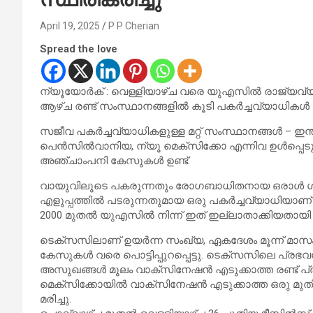
April 19, 2025
P P Cherian
Spread the love
ന്യൂയോർക് : വെള്ളിയാഴ്ച വരെ യുഎസിൽ രാജ്യവ്യ
ആഴ്ച രണ്ട് സംസ്ഥാനങ്ങളിൽ കൂടി പകർച്ചവ്യാധികൾ തിരിച
സജീവ പകർച്ചവ്യാധികളുള്ള മറ്റ് സംസ്ഥാനങ്ങൾ – 
പെൻസിൽവാനിയ, ന്യൂ മെക്സിക്കോ എന്നിവ ഉൾപ്പെടുന
അഞ്ചാംപനി കേസുകൾ ഉണ്ട്.
വായുവിലൂടെ പകരുന്നതും രോഗബാധിതനായ ഒരാൾ ശ്വസ
എളുപ്പത്തിൽ പടരുന്നതുമായ ഒരു പകർച്ചവ്യാധിയാ
2000 മുതൽ യുഎസിൽ നിന്ന് ഇത് ഇല്ലാതാക്കിയതായി കണ
ടെക്സസിലാണ് ഉയർന്ന സംഖ്യ, ഏകദേശം മൂന്ന് മാസം മുമ്
കേസുകൾ വരെ പൊട്ടിപ്പുറപ്പെട്ടു. ടെക്സസിലെ പ്രഭ
അസുഖങ്ങൾ മൂലം വാക്സിനേഷൻ എടുക്കാത്ത രണ്ട് പ്രാഥമ
മെക്സിക്കോയിൽ വാക്സിനേഷൻ എടുക്കാത്ത ഒരു മ
മരിച്ചു.