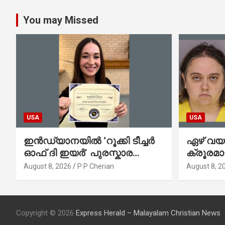
You may Missed
USA
USA
ഇൻഡ്യാനയിൽ ‘റൂക്കി ടീച്ചർ
ഏഴ് വയ
ഓഫ് ദി ഇയർ’ പുരസ്കാര
ക്രൂരമായി
ജേതാവും സഹോദരനും ലേക്ക്
കൊലപ്പെ
August 8, 2026
P P Cherian
August 8, 2
മിഷിഗണിൽ മുങ്ങിമരിച്ചു
ഉൾപ്പെടെ
അറസ്റ്റ
Copyright © 2026
Express Herald – Malayalam Christian News