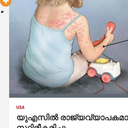
USA
യുഎസിൽ രാജ്യവ്യാപകമാ
സ്ഥിരീകരിച്ചു