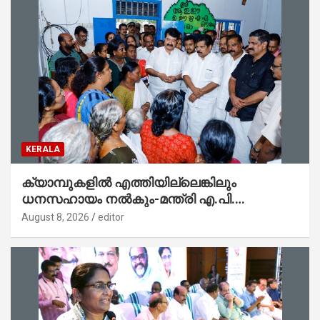
KERALA
ക്യാമ്പുകളിൽ എത്തിയില്ലെങ്കിലും
ധനസഹായം നൽകും-മന്ത്രി എ.പി.
അനിൽകുമാർ
August 8, 2026
editor