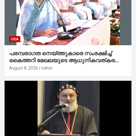
USA
പരമ്പരാഗത നെയ്ത്തുകാരെ സംരക്ഷിച്ച്
കൈത്തറി മേഖലയുടെ ആധുനികവത്കരണം
സാധ്യമാക്കും : ഡെപ്യൂട്ടി സ്പീക്കർ
August 8, 2026
editor