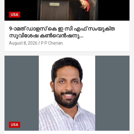
USA
9-ാമത് ഡാളസ് കെ ഇ സി എഫ് സംയുക്ത
സുവിശേഷ കൺവെൻഷനു
പ്രാർത്ഥനാനിർഭരമായ തുടക്കം
August 8, 2026
P P Cherian
USA