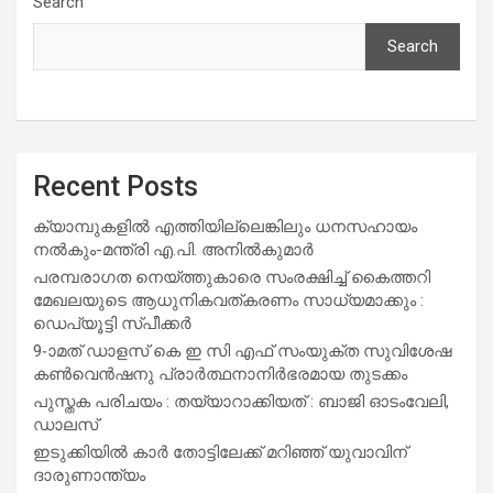
Search
Search
Recent Posts
ക്യാമ്പുകളിൽ എത്തിയില്ലെങ്കിലും ധനസഹായം
നൽകും-മന്ത്രി എ.പി. അനിൽകുമാർ
പരമ്പരാഗത നെയ്ത്തുകാരെ സംരക്ഷിച്ച് കൈത്തറി
മേഖലയുടെ ആധുനികവത്കരണം സാധ്യമാക്കും :
ഡെപ്യൂട്ടി സ്പീക്കർ
9-ാമത് ഡാളസ് കെ ഇ സി എഫ് സംയുക്ത സുവിശേഷ
കൺവെൻഷനു പ്രാർത്ഥനാനിർഭരമായ തുടക്കം
പുസ്തക പരിചയം : തയ്യാറാക്കിയത് : ബാജി ഓടംവേലി,
ഡാലസ്
ഇടുക്കിയിൽ കാർ തോട്ടിലേക്ക് മറിഞ്ഞ് യുവാവിന്
ദാരുണാന്ത്യം