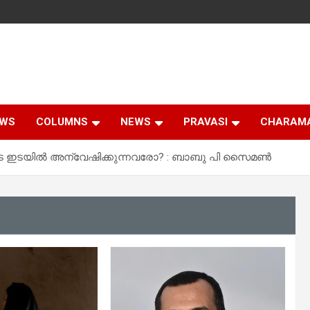
EWS
COLUMNS
NEWS
PRAVASI
CHARAM
രുടെ ഇടയിൽ അന്വേഷിക്കുന്നവരോ? : ബാബു പി സൈമൺ