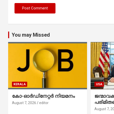
You may Missed
KERALA
USA
കോ-ഓർഡിനേറ്റർ നിയമനം
ജന്മാവ
പരിമിതപ
August 7, 2026
editor
രണ്ട് എക
August 7, 2