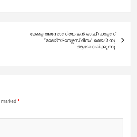
കേരള അസോസിയേഷൻ ഓഫ് ഡാളസ്
“മദേഴ്‌സ്-നേഴ്സസ് ദിനം” മെയ് 3 നു
ആഘോഷിക്കുന്നു
re marked
*