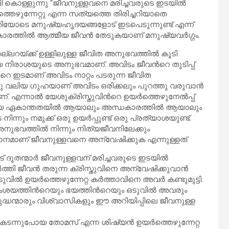
ലി കൊള്ളുന്നു “ജീവനുള്ളവനെ മരിച്ചവരുടെ ഇടയിൽ
ത്തെഴുന്നേറ്റു എന്ന സത്യത്തെ തിരിച്ചറിയാതെ
തിയോടെ മനുഷ്യഹൃദയങ്ങളോട് ഇടപെടുന്നുണ്ട് എന്ന്
ധകാരത്തിൽ ആത്മീയ ജീവൻ തേടുകയാണ് മനുഷ്യവർഗ്ഗം.
റയ്ക്ക് ഉള്ളിലുള്ള ജീവിത അനുഭവത്തിൽ കൂടി
യ നിരാശയുടെ അനുഭവമാണ്. അവിടം ജീവൻറെ തുടിപ്പ്
െ ഇടമാണ് അവിടം നാറ്റം പടരുന്ന ജീവിത
 വലിയ ഗുഹയാണ് അവിടം ഒരിക്കലും പുറത്തു വരുവാൻ
്. എന്നാൽ യേശുക്രിസ്തുവിൻറെ ഉയർത്തെഴുനേൽപ്പ്
 വലിയ ഏകാന്തതയിൽ ആയാലും അന്ധകാരത്തിൽ ആയാലും
 നമുക്ക്‌ ഒരു ഉയർപ്പുണ്ട് ഒരു പ്രത്യാശയുണ്ട്.
നുഭവത്തിൽ നിന്നും നിത്യജീവനിലേക്കും
്വാനമാണ് ജീവനുള്ളവനെ അന്വേഷിക്കുക എന്നുള്ളത്.
ട് ദൂതന്മാർ ജീവനുള്ളവന് മരിച്ചവരുടെ ഇടയിൽ
ത്തി ജീവൻ തരുന്ന ക്രിസ്തുവിനെ അന്വേഷിക്കുവാൻ
ിൽ ഉയർത്തെഴുന്നേറ്റ കർത്താവിനെ അവർ കണ്ടുമുട്ടി.
സംശയത്തിൻറെയും ഭയത്തിൻറെയും ഒടുവിൽ അവരും
ുദ്ധന്മാരും വിശ്വാസികളും ഈ അറിയിപ്പിലെ ജീവനുള്ള
ടന്നുപോയ തോമസ് എന്ന ശിഷ്യൻ ഉയർത്തെഴുന്നേറ്റ