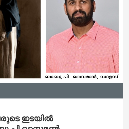
ചവരുടെ ഇടയിൽ
ബാബു പി സൈമൺ