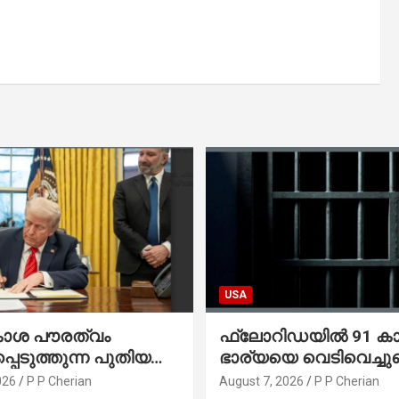
USA
കാശ പൗരത്വം
ഫ്ലോറിഡയിൽ 91 ക
്പെടുത്തുന്ന പുതിയ
ഭാര്യയെ വെടിവെച്ചു
്സിക്യൂട്ടീവ്
നഴ്സിങ് ഹോമിലാക്കില്ല
026
P P Cherian
August 7, 2026
P P Cherian