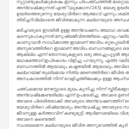
നൂറ്റാണ്ടുകൾക്കുശേഷം ഇന്നും പ്രപഞ്ചത്തിൽ മാറ്റൊ
അന്വേഷിക്കുന്നത് എന്ത് “(ലൂക്കോസ് 24:5). യേശു ഉയർ
ഉയർത്തെഴുന്നേറ്റ യേശുവിൻറെ ആത്മാവ് എന്നും ശക്
തിരിച്ചറിവില്ലാതെ ജീവിതമാകുന്ന കല്ലറയുടെ അന്
മരിച്ചവരുടെ ഇടയിൽ ഉള്ള അന്വേഷണം അഥവാ ശവക്കല്ല
കടന്നുപോകുന്നത് മനുഷ്യജീവിതത്തിലെ ഏറ്റവും വലി
കാണുവാൻ സാധിക്കാത്ത ഇടമാണ് അവിടം ഒറ്റപ്പെടലിൻറ
അനുഭവത്തിൻറെ ഇടമാണ് അവിടം ബന്ധനങ്ങളുടെ ഒരു
ആകില്ല എന്ന് തോന്നലുകളുടെ ഒരു അടച്ചുപൂട്ടൽ ആണ
ലോകത്തോട് ഇപ്രകാരം വിളിച്ചു പറയുന്നു, എത്ര
ബന്ധനത്തിൽ ആയാലും കഷ്ടതയിൽ ആയാലും അവിടെ നിന്നും
കല്ലറയ്ക്ക് തുല്യമായ നിത്യ മരണത്തിൻറെ ജീവിത അ
അന്ധകാരത്തിൽ നിന്ന് വെളിച്ചത്തിലേക്കും ഉള്ള ആഹ
ചഞ്ചലമായ മനസ്സോടെ മുഖം കുനിച്ചു നിന്ന് സ്ത്രീകളോ
അന്വേഷിക്കേണ്ടതില്ല എന്ന് ഉപദേശിച്ചു. അവരെ ഉണർ
അവരെ പ്രേരിതരാക്കി. അവരുടെ അന്വേഷണത്തിന് ഒടുവ
യേശുവിൻറെ ശിഷ്യന്മാരും അന്വേഷിച്ചു അവരുടെ 
ജീവനുള്ള കർത്താവിന് കണ്ടുമുട്ടി. ആദിമസഭയിലെ വിശ
അവനെ കണ്ടെത്തി.
സംശയമെന്ന കല്ലറയുടെ ജീവിത അനുഭവത്തിൽ കൂടി ക