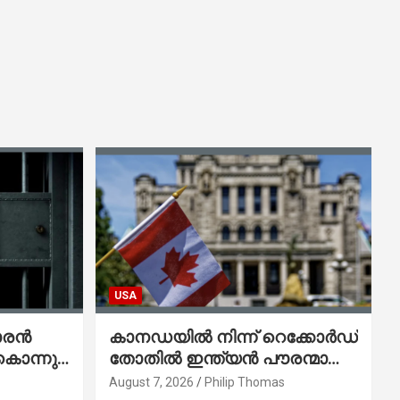
USA
ാരൻ
കാനഡയിൽ നിന്ന് റെക്കോർഡ്
കൊന്നു;
തോതിൽ ഇന്ത്യൻ പൗരന്മാരെ
െന്ന്
നാടുകടത്തി;
August 7, 2026
Philip Thomas