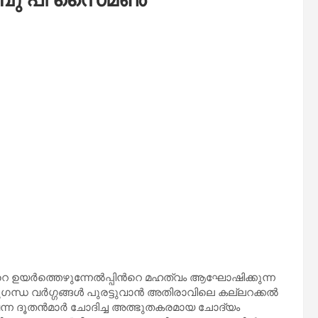
റെ ഉയർത്തെഴുന്നേൽപ്പിൻറെ മഹത്വം ആഘോഷിക്കുന്ന
്ധ വർഗ്ഗങ്ങൾ പുരട്ടുവാൻ അതിരാവിലെ കല്ലറക്കൽ
്ട് വന്ന ദൂതൻമാർ ചോദിച്ച അത്ഭുതകരമായ ചോദ്യം