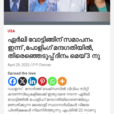
USA
ഏർലി വോട്ടിങ്ങിന് സമാപനം
ഇന്ന് ,പോളിംഗ് മന്ദഗതിയിൽ,
തിരെഞ്ഞെടുപ്പ് ദിനം മെയ് 3 നു
April 29, 2025
P P Cherian
Spread the love
ഡാളസ് : നോർത്ത് ടെക്സസിൽ വിവിധ സിറ്റി
കൗണ്സിലുകളിലേക്ക് ഇതുവരെ നടന്ന ഏർലി
വോട്ടിങ്ങിൽ പോളിംഗ് മന്ദഗതിയിലാണെങ്കിലും
മത്സരിക്കുന്ന മലയാളി സ്ഥാനാർഥികൾ വിജയ
പ്രതീക്ഷകൾ നിലനിർത്തുന്നു ഏപ്രിൽ 22 നാണു