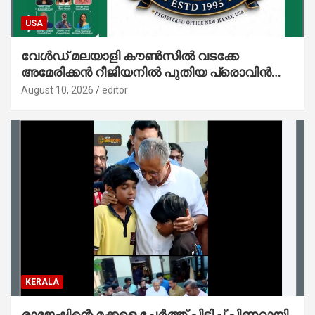
USA
വേൾഡ് മലയാളി കൗൺസിൽ വടക്കേ
അമേരിക്കൻ റീജിയനിൽ പുതിയ പ്രൊവിൻസ്;
ഗ്രേറ്റർ ഷാർലറ്റ് പ്രൊവിൻസിന് തുടക്കം
August 10, 2026
editor
KERALA
രാജേഷിന്റെ മക്കളെ ചേർത്ത് പിടിച്ച് പിണറായി