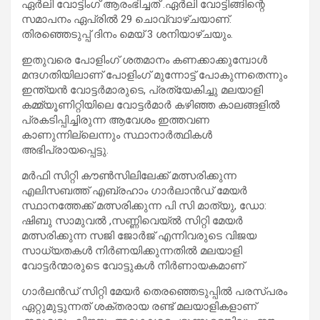
ഏർലി വോട്ടിംഗ് ആരംഭിച്ചത് .ഏർലി വോട്ടിങ്ങിന്റെ
സമാപനം ഏപ്രിൽ 29 ചൊവ്വാഴ്ചയാണ്.
തിരഞ്ഞെടുപ്പ് ദിനം മെയ് 3 ശനിയാഴ്ചയും.
ഇതുവരെ പോളിംഗ് ശതമാനം കണക്കാക്കുമ്പോൾ
മന്ദഗതിയിലാണ് പോളിംഗ് മുന്നോട്ട് പോകുന്നതെന്നും
ഇന്ത്യൻ വോട്ടർമാരുടെ, പ്രത്യേകിച്ചു മലയാളി
കമ്മ്യൂണിറ്റിയിലെ വോട്ടർമാർ കഴിഞ്ഞ കാലങ്ങളിൽ
പ്രകടിപ്പിച്ചിരുന്ന ആവേശം ഇത്തവണ
കാണുന്നില്ലെന്നും സ്ഥാനാർത്ഥികൾ
അഭിപ്രായപ്പെട്ടു.
മർഫി സിറ്റി കൗൺസിലിലേക്ക് മത്സരിക്കുന്ന
എലിസബത്ത് എബ്രഹാം ഗാർലാൻഡ് മേയർ
സ്ഥാനത്തേക്ക് മത്സരിക്കുന്ന പി സി മാത്യു, ഡോ:
ഷിബു സാമുവൽ ,സണ്ണിവെയ്ൽ സിറ്റി മേയർ
മത്സരിക്കുന്ന സജി ജോർജ് എന്നിവരുടെ വിജയ
സാധ്യതകൾ നിർണയിക്കുന്നതിൽ മലയാളി
വോട്ടർന്മാരുടെ വോട്ടുകൾ നിർണായകമാണ്
ഗാർലൻഡ് സിറ്റി മേയർ തെരഞ്ഞെടുപ്പിൽ പരസ്പരം
ഏറ്റുമുട്ടുന്നത് ശക്തരായ രണ്ട് മലയാളികളാണ്