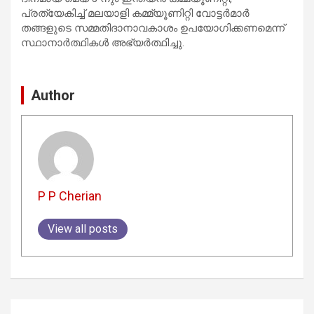
പ്രത്യേകിച്ച് മലയാളി കമ്മ്യൂണിറ്റി വോട്ടർമാർ
തങ്ങളുടെ സമ്മതിദാനാവകാശം ഉപയോഗിക്കണമെന്ന്
സ്ഥാനാർത്ഥികൾ അഭ്യർത്ഥിച്ചു.
Author
P P Cherian
View all posts
Post