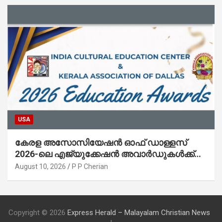
USA
കേരള അസോസിയേഷൻ ഓഫ് ഡാള്ളസ്
2026-ലെ എജ്യുക്കേഷൻ അവാർഡുകൾക്ക്
അപേക്ഷ ക്ഷണിച്ചു
August 10, 2026
P P Cherian
Copyright © 2026
Express Herald – Malayalam Christian News