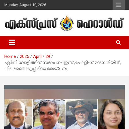
Skip
Monday, August 10, 2026
to
content
Malayalam Christian News
Express Herald – Malayalam
Christian News
Home
2025
April
29
ഏർലി വോട്ടിങ്ങിന് സമാപനം ഇന്ന് ,പോളിംഗ് മന്ദഗതിയിൽ,
തിരെഞ്ഞെടുപ്പ് ദിനം മെയ് 3 നു