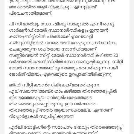
.ഇരുവരും വിജയം അവകാശപെടുന്നുടെങ്കിലും ഈ
മത്സരത്തിൽ ആർ വിജയിക്കും എന്നുള്ളത്
പ്രവചനാതീതമാണ്.
പി സി മാത്യു, ഡോ. ഷിബു സാമുവൽ എന്നീ രണ്ടു
ഗാർലൻഡ് മേയർ സ്ഥാനാർത്ഥികളും ഇന്ത്യൻ
കമ്മ്യൂണിറ്റിയിൽ പ്രത്യേകിച്ച് മലയാളി
കമ്യൂണിറ്റിയിൽ വളരെ അറിയപ്പെടുന്ന ,സ്വാധീനം
ചെലുത്തുന്ന ശക്തമായ സാന്നിധ്യമാണ്.
സണ്ണിവെയ്ൽ സിറ്റി മേയർ സ്ഥാനാർത്ഥി കഴിഞ്ഞ 20
വർഷമായി കൗൺസിലിൽ സേവനമനുഷ്ഠിക്കുന്നു. .സിറ്റി
മേയർ സ്ഥാനത്തേക്ക് മൂന്നാമതും മത്സരിക്കുന്ന സജി
ജോർജ് വിജയം ഏറെക്കുറെ ഉറപ്പാക്കിയിരിക്കുന്നു
മർഫി സിറ്റി കൗൺസിലിലേക്ക് മത്സരിക്കുന്ന
എലിസബത്ത് അബ്രഹാം കഴിഞ്ഞ തിരഞ്ഞെടുപ്പിൽ
തിരെഞ്ഞെടുപ്പ്വ വൻഭൂരിപക്ഷത്തോടെ
തിരഞ്ഞെടുക്കപ്പെട്ടിരുന്നു .ഈ വർഷത്തെ
തിരഞ്ഞെടുപ്പ് അത്ര ആയാസകരമല്ല എന്നാണ്
റിപ്പോർട്ടുകൾ സൂചിപ്പിക്കുന്നത്.
ഏർലി വോട്ടിംഗിന്റെ സമാപനം ദിനവും തിരെഞ്ഞെടുപ്പ്
ദിനമായ മെയ് 3 നും ഇന്ത്യൻ കമ്മ്യൂണിറ്റി,