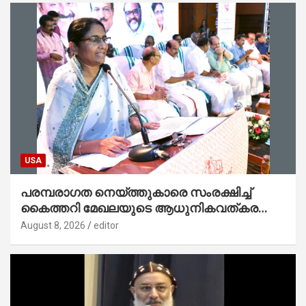
USA
പരമ്പരാഗത നെയ്ത്തുകാരെ സംരക്ഷിച്ച്
കൈത്തറി മേഖലയുടെ ആധുനികവത്കരണം
സാധ്യമാക്കും : ഡെപ്യൂട്ടി സ്പീക്കർ
August 8, 2026
editor