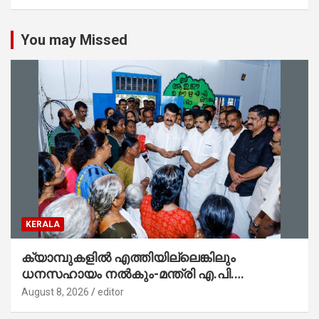
You may Missed
KERALA
ക്യാമ്പുകളിൽ എത്തിയില്ലെങ്കിലും
ധനസഹായം നൽകും-മന്ത്രി എ.പി.
അനിൽകുമാർ
August 8, 2026
editor