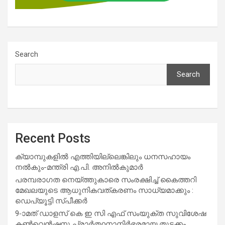
Search
Search
Recent Posts
ക്യാമ്പുകളിൽ എത്തിയില്ലെങ്കിലും ധനസഹായം
നൽകും-മന്ത്രി എ.പി. അനിൽകുമാർ
പരമ്പരാഗത നെയ്ത്തുകാരെ സംരക്ഷിച്ച് കൈത്തറി
മേഖലയുടെ ആധുനികവത്കരണം സാധ്യമാക്കും :
ഡെപ്യൂട്ടി സ്പീക്കർ
9-ാമത് ഡാളസ് കെ ഇ സി എഫ് സംയുക്ത സുവിശേഷ
കൺവെൻഷനു പ്രാർത്ഥനാനിർഭരമായ തുടക്കം