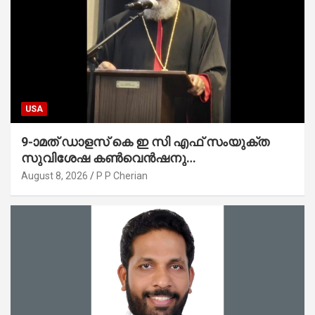
USA
9-ാമത് ഡാളസ് കെ ഇ സി എഫ് സംയുക്ത
സുവിശേഷ കൺവെൻഷനു
പ്രാർത്ഥനാനിർഭരമായ തുടക്കം
August 8, 2026
P P Cherian