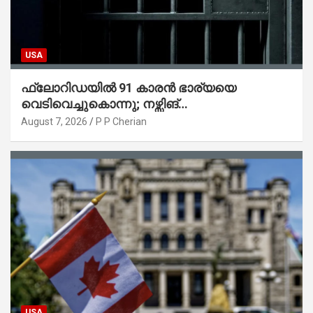
USA
ഫ്ലോറിഡയിൽ 91 കാരൻ ഭാര്യയെ
വെടിവെച്ചുകൊന്നു; നഴ്സിങ്
ഹോമിലാക്കില്ലെന്ന് നൽകിയ വാഗ്ദാനം
August 7, 2026
P P Cherian
പാലിച്ചതായി മൊഴി
USA