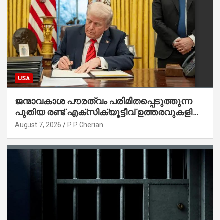
USA
ജന്മാവകാശ പൗരത്വം പരിമിതപ്പെടുത്തുന്ന
പുതിയ രണ്ട് എക്സിക്യൂട്ടീവ് ഉത്തരവുകളിൽ
ട്രംപ് ഒപ്പുവെച്ചു
August 7, 2026
P P Cherian