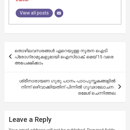
View all posts
Post
തൊഴിലവസരങ്ങൾ ഏറെയുള്ള നൂതന ഐടി
navigation
പ്രോഗ്രാമുകളുമായി ഐസിടാക്; മെയ് 15 വരെ
അപേക്ഷിക്കാം
ശ്രീനാരായണ ഗുരു പഠനം പാഠപുസ്തകങ്ങളിൽ
നിന്ന് ഒഴിവാക്കിയതിന് പിന്നിൽ ഗൂഢാലോചന :
രമേശ് ചെന്നിത്തല
Leave a Reply
Your email address will not be published.
Required fields