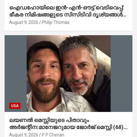
ഐഡഹോയിലെ ഇൻ-എൻ-ഔട്ട് വെടിവെപ്പ്:
ഭീകര നിമിഷങ്ങളുടെ സിസിടിവി ദൃശ്യങ്ങൾ
പുറത്ത്; ആക്രമണത്തിന് പിന്നിലെ കാരണം
August 9, 2026
Philip Thomas
ഇപ്പോഴും ദുരൂഹം
USA
ലയണൽ മെസ്സിയുടെ പിതാവും
അർജന്റീന:മാനേജറുമായ ജോർജ് മെസ്സി (68)
അന്തരിച്ചു
August 9, 2026
P P Cherian