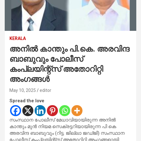
KERALA
അനിൽ കാന്തും പി.കെ. അരവിന്ദ
ബാബുവും പോലീസ്
കംപ്ലയിന്റ്സ് അതോറിറ്റി
അംഗങ്ങൾ
May 10, 2025
editor
Spread the love
സംസ്ഥാന പോലീസ് മേധാവിയായിരുന്ന അനിൽ
കാന്തും മുൻ നിയമ സെക്രട്ടറിയായിരുന്ന പി കെ
അരവിന്ദ ബാബുവും (റിട്ട. ജില്ലാ ജഡ്ജി) സംസ്ഥാന
പോലീസ് കംപ്ലയിന്റ്സ് അതോറിറ്റി അംഗങ്ങളായി