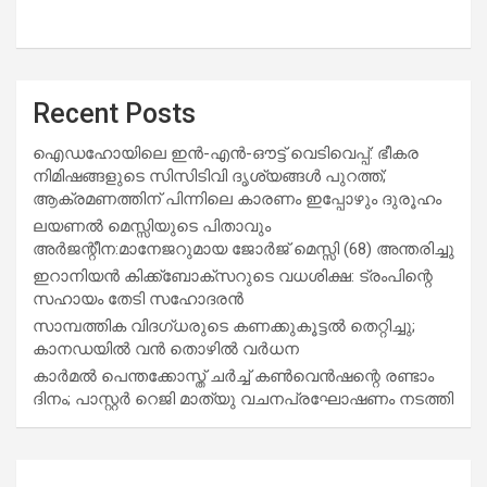
Recent Posts
ഐഡഹോയിലെ ഇൻ-എൻ-ഔട്ട് വെടിവെപ്പ്: ഭീകര
നിമിഷങ്ങളുടെ സിസിടിവി ദൃശ്യങ്ങൾ പുറത്ത്;
ആക്രമണത്തിന് പിന്നിലെ കാരണം ഇപ്പോഴും ദുരൂഹം
ലയണൽ മെസ്സിയുടെ പിതാവും
അർജന്റീന:മാനേജറുമായ ജോർജ് മെസ്സി (68) അന്തരിച്ചു
ഇറാനിയൻ കിക്ക്ബോക്സറുടെ വധശിക്ഷ: ട്രംപിന്റെ
സഹായം തേടി സഹോദരൻ
സാമ്പത്തിക വിദഗ്ധരുടെ കണക്കുകൂട്ടൽ തെറ്റിച്ചു;
കാനഡയിൽ വൻ തൊഴിൽ വർധന
കാർമൽ പെന്തക്കോസ്ത് ചർച്ച് കൺവെൻഷന്റെ രണ്ടാം
ദിനം; പാസ്റ്റർ റെജി മാത്യു വചനപ്രഘോഷണം നടത്തി