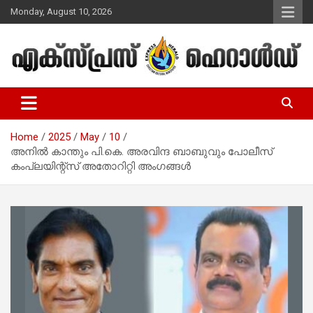
Skip
Monday, August 10, 2026
to
content
Malayalam Christian News
Express Herald – Malayalam
Christian News
Home
2025
May
10
അനിൽ കാന്തും പി.കെ. അരവിന്ദ ബാബുവും പോലീസ്
കംപ്ലയിന്റ്സ് അതോറിറ്റി അംഗങ്ങൾ