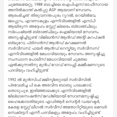
ചുമതലയേറ്റു. 1988 ബാച്ചിലെ ഐപിഎസ് ഓഫീസറായ
അനിൽകാന്ത് കൽപ്പറ്റ ASP ആയാണ് സേവനം
ആരംഭിച്ചത്. തിരുവനന്തപുരം റൂറൽ, റെയിൽവേ,
മലപ്പുറം, എറണാകുളം എന്നിവിടങ്ങളിൽ എസ്പി
ആയിരുന്ന അദ്ദേഹം സ്റ്റേറ്റ് ക്രൈം ബ്രാഞ്ചിലും
സ്പെഷ്യൽ ബ്രാഞ്ചിലും ഐജിയായി സേവനം
അനുഷ്ഠിച്ചിട്ടുണ്ട്. വിജിലൻസ് ആൻഡ് അന്റി കറപ്ഷൻ
ബ്യൂറോ, പ്രിസൻസ് ആൻഡ് കറക്ഷണൽ
സർവീസസ്, ഫയർ ആൻഡ് റെസ്ക്യൂ സർവീസസ്
എന്നിവിടങ്ങളിൽ മേധാവിയായും സേവനം അനുഷ്ഠിച്ചു.
സംസ്ഥാന പോലീസ് മേധാവിയായി ചുമതല
ഏൽക്കുന്നതിനു മുൻപ് റോഡ് സേഫ്റ്റി കമ്മീഷണറുടെ
പദവിയും വഹിച്ചിട്ടുണ്ട്.
1992 ൽ മുൻസിഫ് മജിസ്ട്രേറ്റായി സർവീസിൽ
പ്രവേശിച്ച പി കെ അരവിന്ദ ബാബു പാലക്കാട്,
തൊടുപുഴ, ഇരിഞ്ഞാലക്കുട എന്നിവിടങ്ങളിൽ
ജില്ലാസെഷൻസ് ജഡ്ജിയായി സേവനമനുഷ്ഠിച്ചു.
ഹൈക്കോടതിയുടെ എഡിആർ സെന്റർ ഡയറക്ടർ,
കേരള സ്റ്റേറ്റ് ലീഗൽ സർവീസ് അതോറിറ്റിയുടെ മെമ്പർ
സെക്രട്ടറി എന്നീ പദവികളും അദ്ദേഹം വഹിച്ചിട്ടുണ്ട്.