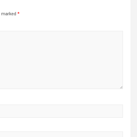
re marked
*