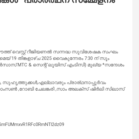
ൗത്ത് വെസ്റ്റ് റീജിയണൽ സന്നദ്ധ സുവിശേഷക സംഘം
*മെയ് 19 തിങ്കളാഴ്ച 2025 വൈകുന്നേരം 7:30 ന് സൂം
ൻസാസ് MTC & സെന്റ് ലൂയിസ് എം‌ടി‌സി) മുഖ്യ *സന്ദേശം
, സുഹൃത്തുക്കൾ,എല്ലാവരും പ്രാര്ഥനാപ്പൂർവം
 സാംസൺ ,റോബി ചേലങ്കരി ,സാം അലക്സ് ഷിർലി സിലാസ്
dCSmFUMmxvR1RFc0RmNTl2dz09