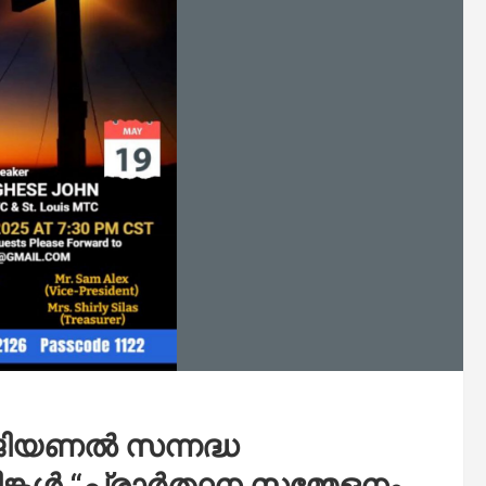
റീജിയണൽ സന്നദ്ധ
കൾ “പ്രാർത്ഥന സമ്മേളനം