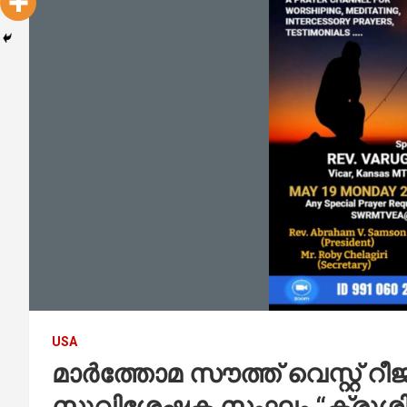
USA
മാർത്തോമ സൗത്ത് വെസ്റ്റ് 
സുവിശേഷക സംഘം “ക്രൂശിങ്