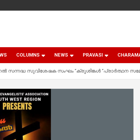
EWS
COLUMNS
NEWS
PRAVASI
CHARAM
യണൽ സന്നദ്ധ സുവിശേഷക സംഘം “ക്രൂശിങ്കൾ “പ്രാർത്ഥന സമ്മ