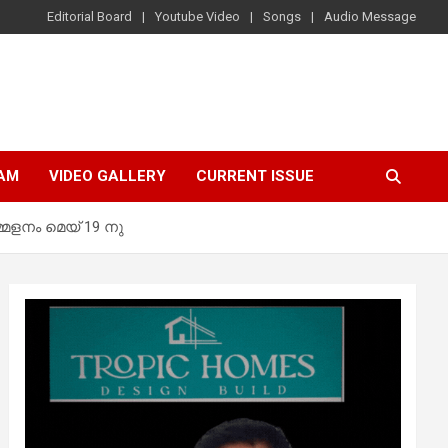
Editorial Board
Youtube Video
Songs
Audio Message
AM
VIDEO GALLERY
CURRENT ISSUE
േളനം മെയ് 19 നു