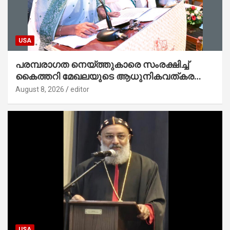
USA
പരമ്പരാഗത നെയ്ത്തുകാരെ സംരക്ഷിച്ച്
കൈത്തറി മേഖലയുടെ ആധുനികവത്കരണം
സാധ്യമാക്കും : ഡെപ്യൂട്ടി സ്പീക്കർ
August 8, 2026
editor
USA