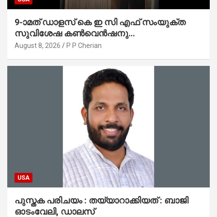
9-ാമത് ഡാളസ് കെ ഇ സി എഫ് സംയുക്ത
സുവിശേഷ കൺവെൻഷനു
പ്രാർത്ഥനാനിർഭരമായ തുടക്കം
August 8, 2026
P P Cherian
USA
പുസ്തക പരിചയം : തയ്യാറാക്കിയത് : ബാജി
ഓടംവേലി, ഡാലസ്