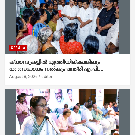
KERALA
ക്യാമ്പുകളിൽ എത്തിയില്ലെങ്കിലും
ധനസഹായം നൽകും-മന്ത്രി എ.പി.
അനിൽകുമാർ
August 8, 2026
editor