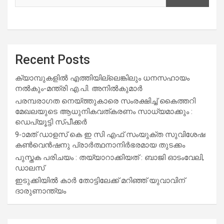
Recent Posts
ക്യാമ്പുകളിൽ എത്തിയില്ലെങ്കിലും ധനസഹായം
നൽകും-മന്ത്രി എ.പി. അനിൽകുമാർ
പരമ്പരാഗത നെയ്ത്തുകാരെ സംരക്ഷിച്ച് കൈത്തറി
മേഖലയുടെ ആധുനികവത്കരണം സാധ്യമാക്കും :
ഡെപ്യൂട്ടി സ്പീക്കർ
9-ാമത് ഡാളസ് കെ ഇ സി എഫ് സംയുക്ത സുവിശേഷ
കൺവെൻഷനു പ്രാർത്ഥനാനിർഭരമായ തുടക്കം
പുസ്തക പരിചയം : തയ്യാറാക്കിയത് : ബാജി ഓടംവേലി,
ഡാലസ്
ഇടുക്കിയിൽ കാർ തോട്ടിലേക്ക് മറിഞ്ഞ് യുവാവിന്
ദാരുണാന്ത്യം