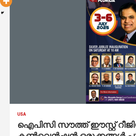
USA
ഐപിസി സൗത്ത് ഈസ്റ്റ് റീ
കൺവെൻഷൻ ഒരുക്കങ്ങൾ പൂർ