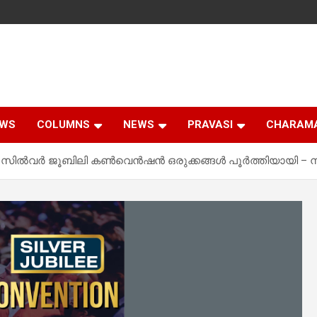
EWS
COLUMNS
NEWS
PRAVASI
CHARAM
ൻ സിൽവർ ജൂബിലി കൺവെൻഷൻ ഒരുക്കങ്ങൾ പൂർത്തിയായി – ന