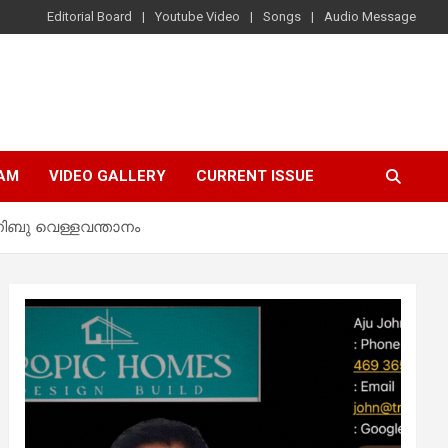
Editorial Board
Youtube Video
Songs
Audio Message
AM
VIDEO GALLERY
CURRENT ISSUE
ിബു വെള്ളവന്താനം