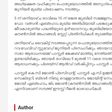
അധ്യക്ഷത വഹിക്കുന്ന പൊതുയോഗത്തിൽ അനുഗ്രഹ
ജൂനിയർ മുഖ്യ പ്രഭാഷണം നടത്തും.
5 ന് ശനിയാഴ്ച രാവിലെ 10 ന് രജത ജൂബിലി സമ്മേളനം 
ഡോ. വത്സൻ എബ്രഹാം മുഖ്യ അതിഥിയായി പങ്കെടുക
ജീവകാരുണ്യ പദ്ധതിയുടെ ഉദ്ഘാടനവും ജൂബിലിയോട് അ
കൗൺസിൽ അംഗങ്ങൾ, സ്റ്റേറ്റ് പ്രതിനിധികൾ തുടങ്
ശനിയാഴ്ച വൈകിട്ട് നടത്തപ്പെടുന്ന പൊതുയോഗത്തിൽ 
റവ.ഡേവിഡ് സ്റ്റുവേഡ് ജൂനിയർ പ്രസംഗിക്കും. ഞായറ
സഭാ ആരാധനയ്ക്ക് പാസ്റ്റർ ജേക്കബ് മാത്യു നേത്യത
ഉണ്ടായിരിക്കും. ഞായർ രാവിലെ 9 മുതൽ 11 വരെ നടത്ത
ആരാധനക്കും പ്രെയ്സ് ആൻഡ് വർഷിപ്പിനും പാസ്റ
പാസ്റ്റർ കെ.സി ജോൺ പ്രസിഡന്റ്, പാസ്റ്റർ എ.സി ഉമ്
സെക്രട്ടറി, ബ്രദർ നിബു വെള്ളവന്താനം ജോയിന്റ് സെക
ജോയി ഏബ്രഹാം, ജിം ജോൺ (കൗൺസിൽ അംഗങ്ങൾ), ര
എന്നിവരാണ് സൗത്ത് ഈസ്റ്റ് റീജൻ ഭാരവാഹികൾ.
Author