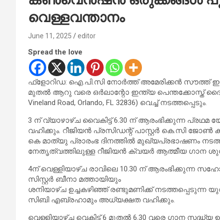
വെള്ളവന്താനം
June 11, 2025
editor
Spread the love
ഫ്ളോറിഡ: ഐ.പി.സി നോർത്ത് അമേരിക്കൻ സൗത്ത് ഈ
മുതൽ ആറു വരെ ഒർലാന്റോ ഇന്ത്യ പെന്തക്കോസ്ത് ദൈവസ
Vineland Road, Orlando, FL 32836) വെച്ച് നടത്തപ്പെടും.
3 ന് വ്യാഴാഴ്ച വൈകിട്ട് 6.30 ന് ആരംഭിക്കുന്ന പ്
വഹിക്കും. റീജിയൻ പ്രസിഡന്റ് പാസ്റ്റർ കെ.സി
കെ മാത്യു പ്രാരംഭ ദിനത്തിൽ മുഖ്യപ്രഭാഷണം നടത്തു
നേതൃത്വത്തിലുള്ള റീജിയൻ ക്വയർ ആത്മീയ ഗാന ശുശ
4ന് വെള്ളിയാഴ്ച രാവിലെ 10.30 ന് ആരംഭിക്കുന്ന സഹോ
സിസ്റ്റർ ബീനാ മത്തായിയും
ശനിയാഴ്ച ഉച്ചകഴിഞ്ഞ് രണ്ടുമണിക്ക് നടത്തപ്പെടുന്ന 
സിബി എബ്രഹാമും അധ്യക്ഷത വഹിക്കും.
വെള്ളിയാഴ്ച വെകിട്ട് 6 മുതൽ 6.30 വരെ ഗാന സദ്ധ്യ ഉ