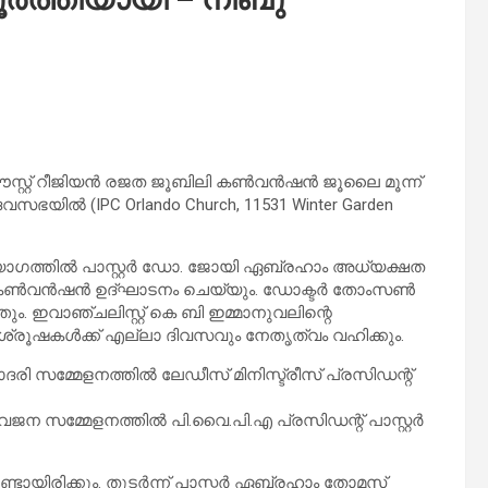
സ്റ്റ് റീജിയൻ രജത ജൂബിലി കൺവൻഷൻ ജൂലൈ മൂന്ന്
ഭയിൽ (IPC Orlando Church, 11531 Winter Garden
രഥമ യോഗത്തിൽ പാസ്റ്റർ ഡോ. ജോയി ഏബ്രഹാം അധ്യക്ഷത
 ജോൺ കൺവൻഷൻ ഉദ്ഘാടനം ചെയ്യും. ഡോക്ടർ തോംസൺ
ം. ഇവാഞ്ചലിസ്റ്റ് കെ ബി ഇമ്മാനുവലിന്റെ
്രൂഷകൾക്ക് എല്ലാ ദിവസവും നേതൃത്വം വഹിക്കും.
ദരി സമ്മേളനത്തിൽ ലേഡീസ് മിനിസ്ട്രീസ് പ്രസിഡന്റ്
യുവജന സമ്മേളനത്തിൽ പി.വൈ.പി.എ പ്രസിഡന്റ് പാസ്റ്റർ
ണ്ടായിരിക്കും. തുടർന്ന് പാസ്റ്റർ ഏബ്രഹാം തോമസ്