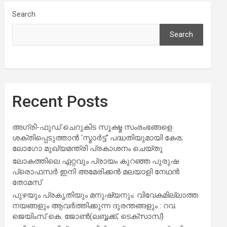
Search
Search
Recent Posts
അഗ്രി-ഫുഡ് ചെറുകിട സൂക്ഷ്മ സംരംഭങ്ങളെ
ശക്തിപ്പെടുത്താന്‍ ‘സ്മാര്‍ട്ട്’ പദ്ധതിയുമായി കേര;
ലോഗോ മുഖ്യമന്ത്രി പ്രകാശനം ചെയ്തു
ലോകത്തിലെ ഏറ്റവും പ്രായം കുറഞ്ഞ പുരുഷ
പ്രൊഫസർ ഇനി അമേരിക്കൻ മലയാളി നേഥൻ
തോമസ്
പുഴയും പ്രകൃതിയും മനുഷ്യനും: വിവേകമില്ലാത്ത
നയങ്ങളും ആവർത്തിക്കുന്ന ദുരന്തങ്ങളും : റവ.
ജെയിംസ് കെ. ജോൺ(ലബ്ബക്ക്, ടെക്സാസ്)