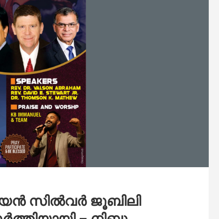
ജിയൻ സിൽവർ ജൂബിലി
ത്തിയായി – നിബു