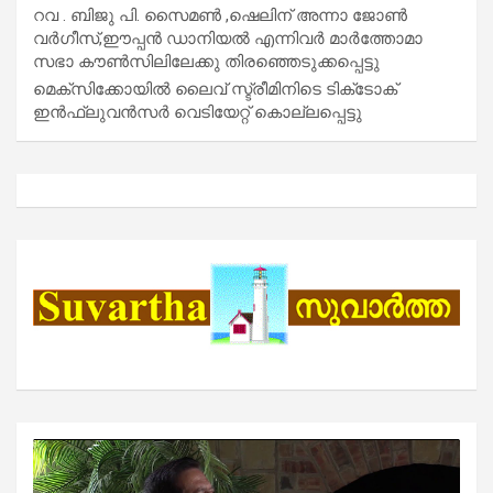
റവ . ബിജു പി. സൈമൺ ,ഷെലിന് അന്നാ ജോൺ
വർഗീസ്,ഈപ്പൻ ഡാനിയൽ എന്നിവർ മാർത്തോമാ
സഭാ കൗൺസിലിലേക്കു തിരഞ്ഞെടുക്കപ്പെട്ടു
മെക്സിക്കോയിൽ ലൈവ് സ്ട്രീമിനിടെ ടിക്‌ടോക്
ഇൻഫ്ലുവൻസർ വെടിയേറ്റ് കൊല്ലപ്പെട്ടു