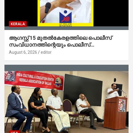
KERALA
ആഗസ്റ്റ് 15 മുതല്‍കേരളത്തിലെ പൊലീസ്
സംവിധാനത്തിന്റെയും പൊലീസ്
സ്റ്റേഷനുകളുടെയും മുഖഛായ മാറുകയാണ് :
August 6, 2026
editor
ആഭ്യന്തരമന്ത്രി ശ്രീ.രമേശ് ചെന്നിത്തല