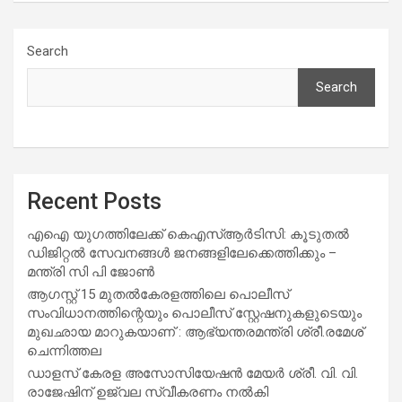
Search
Search
Recent Posts
എഐ യുഗത്തിലേക്ക് കെഎസ്ആർടിസി: കൂടുതൽ
ഡിജിറ്റൽ സേവനങ്ങൾ ജനങ്ങളിലേക്കെത്തിക്കും –
മന്ത്രി സി പി ജോൺ
ആഗസ്റ്റ് 15 മുതല്‍കേരളത്തിലെ പൊലീസ്
സംവിധാനത്തിന്റെയും പൊലീസ് സ്റ്റേഷനുകളുടെയും
മുഖഛായ മാറുകയാണ് : ആഭ്യന്തരമന്ത്രി ശ്രീ.രമേശ്
ചെന്നിത്തല
ഡാളസ് കേരള അസോസിയേഷൻ മേയർ ശ്രീ. വി. വി.
രാജേഷിന് ഉജ്വല സ്വീകരണം നൽകി