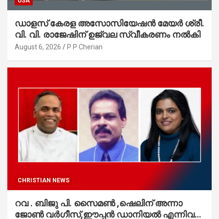
USA
ഡാളസ് കേരള അസോസിയേഷൻ മേയർ ശ്രീ.
വി. വി. രാജേഷിന് ഉജ്വല സ്വീകരണം നൽകി
August 6, 2026
P P Cherian
CHRISTIAN NEWS
റവ . ബിജു പി. സൈമൺ ,ഷെലിന് അന്നാ
ജോൺ വർഗീസ്,ഈപ്പൻ ഡാനിയൽ എന്നിവർ