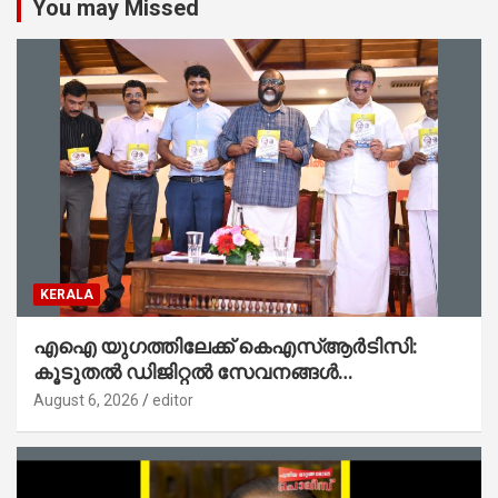
You may Missed
KERALA
എഐ യുഗത്തിലേക്ക് കെഎസ്ആർടിസി:
കൂടുതൽ ഡിജിറ്റൽ സേവനങ്ങൾ
ജനങ്ങളിലേക്കെത്തിക്കും – മന്ത്രി സി പി
August 6, 2026
editor
ജോൺ