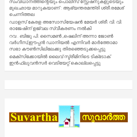
സംവിധാനത്തിന്റെയും പൊലീസ് സ്റ്റേഷനുകളുടെയും
മുഖഛായ മാറുകയാണ് : ആഭ്യന്തരമന്ത്രി ശ്രീ.രമേശ്
ചെന്നിത്തല
ഡാളസ് കേരള അസോസിയേഷൻ മേയർ ശ്രീ. വി. വി.
രാജേഷിന് ഉജ്വല സ്വീകരണം നൽകി
റവ . ബിജു പി. സൈമൺ ,ഷെലിന് അന്നാ ജോൺ
വർഗീസ്,ഈപ്പൻ ഡാനിയൽ എന്നിവർ മാർത്തോമാ
സഭാ കൗൺസിലിലേക്കു തിരഞ്ഞെടുക്കപ്പെട്ടു
മെക്സിക്കോയിൽ ലൈവ് സ്ട്രീമിനിടെ ടിക്‌ടോക്
ഇൻഫ്ലുവൻസർ വെടിയേറ്റ് കൊല്ലപ്പെട്ടു