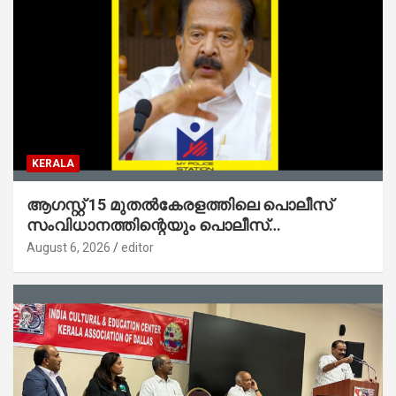
KERALA
ആഗസ്റ്റ് 15 മുതല്‍കേരളത്തിലെ പൊലീസ്
സംവിധാനത്തിന്റെയും പൊലീസ്
സ്റ്റേഷനുകളുടെയും മുഖഛായ മാറുകയാണ് :
August 6, 2026
editor
ആഭ്യന്തരമന്ത്രി ശ്രീ.രമേശ് ചെന്നിത്തല