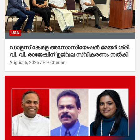
USA
ഡാളസ് കേരള അസോസിയേഷൻ മേയർ ശ്രീ.
വി. വി. രാജേഷിന് ഉജ്വല സ്വീകരണം നൽകി
August 6, 2026
P P Cherian