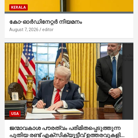
KERALA
കോ-ഓർഡിനേറ്റർ നിയമനം
August 7, 2026
editor
USA
ജന്മാവകാശ പൗരത്വം പരിമിതപ്പെടുത്തുന്ന
പുതിയ രണ്ട് എക്സിക്യൂട്ടീവ് ഉത്തരവുകളിൽ