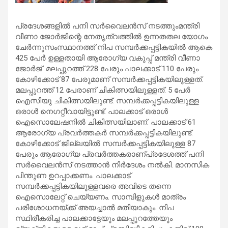
പ്രദേശങ്ങളിൽ പനി സർവൈലൻസ് നടത്തുംമന്ത്രി
വീണാ ജോർജിന്റെ നേതൃത്വത്തിൽ ഉന്നതതല യോഗം
ചേർന്നുസംസ്ഥാനത്ത് നിപ സമ്പർക്കപ്പട്ടികയിൽ ആകെ
425 പേർ ഉള്ളതായി ആരോഗ്യ വകുപ്പ് മന്ത്രി വീണാ
ജോർജ്. മലപ്പുറത്ത് 228 പേരും പാലക്കാട് 110 പേരും
കോഴിക്കോട് 87 പേരുമാണ് സമ്പർക്കപ്പട്ടികയിലുള്ളത്.
മലപ്പുറത്ത് 12 പേരാണ് ചികിത്സയിലുള്ളത്. 5 പേർ
ഐസിയു ചികിത്സയിലുണ്ട്. സമ്പർക്കപ്പട്ടികയിലുള്ള
ഒരാൾ നെഗറ്റീവായിട്ടുണ്ട്. പാലക്കാട് ഒരാൾ
ഐസൊലേഷനിൽ ചികിത്സയിലാണ്. പാലക്കാട് 61
ആരോഗ്യ പ്രവർത്തകർ സമ്പർക്കപ്പട്ടികയിലുണ്ട്.
കോഴിക്കോട് ജില്ലയിൽ സമ്പർക്കപ്പട്ടികയിലുള്ള 87
പേരും ആരോഗ്യ പ്രവർത്തകരാണ്പ്രദേശത്ത് പനി
സർവൈലൻസ് നടത്താൻ നിർദേശം നൽകി. മാനസിക
പിന്തുണ ഉറപ്പാക്കണം. പാലക്കാട്
സമ്പർക്കപ്പട്ടികയിലുള്ളവരെ അവിടെ തന്നെ
ഐസൊലേറ്റ് ചെയ്യണം. സാമ്പിളുകൾ മാത്രം
പരിശോധനയ്ക്ക് അയച്ചാൽ മതിയാകും. നിപ
സ്ഥിരീകരിച്ച പാലക്കാട്ടേയും മലപ്പുറത്തേയും