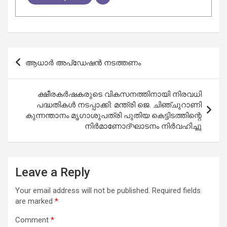
Post
ആധാർ അപ്ഡേഷൻ നടത്തണം
navigation
ക്ഷീരകർഷകരുടെ വികസനത്തിനായി നിരവധി
പദ്ധതികൾ നടപ്പാക്കി: മന്ത്രി ജെ. ചിഞ്ചുറാണി
കുന്നന്താനം മൃഗാശുപത്രി പുതിയ കെട്ടിടത്തിന്റെ
നിർമാണോദ്ഘാടനം നിർവഹിച്ചു
Leave a Reply
Your email address will not be published.
Required fields
are marked
*
Comment
*