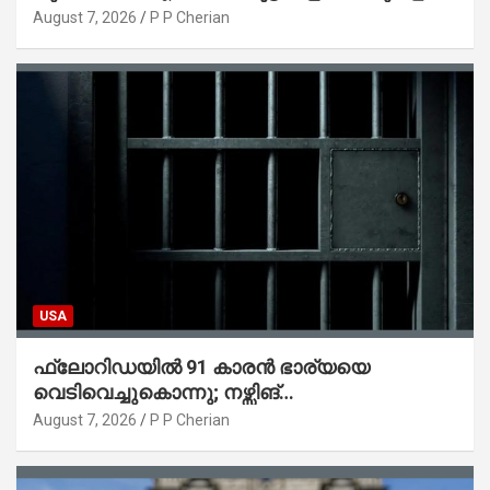
ട്രംപ് ഒപ്പുവെച്ചു
August 7, 2026
P P Cherian
USA
ഫ്ലോറിഡയിൽ 91 കാരൻ ഭാര്യയെ
വെടിവെച്ചുകൊന്നു; നഴ്സിങ്
ഹോമിലാക്കില്ലെന്ന് നൽകിയ വാഗ്ദാനം
August 7, 2026
P P Cherian
പാലിച്ചതായി മൊഴി