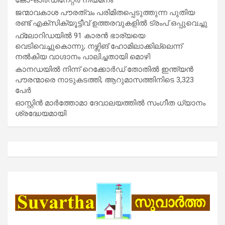
ജന്മാവകാശ പൗരത്വം പരിമിതപ്പെടുത്തുന്ന പുതിയ
രണ്ട് എക്സിക്യൂട്ടീവ് ഉത്തരവുകളിൽ ട്രംപ് ഒപ്പുവെച്ചു
ഫ്ലോറിഡയിൽ 91 കാരൻ ഭാര്യയെ
വെടിവെച്ചുകൊന്നു; നഴ്സിങ് ഹോമിലാക്കില്ലെന്ന്
നൽകിയ വാഗ്ദാനം പാലിച്ചതായി മൊഴി
കാനഡയിൽ നിന്ന് റെക്കോർഡ് തോതിൽ ഇന്ത്യൻ
പൗരന്മാരെ നാടുകടത്തി; ആറുമാസത്തിനിടെ 3,323
പേർ
ഓസ്റ്റിൻ മാർത്തോമാ ദേവാലയത്തിൽ സംഗീത ധ്യാനം
ശ്രദ്ധേയമായി