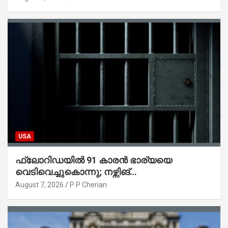
USA
ഫ്ലോറിഡയിൽ 91 കാരൻ ഭാര്യയെ
വെടിവെച്ചുകൊന്നു; നഴ്സിങ്
ഹോമിലാക്കില്ലെന്ന് നൽകിയ വാഗ്ദാനം
August 7, 2026
P P Cherian
പാലിച്ചതായി മൊഴി