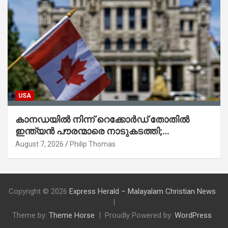
USA
കാനഡയിൽ നിന്ന് റെക്കോർഡ് തോതിൽ
ഇന്ത്യൻ പൗരന്മാരെ നാടുകടത്തി;
ആറുമാസത്തിനിടെ 3,323 പേർ
August 7, 2026
Philip Thomas
Copyright © 2026
Express Herald – Malayalam Christian News
Theme by:
Theme Horse
Proudly Powered by:
WordPress