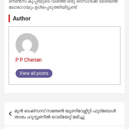
ഔൺസ് കുപ്പിയുടെ വശത്ത് ഒരു ഓസാർക്ക് ട്രെയിൽ
ലോഗോയും ഉൾപ്പെടുത്തിയിട്ടുണ്ട്.
Author
P P Cherian
View all posts
Post
മുൻ ടെക്സസ് സതേൺ യൂണിവേഴ്സിറ്റി ഫുട്ബോൾ
navigation
താരം ഹൂസ്റ്റണിൽ വെടിയേറ്റ് മരിച്ചു