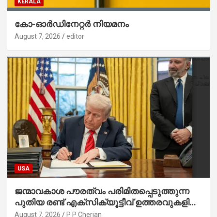
KERALA
കോ-ഓർഡിനേറ്റർ നിയമനം
August 7, 2026
editor
USA
ജന്മാവകാശ പൗരത്വം പരിമിതപ്പെടുത്തുന്ന
പുതിയ രണ്ട് എക്സിക്യൂട്ടീവ് ഉത്തരവുകളിൽ
ട്രംപ് ഒപ്പുവെച്ചു
August 7, 2026
P P Cherian