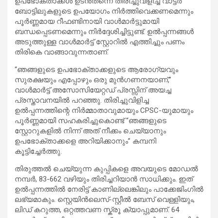
ഉപഭോക്താക്കൾ ഉടൻതന്നെ തിരിച്ചുവിളിച്ച വാട്ടർ
ബോട്ടിലുകളുടെ ഉപയോഗം നിർത്തിവെക്കണമെന്നും
പൂർണ്ണമായ റീഫണ്ടിനായി വാൾമാർട്ടുമായി
ബന്ധപ്പെടണമെന്നും നിർദ്ദേശിച്ചിട്ടുണ്ട്. ഉൽപ്പന്നങ്ങൾ
അടുത്തുള്ള വാൾമാർട്ട് സ്റ്റോറിൽ എത്തിച്ചും പണം
തിരികെ വാങ്ങാവുന്നതാണ്.
“ഞങ്ങളുടെ ഉപഭോക്താക്കളുടെ ആരോഗ്യവും
സുരക്ഷയും എപ്പോഴും ഒരു മുൻഗണനയാണ്,”
വാൾമാർട്ട് അസോസിയേറ്റഡ് പ്രസ്സിന് അയച്ച
പ്രസ്താവനയിൽ പറഞ്ഞു. തിരിച്ചുവിളിച്ച
ഉൽപ്പന്നത്തിന്റെ നിർമ്മാതാവുമായും CPSC-യുമായും
പൂർണ്ണമായി സഹകരിച്ചുകൊണ്ട് “ഞങ്ങളുടെ
സ്റ്റോറുകളിൽ നിന്ന് അത് നീക്കം ചെയ്യാനും
ഉപഭോക്താക്കളെ അറിയിക്കാനും” കമ്പനി
കൂട്ടിച്ചേർത്തു.
തിരുത്തൽ ചെയ്യുന്ന കുപ്പികളെ അവയുടെ മോഡൽ
നമ്പർ, 83-662 വഴിയും തിരിച്ചറിയാൻ സാധിക്കും. ഇത്
ഉൽപ്പന്നത്തിൽ നേരിട്ട് കാണില്ലെങ്കിലും പാക്കേജിംഗിൽ
ലഭ്യമാകും. സ്റ്റെയിൻലെസ്-സ്റ്റീൽ ബേസ് വെള്ളിയും,
ലിഡ് കറുത്ത, ഒറ്റത്തവണ സ്ക്രൂ ക്യാപ്പുമാണ്. 64