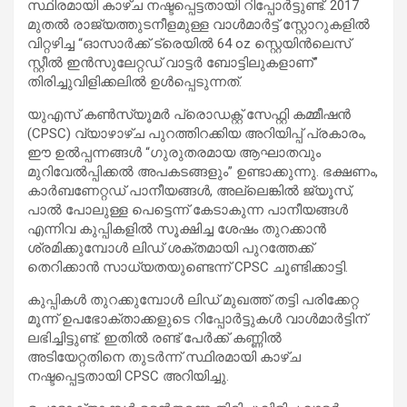
സ്ഥിരമായി കാഴ്ച നഷ്ടപ്പെട്ടതായി റിപ്പോർട്ടുണ്ട്. 2017
മുതൽ രാജ്യത്തുടനീളമുള്ള വാൾമാർട്ട് സ്റ്റോറുകളിൽ
വിറ്റഴിച്ച “ഓസാർക്ക് ട്രെയിൽ 64 oz സ്റ്റെയിൻലെസ്
സ്റ്റീൽ ഇൻസുലേറ്റഡ് വാട്ടർ ബോട്ടിലുകളാണ്”
തിരിച്ചുവിളിക്കലിൽ ഉൾപ്പെടുന്നത്.
യുഎസ് കൺസ്യൂമർ പ്രൊഡക്റ്റ് സേഫ്റ്റി കമ്മീഷൻ
(CPSC) വ്യാഴാഴ്ച പുറത്തിറക്കിയ അറിയിപ്പ് പ്രകാരം,
ഈ ഉൽപ്പന്നങ്ങൾ “ഗുരുതരമായ ആഘാതവും
മുറിവേൽപ്പിക്കൽ അപകടങ്ങളും” ഉണ്ടാക്കുന്നു. ഭക്ഷണം,
കാർബണേറ്റഡ് പാനീയങ്ങൾ, അല്ലെങ്കിൽ ജ്യൂസ്,
പാൽ പോലുള്ള പെട്ടെന്ന് കേടാകുന്ന പാനീയങ്ങൾ
എന്നിവ കുപ്പികളിൽ സൂക്ഷിച്ച ശേഷം തുറക്കാൻ
ശ്രമിക്കുമ്പോൾ ലിഡ് ശക്തമായി പുറത്തേക്ക്
തെറിക്കാൻ സാധ്യതയുണ്ടെന്ന് CPSC ചൂണ്ടിക്കാട്ടി.
കുപ്പികൾ തുറക്കുമ്പോൾ ലിഡ് മുഖത്ത് തട്ടി പരിക്കേറ്റ
മൂന്ന് ഉപഭോക്താക്കളുടെ റിപ്പോർട്ടുകൾ വാൾമാർട്ടിന്
ലഭിച്ചിട്ടുണ്ട്. ഇതിൽ രണ്ട് പേർക്ക് കണ്ണിൽ
അടിയേറ്റതിനെ തുടർന്ന് സ്ഥിരമായി കാഴ്ച
നഷ്ടപ്പെട്ടതായി CPSC അറിയിച്ചു.