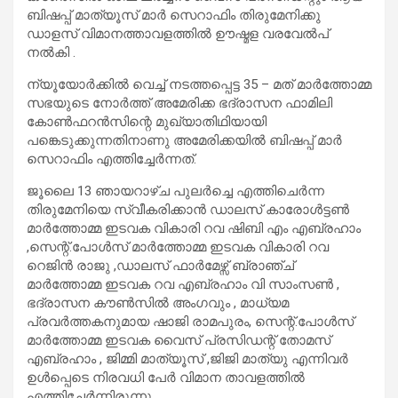
ബിഷപ്പ് മാത്യൂസ് മാർ സെറാഫിം തിരുമേനിക്കു
ഡാളസ് വിമാനത്താവളത്തിൽ ഊഷ്മള വരവേൽപ്
നൽകി .
ന്യൂയോർക്കിൽ വെച്ച് നടത്തപ്പെട്ട 35 – മത് മാർത്തോമ്മ
സഭയുടെ നോർത്ത് അമേരിക്ക ഭദ്രാസന ഫാമിലി
കോൺഫറൻസിന്റെ മുഖ്യാതിഥിയായി
പങ്കെടുക്കുന്നതിനാണു അമേരിക്കയിൽ ബിഷപ്പ് മാർ
സെറാഫിം എത്തിച്ചേർന്നത്.
ജൂലൈ 13 ഞായറാഴ്ച പുലർച്ചെ എത്തിചെർന്ന
തിരുമേനിയെ സ്വീകരിക്കാൻ ഡാലസ് കാരോൾട്ടൺ
മാർത്തോമ്മ ഇടവക വികാരി റവ ഷിബി എം എബ്രഹാം
,സെന്റ്.പോൾസ് മാർത്തോമ്മ ഇടവക വികാരി റവ
റെജിൻ രാജു ,ഡാലസ് ഫാർമേഴ്സ് ബ്രാഞ്ച്
മാർത്തോമ്മ ഇടവക റവ എബ്രഹാം വി സാംസൺ ,
ഭദ്രാസന കൗൺസിൽ അംഗവും , മാധ്യമ
പ്രവർത്തകനുമായ ഷാജി രാമപുരം, സെന്റ്.പോൾസ്
മാർത്തോമ്മ ഇടവക വൈസ് പ്രസിഡന്റ് തോമസ്
എബ്രഹാം , ജിമ്മി മാത്യൂസ് ,ജിജി മാത്യു എന്നിവർ
ഉൾപ്പെടെ നിരവധി പേർ വിമാന താവളത്തിൽ
എത്തിച്ചേർന്നിരുന്നു.