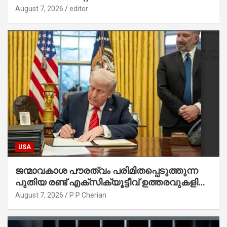
August 7, 2026
editor
USA
ജന്മാവകാശ പൗരത്വം പരിമിതപ്പെടുത്തുന്ന
പുതിയ രണ്ട് എക്സിക്യൂട്ടീവ് ഉത്തരവുകളിൽ
ട്രംപ് ഒപ്പുവെച്ചു
August 7, 2026
P P Cherian