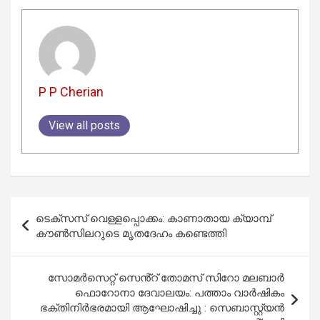
P P Cherian
View all posts
Post
ടെക്സസ് വെള്ളപ്പൊക്കം: കാണാതായ ക്യാമ്പ്
navigation
കൗൺസിലറുടെ മൃതദേഹം കണ്ടെത്തി
സോമർസെറ്റ് സെൻ്റ് തോമസ് സിറോ മലബാർ
ഫൊറോനാ ദേവാലയം: പത്താം വാർഷികം
ഭക്തിനിർഭരമായി ആഘോഷിച്ചു : സെബാസ്റ്റ്യൻ