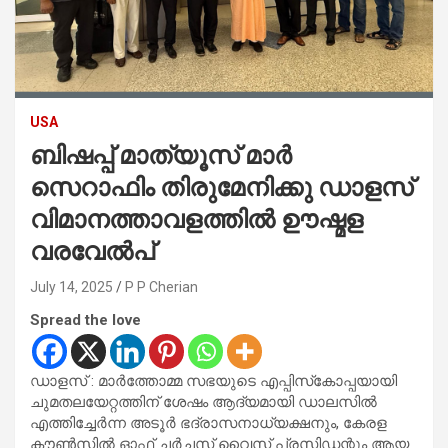
USA
ബിഷപ്പ് മാത്യൂസ് മാർ
സെറാഫിം തിരുമേനിക്കു ഡാളസ്
വിമാനത്താവളത്തിൽ ഊഷ്മള
വരവേൽപ്
July 14, 2025
P P Cherian
Spread the love
ഡാളസ് : മാർത്തോമ്മ സഭയുടെ എപ്പിസ്‌കോപ്പയായി
ചുമതലയേറ്റത്തിന് ശേഷം ആദ്യമായി ഡാലസിൽ
എത്തിച്ചേർന്ന അടൂർ ഭദ്രാസനാധ്യക്ഷനും, കേരള
കൗൺസിൽ ഓഫ് ചർച്ചസ് വൈസ് പ്രസിഡന്റും ആയ