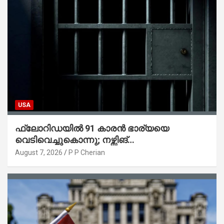
USA
ഫ്ലോറിഡയിൽ 91 കാരൻ ഭാര്യയെ
വെടിവെച്ചുകൊന്നു; നഴ്സിങ്
ഹോമിലാക്കില്ലെന്ന് നൽകിയ വാഗ്ദാനം
August 7, 2026
P P Cherian
പാലിച്ചതായി മൊഴി