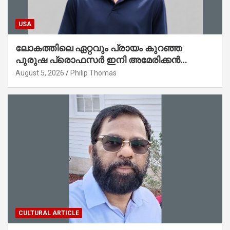
USA
ലോകത്തിലെ ഏറ്റവും പ്രായം കുറഞ്ഞ
പുരുഷ പ്രൊഫസർ ഇനി അമേരിക്കൻ
മലയാളി നേഥൻ തോമസ്
August 5, 2026
Philip Thomas
CULTURAL ARTICLE