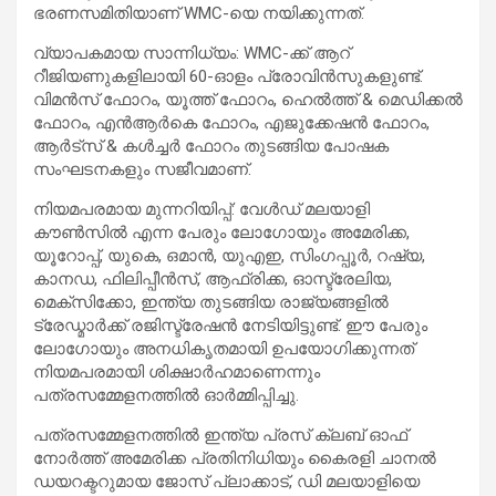
ഭരണസമിതിയാണ് WMC-യെ നയിക്കുന്നത്.
വ്യാപകമായ സാന്നിധ്യം: WMC-ക്ക് ആറ്
റീജിയണുകളിലായി 60-ഓളം പ്രോവിൻസുകളുണ്ട്.
വിമൻസ് ഫോറം, യൂത്ത് ഫോറം, ഹെൽത്ത് & മെഡിക്കൽ
ഫോറം, എൻആർകെ ഫോറം, എജുക്കേഷൻ ഫോറം,
ആർട്സ് & കൾച്ചർ ഫോറം തുടങ്ങിയ പോഷക
സംഘടനകളും സജീവമാണ്.
നിയമപരമായ മുന്നറിയിപ്പ്: വേൾഡ് മലയാളി
കൗൺസിൽ എന്ന പേരും ലോഗോയും അമേരിക്ക,
യൂറോപ്പ്, യുകെ, ഒമാൻ, യുഎഇ, സിംഗപ്പൂർ, റഷ്യ,
കാനഡ, ഫിലിപ്പീൻസ്, ആഫ്രിക്ക, ഓസ്ട്രേലിയ,
മെക്സിക്കോ, ഇന്ത്യ തുടങ്ങിയ രാജ്യങ്ങളിൽ
ട്രേഡ്മാർക്ക് രജിസ്ട്രേഷൻ നേടിയിട്ടുണ്ട്. ഈ പേരും
ലോഗോയും അനധികൃതമായി ഉപയോഗിക്കുന്നത്
നിയമപരമായി ശിക്ഷാർഹമാണെന്നും
പത്രസമ്മേളനത്തിൽ ഓർമ്മിപ്പിച്ചു.
പത്രസമ്മേളനത്തിൽ ഇന്ത്യ പ്രസ് ക്ലബ് ഓഫ്
നോർത്ത് അമേരിക്ക പ്രതിനിധിയും കൈരളി ചാനൽ
ഡയറക്ടറുമായ ജോസ് പ്ലാക്കാട്, ഡി മലയാളിയെ