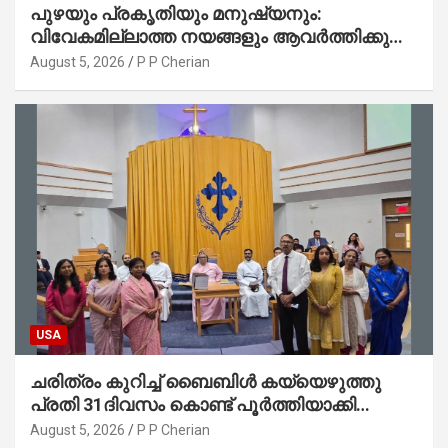
പുഴയും പ്രകൃതിയും മനുഷ്യനും:
വിവേകമില്ലാത്ത നയങ്ങളും ആവർത്തിക്കുന്ന
ദുരന്തങ്ങളും : റവ. ജെയിംസ് കെ.
August 5, 2026
P P Cherian
ജോൺ(ലബ്ബക്ക്, ടെക്സാസ്)
USA
ചരിത്രം കുറിച്ച് ബൈബിൾ കയ്യെഴുത്തു
പ്രതി 31ദിവസം കൊണ്ട് പൂർത്തിയാക്കി
മാർത്തോമ്മാ ചർച്ച് ഓഫ് ഡാളസ് ഫാർമേഴ്‌സ്
August 5, 2026
P P Cherian