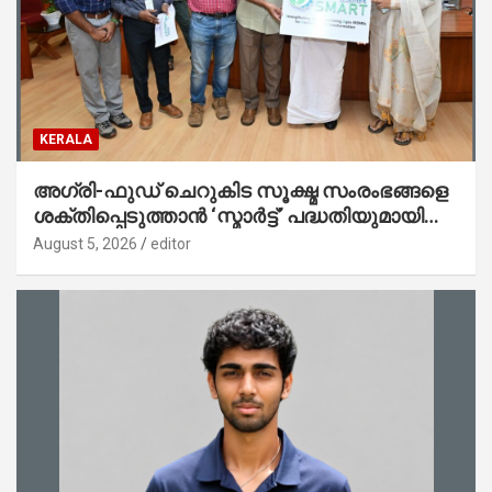
KERALA
അഗ്രി-ഫുഡ് ചെറുകിട സൂക്ഷ്മ സംരംഭങ്ങളെ
ശക്തിപ്പെടുത്താന്‍ ‘സ്മാര്‍ട്ട്’ പദ്ധതിയുമായി
കേര; ലോഗോ മുഖ്യമന്ത്രി പ്രകാശനം
August 5, 2026
editor
ചെയ്തു