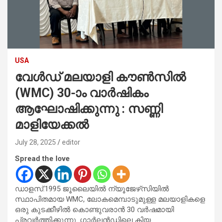
USA
വേൾഡ് മലയാളി കൗൺസിൽ
(WMC) 30-ാം വാർഷികം
ആഘോഷിക്കുന്നു : സണ്ണി
മാളിയേക്കൽ
July 28, 2025
editor
Spread the love
ഡാളസ്:1995 ജൂലൈയിൽ ന്യൂജേഴ്‌സിയിൽ
സ്ഥാപിതമായ WMC, ലോകമെമ്പാടുമുള്ള മലയാളികളെ
ഒരു കുടക്കീഴിൽ കൊണ്ടുവരാൻ 30 വർഷമായി
പ്രവർത്തിക്കുന്നു. ഗാർലൻഡിലെ കിയ