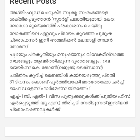
Recent Posts
അഗ്രി-ഫുഡ് ചെറുകിട സൂക്ഷ്മ സംരംഭങ്ങളെ
ശക്തിപ്പെടുത്താന്‍ ‘സ്മാര്‍ട്ട്’ പദ്ധതിയുമായി കേര;
ലോഗോ മുഖ്യമന്ത്രി പ്രകാശനം ചെയ്തു
ലോകത്തിലെ ഏറ്റവും പ്രായം കുറഞ്ഞ പുരുഷ
പ്രൊഫസർ ഇനി അമേരിക്കൻ മലയാളി നേഥൻ
തോമസ്
പുഴയും പ്രകൃതിയും മനുഷ്യനും: വിവേകമില്ലാത്ത
നയങ്ങളും ആവർത്തിക്കുന്ന ദുരന്തങ്ങളും : റവ.
ജെയിംസ് കെ. ജോൺ(ലബ്ബക്ക്, ടെക്സാസ്)
ചരിത്രം കുറിച്ച് ബൈബിൾ കയ്യെഴുത്തു പ്രതി
31ദിവസം കൊണ്ട് പൂർത്തിയാക്കി മാർത്തോമ്മാ ചർച്ച്
ഓഫ് ഡാളസ് ഫാർമേഴ്‌സ് ബ്രാഞ്ച്
എച്ച്-1ബി, എൽ-1 വിസ പുതുക്കലുകൾക്ക് പുതിയ ഫീസ്
ഏർപ്പെടുത്തി യു.എസ്; തിരിച്ചടി നേരിടുന്നത് ഇന്ത്യൻ
പ്രൊഫഷണലുകൾക്ക്