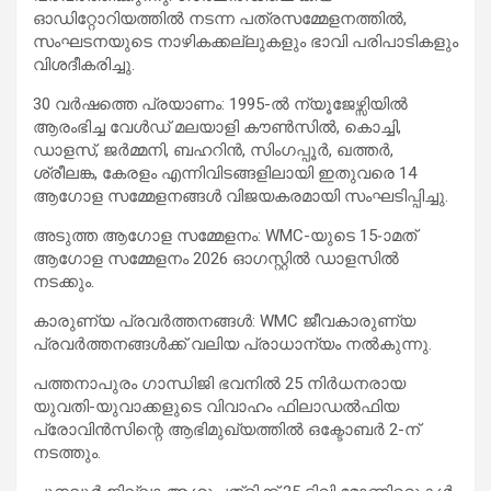
ഓഡിറ്റോറിയത്തിൽ നടന്ന പത്രസമ്മേളനത്തിൽ,
സംഘടനയുടെ നാഴികക്കല്ലുകളും ഭാവി പരിപാടികളും
വിശദീകരിച്ചു.
30 വർഷത്തെ പ്രയാണം: 1995-ൽ ന്യൂജേഴ്സിയിൽ
ആരംഭിച്ച വേൾഡ് മലയാളി കൗൺസിൽ, കൊച്ചി,
ഡാളസ്, ജർമ്മനി, ബഹറിൻ, സിംഗപ്പൂർ, ഖത്തർ,
ശ്രീലങ്ക, കേരളം എന്നിവിടങ്ങളിലായി ഇതുവരെ 14
ആഗോള സമ്മേളനങ്ങൾ വിജയകരമായി സംഘടിപ്പിച്ചു.
അടുത്ത ആഗോള സമ്മേളനം: WMC-യുടെ 15-ാമത്
ആഗോള സമ്മേളനം 2026 ഓഗസ്റ്റിൽ ഡാളസിൽ
നടക്കും.
കാരുണ്യ പ്രവർത്തനങ്ങൾ: WMC ജീവകാരുണ്യ
പ്രവർത്തനങ്ങൾക്ക് വലിയ പ്രാധാന്യം നൽകുന്നു.
പത്തനാപുരം ഗാന്ധിജി ഭവനിൽ 25 നിർധനരായ
യുവതി-യുവാക്കളുടെ വിവാഹം ഫിലാഡൽഫിയ
പ്രോവിൻസിന്റെ ആഭിമുഖ്യത്തിൽ ഒക്ടോബർ 2-ന്
നടത്തും.