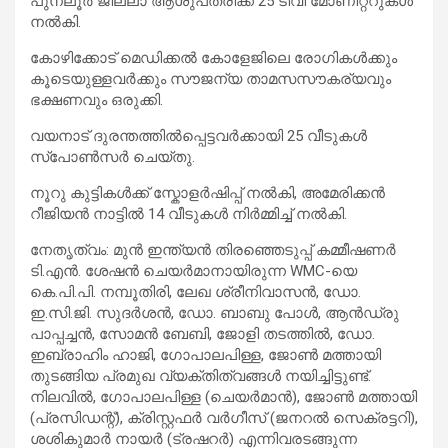
പുനലൂർ ജില്ലാ ആശുപത്രിക്ക് 25 ടിവി മോണിറ്ററുകൾ
നൽകി.
കോഴിക്കോട് മെഡിക്കൽ കോളേജിലെ രോഗികൾക്കും
കൂടെയുള്ളവർക്കും സൗജന്യ താമസസൗകര്യവും
ഭക്ഷണവും ഒരുക്കി.
വയനാട് ദുരന്തത്തിൽപ്പെട്ടവർക്കായി 25 വീടുകൾ
സ്പോൺസർ ചെയ്തു.
നൂറു കുട്ടികൾക്ക് സ്കോളർഷിപ്പ് നൽകി, അമേരിക്കൻ
റീജിയൻ നാട്ടിൽ 14 വീടുകൾ നിർമ്മിച്ച് നൽകി.
നേതൃത്വം: മുൻ ഇന്ത്യൻ തിരഞ്ഞെടുപ്പ് കമ്മീഷണർ
ടി.എൻ. ശേഷൻ ചെയർമാനായിരുന്ന WMC-യെ
കെ.പി.പി. നമ്പൂതിരി, ലേഖ ശ്രീനിവാസൻ, ഡോ.
ഇ.സി.ജി. സുദർശൻ, ഡോ. ബാബു പോൾ, ആൻഡ്രു
പാപ്പച്ചൻ, സോമൻ ബേബി, ജോളി തടത്തിൽ, ഡോ.
ഇബ്രാഹിം ഹാജി, ഗോപാലപിള്ള, ജോൺ മത്തായി
തുടങ്ങിയ പ്രമുഖ വ്യക്തിത്വങ്ങൾ നയിച്ചിട്ടുണ്ട്.
നിലവിൽ, ഗോപാലപിള്ള (ചെയർമാൻ), ജോൺ മത്തായി
(പ്രസിഡന്റ്), ക്രിസ്റ്റഫർ വർഗീസ് (ജനറൽ സെക്രട്ടറി),
ശശികുമാർ നായർ (ട്രഷറർ) എന്നിവരടങ്ങുന്ന