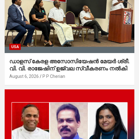
USA
ഡാളസ് കേരള അസോസിയേഷൻ മേയർ ശ്രീ.
വി. വി. രാജേഷിന് ഉജ്വല സ്വീകരണം നൽകി
August 6, 2026
P P Cherian