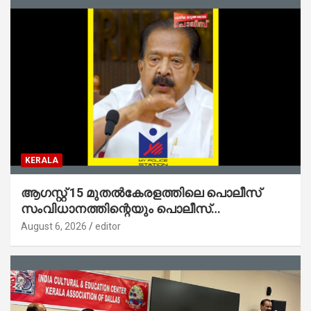
KERALA
ആഗസ്റ്റ് 15 മുതല്‍കേരളത്തിലെ പൊലീസ്
സംവിധാനത്തിന്റെയും പൊലീസ്
സ്റ്റേഷനുകളുടെയും മുഖഛായ മാറുകയാണ് :
August 6, 2026
editor
ആഭ്യന്തരമന്ത്രി ശ്രീ.രമേശ് ചെന്നിത്തല