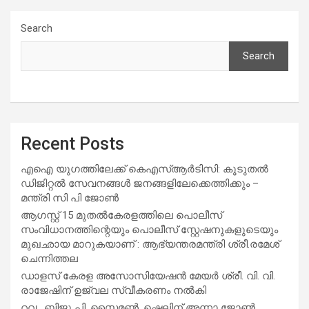
Search
Search
Recent Posts
എഐ യുഗത്തിലേക്ക് കെഎസ്ആർടിസി: കൂടുതൽ
ഡിജിറ്റൽ സേവനങ്ങൾ ജനങ്ങളിലേക്കെത്തിക്കും –
മന്ത്രി സി പി ജോൺ
ആഗസ്റ്റ് 15 മുതല്‍കേരളത്തിലെ പൊലീസ്
സംവിധാനത്തിന്റെയും പൊലീസ് സ്റ്റേഷനുകളുടെയും
മുഖഛായ മാറുകയാണ് : ആഭ്യന്തരമന്ത്രി ശ്രീ.രമേശ്
ചെന്നിത്തല
ഡാളസ് കേരള അസോസിയേഷൻ മേയർ ശ്രീ. വി. വി.
രാജേഷിന് ഉജ്വല സ്വീകരണം നൽകി
റവ . ബിജു പി. സൈമൺ ,ഷെലിന് അന്നാ ജോൺ