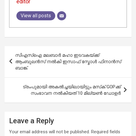
editor
View all posts
Post
സിഎസ്ഐ മലബാർ മഹാ ഇടവകയ്ക്ക്
navigation
ആംബുലൻസ് നൽകി ഇസാഫ് സ്മോൾ ഫിനാൻസ്
ബാങ്ക്
ട്രംപുമായി അകൽച്ചയിലായിട്ടും മസ്‌ക് GOPക്ക്
സംഭാവന നൽകിയത് 10 മില്യൺ ഡോളർ
Leave a Reply
Your email address will not be published.
Required fields