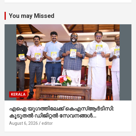
You may Missed
KERALA
എഐ യുഗത്തിലേക്ക് കെഎസ്ആർടിസി:
കൂടുതൽ ഡിജിറ്റൽ സേവനങ്ങൾ
ജനങ്ങളിലേക്കെത്തിക്കും – മന്ത്രി സി പി
August 6, 2026
editor
ജോൺ