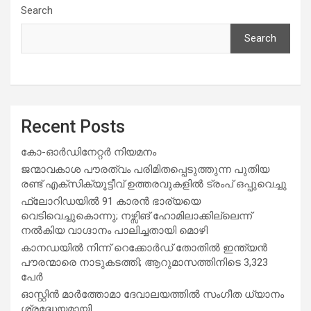
Search
Search
Recent Posts
കോ-ഓർഡിനേറ്റർ നിയമനം
ജന്മാവകാശ പൗരത്വം പരിമിതപ്പെടുത്തുന്ന പുതിയ
രണ്ട് എക്സിക്യൂട്ടീവ് ഉത്തരവുകളിൽ ട്രംപ് ഒപ്പുവെച്ചു
ഫ്ലോറിഡയിൽ 91 കാരൻ ഭാര്യയെ
വെടിവെച്ചുകൊന്നു; നഴ്സിങ് ഹോമിലാക്കില്ലെന്ന്
നൽകിയ വാഗ്ദാനം പാലിച്ചതായി മൊഴി
കാനഡയിൽ നിന്ന് റെക്കോർഡ് തോതിൽ ഇന്ത്യൻ
പൗരന്മാരെ നാടുകടത്തി; ആറുമാസത്തിനിടെ 3,323
പേർ
ഓസ്റ്റിൻ മാർത്തോമാ ദേവാലയത്തിൽ സംഗീത ധ്യാനം
ശ്രദ്ധേയമായി