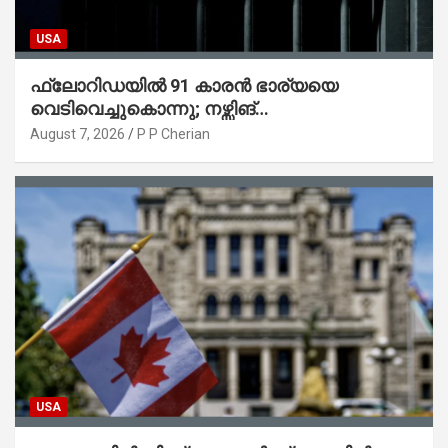
USA
ഫ്ലോറിഡയിൽ 91 കാരൻ ഭാര്യയെ
വെടിവെച്ചുകൊന്നു; നഴ്സിങ്
ഹോമിലാക്കില്ലെന്ന് നൽകിയ വാഗ്ദാനം
August 7, 2026
P P Cherian
പാലിച്ചതായി മൊഴി
USA