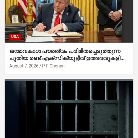
USA
ജന്മാവകാശ പൗരത്വം പരിമിതപ്പെടുത്തുന്ന
പുതിയ രണ്ട് എക്സിക്യൂട്ടീവ് ഉത്തരവുകളിൽ
ട്രംപ് ഒപ്പുവെച്ചു
August 7, 2026
P P Cherian