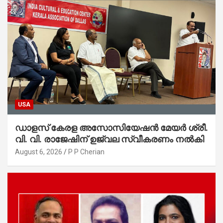
USA
ഡാളസ് കേരള അസോസിയേഷൻ മേയർ ശ്രീ.
വി. വി. രാജേഷിന് ഉജ്വല സ്വീകരണം നൽകി
August 6, 2026
P P Cherian