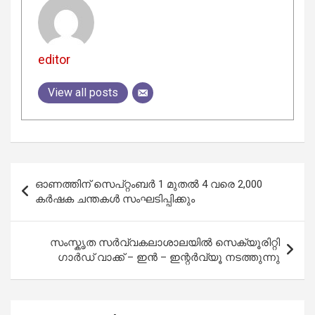
editor
View all posts
Post
ഓണത്തിന് സെപ്റ്റംബർ 1 മുതൽ 4 വരെ 2,000
navigation
കർഷക ചന്തകൾ സംഘടിപ്പിക്കും
സംസ്കൃത സർവ്വകലാശാലയിൽ സെക്യൂരിറ്റി
ഗാർഡ് വാക്ക് – ഇൻ – ഇന്റർവ്യൂ നടത്തുന്നു