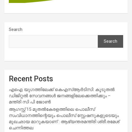
Search
Search
Recent Posts
എഐ യുഗത്തിലേക്ക് കെഎസ്ആർടിസി: കൂടുതൽ
ഡിജിറ്റൽ സേവനങ്ങൾ ജനങ്ങളിലേക്കെത്തിക്കും –
മന്ത്രി സി പി ജോൺ
ആഗസ്റ്റ് 15 മുതല്‍കേരളത്തിലെ പൊലീസ്
സംവിധാനത്തിന്റെയും പൊലീസ് സ്റ്റേഷനുകളുടെയും
മുഖഛായ മാറുകയാണ് : ആഭ്യന്തരമന്ത്രി ശ്രീ.രമേശ്
ചെന്നിത്തല