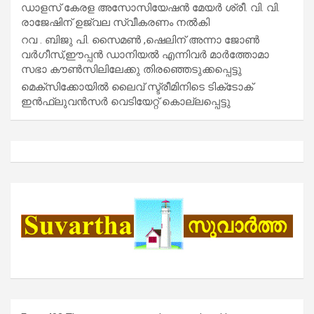
ഡാളസ് കേരള അസോസിയേഷൻ മേയർ ശ്രീ. വി. വി.
രാജേഷിന് ഉജ്വല സ്വീകരണം നൽകി
റവ . ബിജു പി. സൈമൺ ,ഷെലിന് അന്നാ ജോൺ
വർഗീസ്,ഈപ്പൻ ഡാനിയൽ എന്നിവർ മാർത്തോമാ
സഭാ കൗൺസിലിലേക്കു തിരഞ്ഞെടുക്കപ്പെട്ടു
മെക്സിക്കോയിൽ ലൈവ് സ്ട്രീമിനിടെ ടിക്‌ടോക്
ഇൻഫ്ലുവൻസർ വെടിയേറ്റ് കൊല്ലപ്പെട്ടു