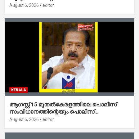
ജനങ്ങളിലേക്കെത്തിക്കും – മന്ത്രി സി പി
August 6, 2026
editor
ജോൺ
KERALA
ആഗസ്റ്റ് 15 മുതല്‍കേരളത്തിലെ പൊലീസ്
സംവിധാനത്തിന്റെയും പൊലീസ്
സ്റ്റേഷനുകളുടെയും മുഖഛായ മാറുകയാണ് :
August 6, 2026
editor
ആഭ്യന്തരമന്ത്രി ശ്രീ.രമേശ് ചെന്നിത്തല