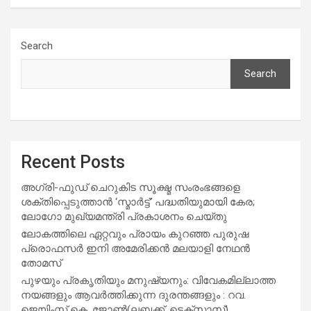
Search
Search
Recent Posts
അഗ്രി-ഫുഡ് ചെറുകിട സൂക്ഷ്മ സംരംഭങ്ങളെ
ശക്തിപ്പെടുത്താന്‍ ‘സ്മാര്‍ട്ട്’ പദ്ധതിയുമായി കേര;
ലോഗോ മുഖ്യമന്ത്രി പ്രകാശനം ചെയ്തു
ലോകത്തിലെ ഏറ്റവും പ്രായം കുറഞ്ഞ പുരുഷ
പ്രൊഫസർ ഇനി അമേരിക്കൻ മലയാളി നേഥൻ
തോമസ്
പുഴയും പ്രകൃതിയും മനുഷ്യനും: വിവേകമില്ലാത്ത
നയങ്ങളും ആവർത്തിക്കുന്ന ദുരന്തങ്ങളും : റവ.
ജെയിംസ് കെ. ജോൺ(ലബ്ബക്ക്, ടെക്സാസ്)