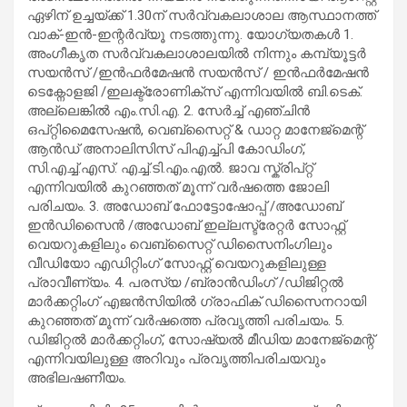
ഏഴിന് ഉച്ചയ്ക്ക് 1.30ന് സർവ്വകലാശാല ആസ്ഥാനത്ത്
വാക്-ഇൻ-ഇന്റർവ്യൂ നടത്തുന്നു. യോഗ്യതകൾ 1.
അംഗീകൃത സർവ്വകലാശാലയിൽ നിന്നും കമ്പ്യൂട്ടർ
സയൻസ് /ഇൻഫർമേഷൻ സയൻസ് / ഇൻഫർമേഷൻ
ടെക്നോളജി /ഇലക്ട്രോണിക്സ് എന്നിവയിൽ ബി.ടെക്.
അല്ലെങ്കിൽ എം.സി.എ. 2. സേർച്ച് എഞ്ചിൻ
ഒപ്റ്റിമൈസേഷൻ, വെബ്സൈറ്റ് & ഡാറ്റ മാനേജ്മെന്റ്
ആൻഡ് അനാലിസിസ് പിഎച്ച്പി കോഡിംഗ്,
സി.എച്ച്.എസ്. എച്ച്.ടി.എം.എൽ. ജാവ സ്ക്രിപ്റ്റ്
എന്നിവയിൽ കുറഞ്ഞത് മൂന്ന് വർഷത്തെ ജോലി
പരിചയം. 3. അഡോബ് ഫോട്ടോഷോപ്പ് /അഡോബ്
ഇൻഡിസൈൻ /അഡോബ് ഇല്ലസ്ട്രേറ്റർ സോഫ്റ്റ്
വെയറുകളിലും വെബ്സൈറ്റ് ഡിസൈനിംഗിലും
വീഡിയോ എഡിറ്റിംഗ് സോഫ്റ്റ് വെയറുകളിലുള്ള
പ്രാവീണ്യം. 4. പരസ്യ /ബ്രാൻഡിംഗ് /ഡിജിറ്റൽ
മാർക്കറ്റിംഗ് എജൻസിയിൽ ഗ്രാഫിക് ഡിസൈനറായി
കുറഞ്ഞത് മൂന്ന് വർഷത്തെ പ്രവൃത്തി പരിചയം. 5.
ഡിജിറ്റൽ മാർക്കറ്റിംഗ്, സോഷ്യൽ മീഡിയ മാനേജ്മെന്റ്
എന്നിവയിലുള്ള അറിവും പ്രവൃത്തിപരിചയവും
അഭിലഷണീയം.