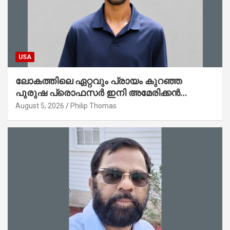
USA
ലോകത്തിലെ ഏറ്റവും പ്രായം കുറഞ്ഞ
പുരുഷ പ്രൊഫസർ ഇനി അമേരിക്കൻ
മലയാളി നേഥൻ തോമസ്
August 5, 2026
Philip Thomas