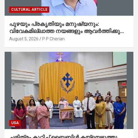
CULTURAL ARTICLE
പുഴയും പ്രകൃതിയും മനുഷ്യനും:
വിവേകമില്ലാത്ത നയങ്ങളും ആവർത്തിക്കുന്ന
ദുരന്തങ്ങളും : റവ. ജെയിംസ് കെ.
August 5, 2026
P P Cherian
ജോൺ(ലബ്ബക്ക്, ടെക്സാസ്)
USA
ചരിത്രം കുറിച്ച് ബൈബിൾ കയ്യെഴുത്തു