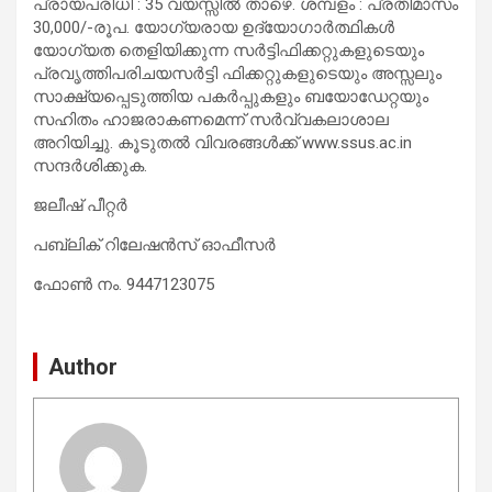
പ്രായപരിധി : 35 വയസ്സിൽ താഴെ. ശമ്പളം : പ്രതിമാസം
30,000/-രൂപ. യോഗ്യരായ ഉദ്യോഗാർത്ഥികൾ
യോഗ്യത തെളിയിക്കുന്ന സർട്ടിഫിക്കറ്റുകളുടെയും
പ്രവൃത്തിപരിചയസർട്ടി ഫിക്കറ്റുകളുടെയും അസ്സലും
സാക്ഷ്യപ്പെടുത്തിയ പകർപ്പുകളും ബയോഡേറ്റയും
സഹിതം ഹാജരാകണമെന്ന് സർവ്വകലാശാല
അറിയിച്ചു. കൂടുതൽ വിവരങ്ങൾക്ക് www.ssus.ac.in
സന്ദർശിക്കുക.
ജലീഷ് പീറ്റര്‍
പബ്ലിക് റിലേഷൻസ് ഓഫീസർ
ഫോണ്‍ നം. 9447123075
Author