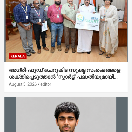
KERALA
അഗ്രി-ഫുഡ് ചെറുകിട സൂക്ഷ്മ സംരംഭങ്ങളെ
ശക്തിപ്പെടുത്താന്‍ ‘സ്മാര്‍ട്ട്’ പദ്ധതിയുമായി
കേര; ലോഗോ മുഖ്യമന്ത്രി പ്രകാശനം
August 5, 2026
editor
ചെയ്തു