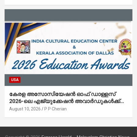
USA
കേരള അസോസിയേഷൻ ഓഫ് ഡാള്ളസ്
2026-ലെ എജ്യുക്കേഷൻ അവാർഡുകൾക്ക്
അപേക്ഷ ക്ഷണിച്ചു
August 10, 2026
P P Cherian