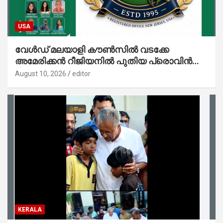
USA
വേൾഡ് മലയാളി കൗൺസിൽ വടക്കേ
അമേരിക്കൻ റീജിയനിൽ പുതിയ പ്രൊവിൻസ്;
ഗ്രേറ്റർ ഷാർലറ്റ് പ്രൊവിൻസിന് തുടക്കം
August 10, 2026
editor
KERALA