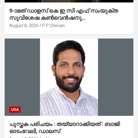
9-ാമത് ഡാളസ് കെ ഇ സി എഫ് സംയുക്ത
സുവിശേഷ കൺവെൻഷനു
പ്രാർത്ഥനാനിർഭരമായ തുടക്കം
August 8, 2026
P P Cherian
USA
പുസ്തക പരിചയം : തയ്യാറാക്കിയത് : ബാജി
ഓടംവേലി, ഡാലസ്