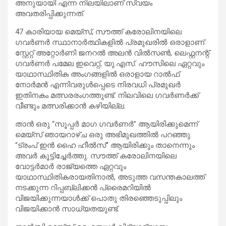
അനുയായി എന്ന നിലയിലാണ് സ്വയം
അവതരിപ്പിക്കുന്നത്.
47 കാരിയായ മെയ്‌സ്, സൗത്ത് കരോലിനയിലെ
ഗവർണർ സ്ഥാനാർത്ഥികളിൽ പ്രമുഖരിൽ ഒരാളാണ്.
സ്റ്റേറ്റ് അറ്റോർണി ജനറൽ അലൻ വിൽസൺ, ലെഫ്റ്റനന്റ്
ഗവർണർ പമേല ഇവെറ്റ്, യു.എസ്. ഹൗസിലെ ഏറ്റവും
യാഥാസ്ഥിതിക അംഗങ്ങളിൽ ഒരാളായ റാൽഫ്
നോർമൻ എന്നിവരുൾപ്പെടെ നിരവധി പ്രമുഖർ
ഇതിനകം മത്സരരംഗത്തുണ്ട്. നിലവിലെ ഗവർണർക്ക്
വീണ്ടും മത്സരിക്കാൻ കഴിയില്ല.
താൻ ഒരു “സൂപ്പർ മാഗ ഗവർണർ” ആയിരിക്കുമെന്ന്
മെയ്‌സ് ഞായറാഴ്ച ഒരു അഭിമുഖത്തിൽ പറഞ്ഞു.
“ട്രംപ് ഇൻ ഹൈ ഹീൽസ്” ആയിരിക്കും താനെന്നും
അവർ കൂട്ടിച്ചേർത്തു. സൗത്ത് കരോലിനയിലെ
വോട്ടർമാർ രാജ്യത്തെ ഏറ്റവും
യാഥാസ്ഥിതികരായതിനാൽ, അടുത്ത വസന്തകാലത്ത്
നടക്കുന്ന റിപ്പബ്ലിക്കൻ പ്രൈമറിയിൽ
വിജയിക്കുന്നയാൾക്ക് പൊതു തിരഞ്ഞെടുപ്പിലും
വിജയിക്കാൻ സാധ്യതയുണ്ട്.