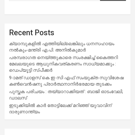
Recent Posts
ക്യാമ്പുകളിൽ എത്തിയില്ലെങ്കിലും ധനസഹായം
നൽകും-മന്ത്രി എ.പി. അനിൽകുമാർ
പരമ്പരാഗത നെയ്ത്തുകാരെ സംരക്ഷിച്ച് കൈത്തറി
മേഖലയുടെ ആധുനികവത്കരണം സാധ്യമാക്കും :
ഡെപ്യൂട്ടി സ്പീക്കർ
9-ാമത് ഡാളസ് കെ ഇ സി എഫ് സംയുക്ത സുവിശേഷ
കൺവെൻഷനു പ്രാർത്ഥനാനിർഭരമായ തുടക്കം
പുസ്തക പരിചയം : തയ്യാറാക്കിയത് : ബാജി ഓടംവേലി,
ഡാലസ്
ഇടുക്കിയിൽ കാർ തോട്ടിലേക്ക് മറിഞ്ഞ് യുവാവിന്
ദാരുണാന്ത്യം