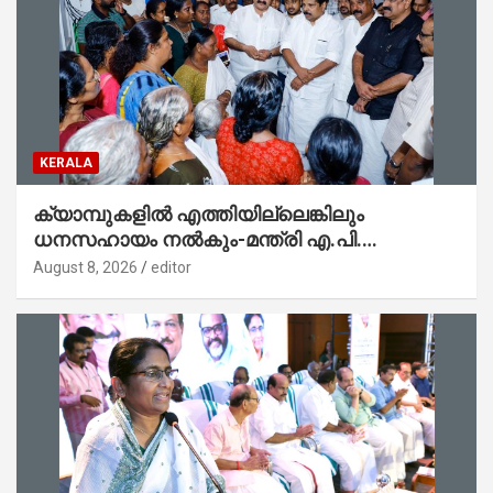
KERALA
ക്യാമ്പുകളിൽ എത്തിയില്ലെങ്കിലും
ധനസഹായം നൽകും-മന്ത്രി എ.പി.
അനിൽകുമാർ
August 8, 2026
editor