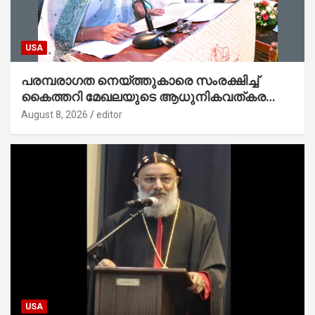
USA
പരമ്പരാഗത നെയ്ത്തുകാരെ സംരക്ഷിച്ച്
കൈത്തറി മേഖലയുടെ ആധുനികവത്കരണം
സാധ്യമാക്കും : ഡെപ്യൂട്ടി സ്പീക്കർ
August 8, 2026
editor
USA