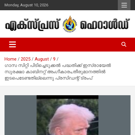
Skip
Monday, August 10, 2026
to
content
Malayalam Christian News
Express Herald – Malayalam
Christian News
Home
2025
August
9
ഗാസ സിറ്റി പിടിച്ചെടുക്കൽ പദ്ധതിക്ക് ഇസ്രായേൽ
സുരക്ഷാ കാബിനറ്റ് അംഗീകാരം,തീരുമാനത്തിൽ
ഇടപെടേണ്ടതില്ലെന്നു പ്രസിഡന്റ് ട്രംപ്