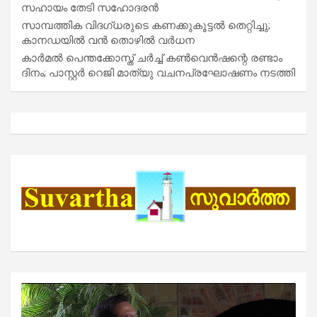
സഹായം തേടി സഹോദരൻ
സാമ്പത്തിക വിദഗ്ധരുടെ കണക്കുകൂട്ടൽ തെറ്റിച്ചു;
കാനഡയിൽ വൻ തൊഴിൽ വർധന
കാർമൽ പെന്തക്കോസ്ത് ചർച്ച് കൺവെൻഷന്റെ രണ്ടാം
ദിനം; പാസ്റ്റർ റെജി മാത്യു വചനപ്രഘോഷണം നടത്തി