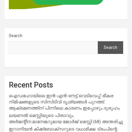
Search
Search
Recent Posts
ഐഡഹോയിലെ ഇൻ-എൻ-ഔട്ട് വെടിവെപ്പ്: ഭീകര
നിമിഷങ്ങളുടെ സിസിടിവി ദൃശ്യങ്ങൾ പുറത്ത്;
ആക്രമണത്തിന് പിന്നിലെ കാരണം ഇപ്പോഴും ദുരൂഹം
ലയണൽ മെസ്സിയുടെ പിതാവും
അർജന്റീന:മാനേജറുമായ ജോർജ് മെസ്സി (68) അന്തരിച്ചു
ഇറാനിയൻ കിക്ക്ബോക്സറുടെ വധശിക്ഷ: ട്രംപിന്റെ