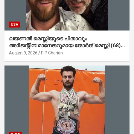
USA
ലയണൽ മെസ്സിയുടെ പിതാവും
അർജന്റീന:മാനേജറുമായ ജോർജ് മെസ്സി (68)
അന്തരിച്ചു
August 9, 2026
P P Cherian