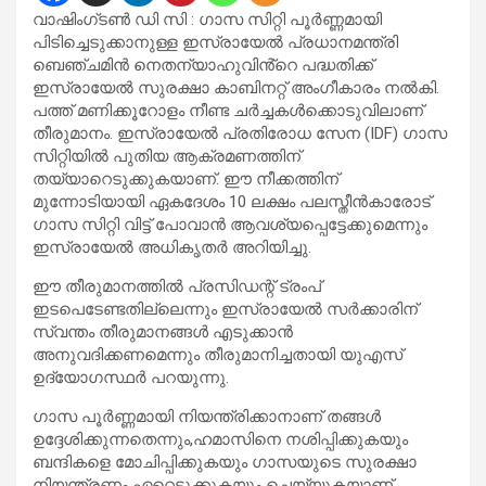
വാഷിംഗ്‌ടൺ ഡി സി : ഗാസ സിറ്റി പൂർണ്ണമായി
പിടിച്ചെടുക്കാനുള്ള ഇസ്രായേൽ പ്രധാനമന്ത്രി
ബെഞ്ചമിൻ നെതന്യാഹുവിൻ്റെ പദ്ധതിക്ക്
ഇസ്രായേൽ സുരക്ഷാ കാബിനറ്റ് അംഗീകാരം നൽകി.
പത്ത് മണിക്കൂറോളം നീണ്ട ചർച്ചകൾക്കൊടുവിലാണ്
തീരുമാനം. ഇസ്രായേൽ പ്രതിരോധ സേന (IDF) ഗാസ
സിറ്റിയിൽ പുതിയ ആക്രമണത്തിന്
തയ്യാറെടുക്കുകയാണ്. ഈ നീക്കത്തിന്
മുന്നോടിയായി ഏകദേശം 10 ലക്ഷം പലസ്തീൻകാരോട്
ഗാസ സിറ്റി വിട്ട് പോവാൻ ആവശ്യപ്പെട്ടേക്കുമെന്നും
ഇസ്രായേൽ അധികൃതർ അറിയിച്ചു.
ഈ തീരുമാനത്തിൽ പ്രസിഡന്റ് ട്രംപ്
ഇടപെടേണ്ടതില്ലെന്നും ഇസ്രായേൽ സർക്കാരിന്
സ്വന്തം തീരുമാനങ്ങൾ എടുക്കാൻ
അനുവദിക്കണമെന്നും തീരുമാനിച്ചതായി യുഎസ്
ഉദ്യോഗസ്ഥർ പറയുന്നു.
ഗാസ പൂർണ്ണമായി നിയന്ത്രിക്കാനാണ് തങ്ങൾ
ഉദ്ദേശിക്കുന്നതെന്നും,ഹമാസിനെ നശിപ്പിക്കുകയും
ബന്ദികളെ മോചിപ്പിക്കുകയും ഗാസയുടെ സുരക്ഷാ
നിയന്ത്രണം ഏറ്റെടുക്കുകയും ചെയ്യുകയാണ്