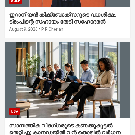
GULF
ഇറാനിയൻ കിക്ക്ബോക്സറുടെ വധശിക്ഷ:
ട്രംപിന്റെ സഹായം തേടി സഹോദരൻ
August 9, 2026
P P Cherian
USA
സാമ്പത്തിക വിദഗ്ധരുടെ കണക്കുകൂട്ടൽ
തെറ്റിച്ചു; കാനഡയിൽ വൻ തൊഴിൽ വർധന