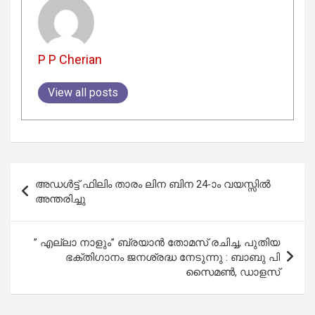
P P Cherian
View all posts
Post
അഡൾട്ട് ഫിലിം താരം ലിന ബിന 24-ാം വയസ്സിൽ
navigation
അന്തരിച്ചു
” എല്ലാ നാളും” ബ്രയാൻ തോമസ് രചിച്ച, പുതിയ
ഭക്തിഗാനം ജനശ്രദ്ധ നേടുന്നു : ബാബു പി
സൈമൺ, ഡാളസ്