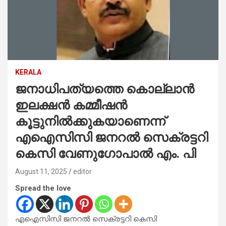
KERALA
ജനാധിപത്യത്തെ കൊല്ലാൻ
ഇലക്ഷൻ കമ്മീഷൻ
കൂട്ടുനിൽക്കുകയാണെന്ന്
എഐസിസി ജനറൽ സെക്രട്ടറി
കെസി വേണുഗോപാൽ എം. പി
August 11, 2025
editor
Spread the love
എഐസിസി ജനറൽ സെക്രട്ടറി കെസി