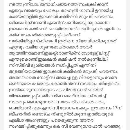
നടത്തുന്നില്ല. ജനാധിപത്യത്തെ സംരക്ഷിക്കാൻ
ഏതറ്റം വരെയും പോകും. രാഹുൽ ഗാന്ധി ഉന്നയിച്ച
കാര്യങ്ങളിൽ ഇലക്ഷൻ കമ്മീഷൻ മറുപടി പറയണം.
ബിജെപിക്ക് വേണ്ടി ഏജൻറ് പണിയെടുക്കുകയല്ല
ഇലക്ഷൻ കമ്മീഷൻ ചെയ്യേണ്ടത്.തെളിവുകള്‍ എല്ലാം
കര്‍ണാടക തിരഞ്ഞെടുപ്പ് കമ്മീഷന്
നൽകിയിട്ടുണ്ട്.ബിജെപി ഇതിനെ ന്യായീകരിക്കുന്നത്
ഏറ്റവും വലിയ ഗുണഭോക്താക്കൾ അവർ
ആയതിനാലാണ്.ഇലക്ട്രോണിക്സ് വോട്ടേഴ്സ് ലിസ്റ്റ്
എന്തുകൊണ്ട് ഇലക്ഷൻ കമ്മീഷൻ നൽകുന്നില്ല?
സിസിടിവി ദൃശ്യങ്ങൾ നശിപ്പിച്ചത് എന്തിന്?
തുടങ്ങിയവയ്ക്ക് ഇലക്ഷൻ കമ്മീഷൻ മറുപടി പറയണം.
അതല്ലാതെ നോട്ടീസ് അയച്ചുള്ള വിരട്ടൊന്നും വേണ്ട.
ശക്തമായ പോരാട്ടം കോൺഗ്രസ് നടത്തും. തിങ്കളാഴ്ച
ഇന്ത്യാ മുന്നണിയുടെ എംപിമാർ ഡൽഹിയിൽ
തിരഞ്ഞെടുപ്പ് കമ്മീഷൻ്റെ ഓഫീസിലേക്ക് മാർച്ച്
നടത്തും.വൈകുന്നേരം സമരപരിപാടികൾ ചർച്ച
ചെയ്യാൻ എഐസിസി യോഗം ചേരും. ഈ മാസം 17ന്
ബീഹാറിൽ രണ്ടാഴ്ച നീണ്ടുനിൽക്കുന്ന ഇന്ത്യയുടെ
എല്ലാ അംഗങ്ങളും പങ്കെടുക്കുന്ന യാത്ര
സംഘടിപ്പിക്കുമെന്നും കെ സി വേണുഗോപാൽ പറഞ്ഞു.