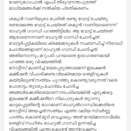
വേണുഗോപാൽ എംപി തിരുവനന്തപുരത്ത്
മാധ്യമങ്ങൾക്ക് നൽകിയ പ്രതികരണം .
ശകുന്‍ റാണിയുടെ പേരില്‍ രണ്ടു വോട്ട് ചെയ്തു.
രണ്ടാമത്തെ വോട്ട് ചെയ്തത് ശകുൻ റാണിയാണെന്ന്
രാഹുൽ ഗാന്ധി പറഞ്ഞിട്ടില്ല. ആ വോട്ട് ചെയ്തത്
ആരാണെന്നാണ് രാഹുൽ ഗാന്ധി ചോദിച്ചത് .
വോട്ടർപ്പട്ടികയിലെ ക്രമക്കേടുകൾ സംബന്ധിച്ച് നിരവധി
ചോദ്യങ്ങളാണ് രാഹുൽ ഗാന്ധി ചോദിച്ചത്.
അതിനൊന്നും മറുപടി പറയാതെ ഉദാഹരണമായി
പറഞ്ഞ ഒരു വിഷയത്തിൽ
നോട്ടീസ് കാണിച്ച് ഭയപ്പെടുത്താമെന്ന് ഇലക്ഷന്‍
കമ്മീഷൻ വിചാരിക്കണ്ട.വ്യക്തമായ തെളിവുകൾ
കയ്യിലുണ്ട്.സത്യം പുറത്തു കൊണ്ടുവരുന്നത് വരെ
പോരാട്ടം തുടരും.ചോദ്യം ചോദിച്ച
ഞങ്ങള്‍ക്കെതിരെയാണ് നടപടിയെങ്കില്‍ എടുക്കട്ടെ.
ഇലക്ഷൻ കമ്മീഷൻ്റെ നിലപാടുകൾ തുറന്നു
കാട്ടപ്പെട്ടതിന്റെ ഭാഗമാണ് രാഹുൽഗാന്ധിക്കെതിരെ
നോട്ടീസ് അയച്ചത്.സത്യം എത്ര വലിയ സ്വർണ്ണ
പാത്രം കൊണ്ട് മൂടി വെച്ചാലും അത് മറയ്ക്കാനാവില്ല.
തെളിവ് സഹിതം രാഹുൽ ഗാന്ധി ഉന്നയിച്ച
വിഷയങ്ങളിൽ എന്തുകൊണ്ട് അന്വേഷണം