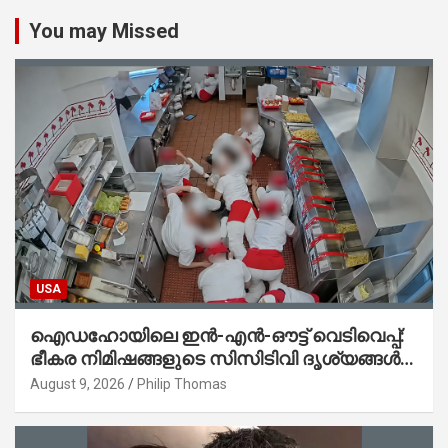
You may Missed
USA
ഐഡഹോയിലെ ഇൻ-എൻ-ഔട്ട് വെടിവെപ്പ്:
ഭീകര നിമിഷങ്ങളുടെ സിസിടിവി ദൃശ്യങ്ങൾ
പുറത്ത്; ആക്രമണത്തിന് പിന്നിലെ കാരണം
August 9, 2026
Philip Thomas
ഇപ്പോഴും ദുരൂഹം