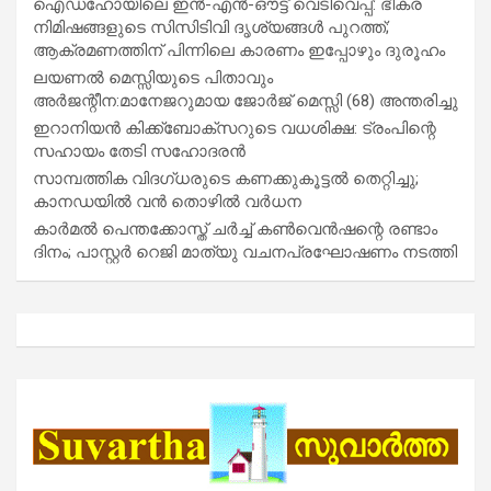
ഐഡഹോയിലെ ഇൻ-എൻ-ഔട്ട് വെടിവെപ്പ്: ഭീകര
നിമിഷങ്ങളുടെ സിസിടിവി ദൃശ്യങ്ങൾ പുറത്ത്;
ആക്രമണത്തിന് പിന്നിലെ കാരണം ഇപ്പോഴും ദുരൂഹം
ലയണൽ മെസ്സിയുടെ പിതാവും
അർജന്റീന:മാനേജറുമായ ജോർജ് മെസ്സി (68) അന്തരിച്ചു
ഇറാനിയൻ കിക്ക്ബോക്സറുടെ വധശിക്ഷ: ട്രംപിന്റെ
സഹായം തേടി സഹോദരൻ
സാമ്പത്തിക വിദഗ്ധരുടെ കണക്കുകൂട്ടൽ തെറ്റിച്ചു;
കാനഡയിൽ വൻ തൊഴിൽ വർധന
കാർമൽ പെന്തക്കോസ്ത് ചർച്ച് കൺവെൻഷന്റെ രണ്ടാം
ദിനം; പാസ്റ്റർ റെജി മാത്യു വചനപ്രഘോഷണം നടത്തി