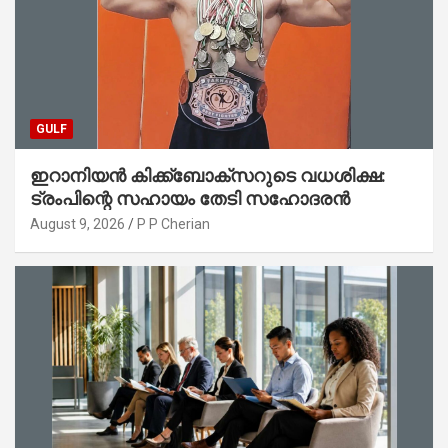
GULF
ഇറാനിയൻ കിക്ക്ബോക്സറുടെ വധശിക്ഷ:
ട്രംപിന്റെ സഹായം തേടി സഹോദരൻ
August 9, 2026
P P Cherian