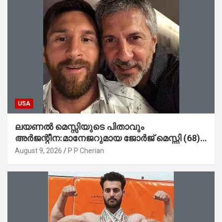
USA
ലയണൽ മെസ്സിയുടെ പിതാവും
അർജന്റീന:മാനേജറുമായ ജോർജ് മെസ്സി (68)
അന്തരിച്ചു
August 9, 2026
P P Cherian