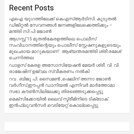
Recent Posts
എഐ യുഗത്തിലേക്ക് കെഎസ്ആർടിസി: കൂടുതൽ
ഡിജിറ്റൽ സേവനങ്ങൾ ജനങ്ങളിലേക്കെത്തിക്കും –
മന്ത്രി സി പി ജോൺ
ആഗസ്റ്റ് 15 മുതല്‍കേരളത്തിലെ പൊലീസ്
സംവിധാനത്തിന്റെയും പൊലീസ് സ്റ്റേഷനുകളുടെയും
മുഖഛായ മാറുകയാണ് : ആഭ്യന്തരമന്ത്രി ശ്രീ.രമേശ്
ചെന്നിത്തല
ഡാളസ് കേരള അസോസിയേഷൻ മേയർ ശ്രീ. വി. വി.
രാജേഷിന് ഉജ്വല സ്വീകരണം നൽകി
റവ . ബിജു പി. സൈമൺ ,ഷെലിന് അന്നാ ജോൺ
വർഗീസ്,ഈപ്പൻ ഡാനിയൽ എന്നിവർ മാർത്തോമാ
സഭാ കൗൺസിലിലേക്കു തിരഞ്ഞെടുക്കപ്പെട്ടു
മെക്സിക്കോയിൽ ലൈവ് സ്ട്രീമിനിടെ ടിക്‌ടോക്
ഇൻഫ്ലുവൻസർ വെടിയേറ്റ് കൊല്ലപ്പെട്ടു