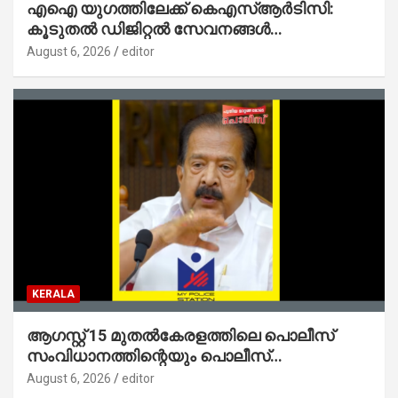
എഐ യുഗത്തിലേക്ക് കെഎസ്ആർടിസി:
കൂടുതൽ ഡിജിറ്റൽ സേവനങ്ങൾ
ജനങ്ങളിലേക്കെത്തിക്കും – മന്ത്രി സി പി
August 6, 2026
editor
ജോൺ
KERALA
ആഗസ്റ്റ് 15 മുതല്‍കേരളത്തിലെ പൊലീസ്
സംവിധാനത്തിന്റെയും പൊലീസ്
സ്റ്റേഷനുകളുടെയും മുഖഛായ മാറുകയാണ് :
August 6, 2026
editor
ആഭ്യന്തരമന്ത്രി ശ്രീ.രമേശ് ചെന്നിത്തല