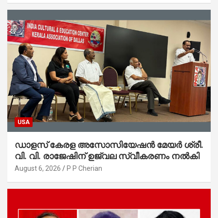
USA
ഡാളസ് കേരള അസോസിയേഷൻ മേയർ ശ്രീ.
വി. വി. രാജേഷിന് ഉജ്വല സ്വീകരണം നൽകി
August 6, 2026
P P Cherian