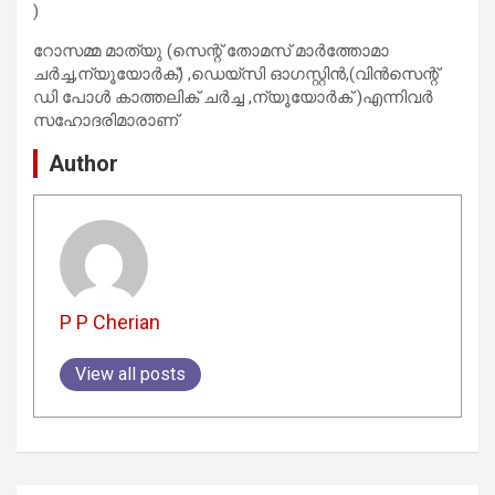
)
റോസമ്മ മാത്യു (സെന്റ് തോമസ് മാർത്തോമാ
ചർച്ച,ന്യൂയോർക്) ,ഡെയ്സി ഓഗസ്റ്റിൻ,(വിൻസെന്റ്
ഡി പോൾ കാത്തലിക് ചർച്ച ,ന്യൂയോർക് )എന്നിവർ
സഹോദരിമാരാണ്
Author
P P Cherian
View all posts