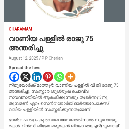
CHARAMAM
വാണിയ പള്ളിൽ രാജു 75
അന്തരിച്ചു
August 12, 2025
P P Cherian
Spread the love
ന്യൂയോർക്/മാത്തൂർ: വാണിയ പള്ളിൽ വി ജി രാജു 75
അന്തരിച്ചു. സംസ്കാര ശുശ്രൂഷ ചൊവ്വ
സ്വവസതിയിൽ ആരംഭിക്കുന്നതും തുടർന്നു് 3നു
തുമ്പമൺ ഏറം സെൻറ് ജോർജ് ഓർത്തഡോക്സ്
വലിയ പള്ളിയിൽ സംസ്കരിക്കുന്നതുമാണ്
ഭാര്യ: പന്തളം കുരമ്പാല അമ്പലത്തിനാൽ സുമ രാജു
മകൾ :റിൻസി ലിജോ മരുമകൻ ലിജോ തങ്കച്ചൻ(ദുബായ്