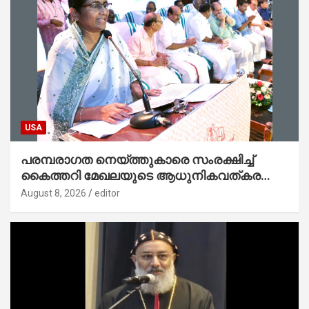
USA
പരമ്പരാഗത നെയ്ത്തുകാരെ സംരക്ഷിച്ച്
കൈത്തറി മേഖലയുടെ ആധുനികവത്കരണം
സാധ്യമാക്കും : ഡെപ്യൂട്ടി സ്പീക്കർ
August 8, 2026
editor