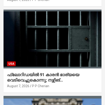
USA
ഫ്ലോറിഡയിൽ 91 കാരൻ ഭാര്യയെ
വെടിവെച്ചുകൊന്നു; നഴ്സിങ്
ഹോമിലാക്കില്ലെന്ന് നൽകിയ വാഗ്ദാനം
August 7, 2026
P P Cherian
പാലിച്ചതായി മൊഴി