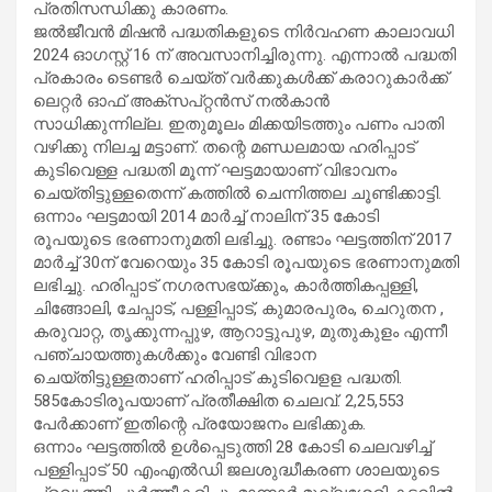
പ്രതിസന്ധിക്കു കാരണം.
ജൽജീവൻ മിഷൻ പദ്ധതികളുടെ നിർവഹണ കാലാവധി
2024 ഓ​ഗസ്റ്റ് 16 ന് അവസാനിച്ചിരുന്നു. എന്നാൽ പദ്ധതി
പ്രകാരം ടെണ്ടർ ചെയ്ത് വർക്കുകൾക്ക് കരാറുകാർക്ക്
ലെറ്റർ ഓഫ് അക്സപ്റ്റൻസ് നൽകാൻ
സാധിക്കുന്നില്ല. ഇതുമൂലം മിക്കയിടത്തും പണം പാതി
വഴിക്കു നിലച്ച മട്ടാണ്. തന്റെ മണ്ഡലമായ ഹരിപ്പാട്
കുടിവെള്ള പദ്ധതി മൂന്ന് ഘട്ടമായാണ് വിഭാവനം
ചെയ്തിട്ടുള്ളതെന്ന് കത്തിൽ ചെന്നിത്തല ചൂണ്ടിക്കാട്ടി.
ഒന്നാം ഘട്ടമായി 2014 മാർച്ച് നാലിന് 35 കോടി
രൂപയുടെ ഭരണാനുമതി ലഭിച്ചു. രണ്ടാം ഘട്ടത്തിന് 2017
മാർച്ച് 30ന് വേറെയും 35 കോടി രൂപയുടെ ഭരണാനുമതി
ലഭിച്ചു. ഹരിപ്പാട് നഗരസഭയ്ക്കും, കാർത്തികപ്പള്ളി,
ചിങ്ങോലി, ചേപ്പാട്, പള്ളിപ്പാട്, കുമാരപുരം, ചെറുതന ,
കരുവാറ്റ, തൃക്കുന്നപ്പുഴ, ആറാട്ടുപുഴ, മുതുകുളം എന്നീ
പഞ്ചായത്തുകൾക്കും വേണ്ടി വിഭാന
ചെയ്തിട്ടുള്ളതാണ് ഹരിപ്പാട് കുടിവെളള പദ്ധതി.
585കോടിരൂപയാണ് പ്രതീക്ഷിത ചെലവ്. 2,25,553
പേർക്കാണ് ഇതിന്റെ പ്രയോജനം ലഭിക്കുക.
ഒന്നാം ഘട്ടത്തിൽ ഉൾപ്പെടുത്തി 28 കോടി ചെലവഴിച്ച്
പള്ളിപ്പാട് 50 എംഎൽഡി ജലശുദ്ധീകരണ ശാലയുടെ