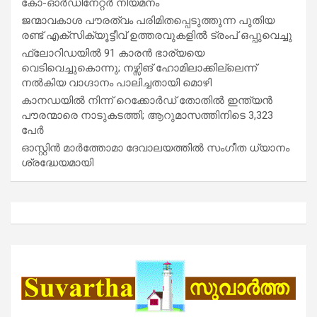
കോ-ഓർഡിനേറ്റർ നിയമനം
ജന്മാവകാശ പൗരത്വം പരിമിതപ്പെടുത്തുന്ന പുതിയ
രണ്ട് എക്സിക്യൂട്ടീവ് ഉത്തരവുകളിൽ ട്രംപ് ഒപ്പുവെച്ചു
ഫ്ലോറിഡയിൽ 91 കാരൻ ഭാര്യയെ
വെടിവെച്ചുകൊന്നു; നഴ്സിങ് ഹോമിലാക്കില്ലെന്ന്
നൽകിയ വാഗ്ദാനം പാലിച്ചതായി മൊഴി
കാനഡയിൽ നിന്ന് റെക്കോർഡ് തോതിൽ ഇന്ത്യൻ
പൗരന്മാരെ നാടുകടത്തി; ആറുമാസത്തിനിടെ 3,323
പേർ
ഓസ്റ്റിൻ മാർത്തോമാ ദേവാലയത്തിൽ സംഗീത ധ്യാനം
ശ്രദ്ധേയമായി