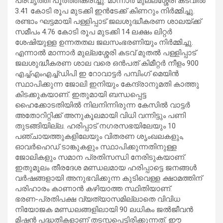
പ്രവൃത്തി പൂർത്തീകരിച്ചു. മാന്നാർ മുല്ലശ്ശേരി കടവിൽ
3.41 കോടി രൂപ മുടക്കി ഇൻടേക്ക് കിണറും നിർമ്മിച്ചു.
രണ്ടാം ഘട്ടമായി പള്ളിപ്പാട് ജലശുദ്ധീകരണ ശാലയ്ക്ക്
സമീപം 4.76 കോടി രൂപ മുടക്കി 14 ലക്ഷം ലിറ്റർ
ശേഷിയുള്ള ഉന്നതതല ജലസംഭരണിയും നിർമ്മിച്ചു.
എന്നാൽ മാന്നാർ മുല്ലശ്ശേരി കടവ് മുതൽ പള്ളിപ്പാട്
ജലശുദ്ധീകരണ ശാല വരെ ഒൻപത് കിമീറ്റർ നീളം 900
എച്ച്എംഎച്ച്ഡിപി ഇ റോവാട്ടർ പമ്പിംഗ് മെയിൻ
സ്ഥാപിക്കുന്ന ജോലി ഇനിയും കേന്ദ്രാനുമതി കാത്തു
കിടക്കുകയാണ്. ഇതുമായി ബന്ധപ്പെട്ട
ഹൈക്കോടതിയിൽ നിലനിന്നിരുന്ന കേസിൽ വാട്ടർ
അതോറിറ്റിക്ക് അനുകൂലമായി വിധി വന്നിട്ടും പണി
തുടങ്ങിയില്ല. ഹരിപ്പാട് നഗരസഭയിലേയും 10
പഞ്ചായത്തുകളിലേയും വിതരണ ശൃംഖലകളും,
ഓവർഹെഡ് ടാങ്കുകളും സ്ഥാപിക്കുന്നതിനുള്ള
ജോലികളും സമാന പ്രതിസന്ധി നേരിടുകയാണ്.
ഇതുമൂലം തീരദേശ മണ്ഡലമായ ഹരിപ്പാട്ടെ ജനങ്ങൾ
വർഷങ്ങളായി അനുഭവിക്കുന്ന കുടിവെള്ള ക്ഷാമത്തിന്
പരിഹാരം കാണാൻ കഴിയാത്ത സ്ഥിതിയാണ്.
ഭരണ-പ്രതിപക്ഷ വ്യത്യാസമില്ലാതെ വിവിധ
നിയോജക മണ്ഡലങ്ങളിലായി 90 ലധികം ജൽജീവൻ
മിഷൻ പദ്ധതികളാണ് തടസ്സപ്പെട്ടിരിക്കുന്നത്. ഈ