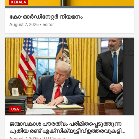
KERALA
കോ-ഓർഡിനേറ്റർ നിയമനം
August 7, 2026
editor
USA
ജന്മാവകാശ പൗരത്വം പരിമിതപ്പെടുത്തുന്ന
പുതിയ രണ്ട് എക്സിക്യൂട്ടീവ് ഉത്തരവുകളിൽ
ട്രംപ് ഒപ്പുവെച്ചു
August 7, 2026
P P Cherian