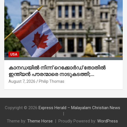
USA
കാനഡയിൽ നിന്ന് റെക്കോർഡ് തോതിൽ
ഇന്ത്യൻ പൗരന്മാരെ നാടുകടത്തി;
ആറുമാസത്തിനിടെ 3,323 പേർ
August 7, 2026
Philip Thomas
Copyright © 2026
Express Herald – Malayalam Christian News
Theme by:
Theme Horse
Proudly Powered by:
WordPress