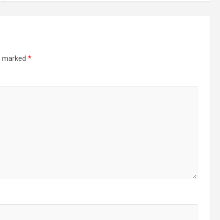
re marked
*