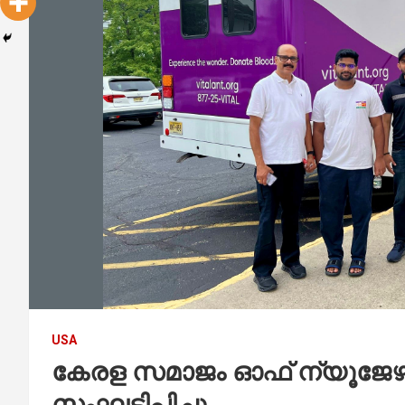
USA
കേരള സമാജം ഓഫ് ന്യൂജേഴ്‌
സംഘടിപ്പിച്ചു