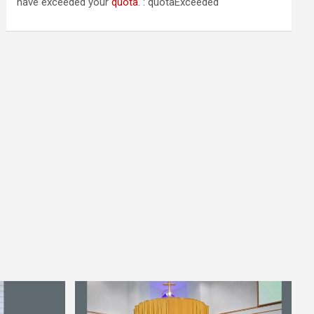
have exceeded your
quota
. : quotaExceeded