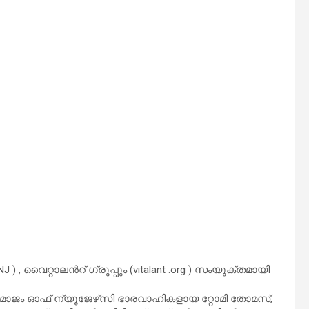
 , വൈറ്റാലൻറ് ഗ്രൂപ്പും (vitalant .org ) സംയുക്തമായി
സമാജം ഓഫ് ന്യൂജേഴ്‌സി ഭാരവാഹികളായ റ്റോമി തോമസ്,