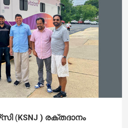
സി (KSNJ ) രക്തദാനം