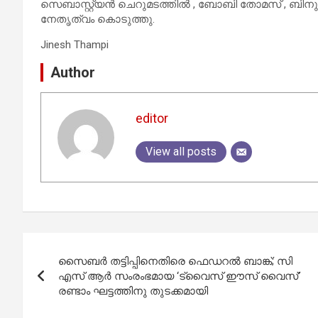
സെബാസ്റ്റ്യൻ ചെറുമടത്തിൽ , ബോബി തോമസ് , ബിനു
നേതൃത്വം കൊടുത്തു.
Jinesh Thampi
Author
editor
View all posts
Post
സൈബർ തട്ടിപ്പിനെതിരെ ഫെഡറൽ ബാങ്ക്; സി
navigation
എസ് ആർ സംരംഭമായ ‘ട്വൈസ് ഈസ് വൈസ്’
രണ്ടാം ഘട്ടത്തിനു തുടക്കമായി