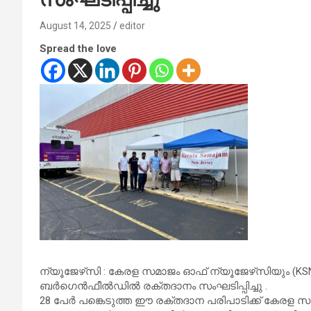
August 14, 2025
editor
Spread the love
ന്യൂജേഴ്‌സി : കേരള സമാജം ഓഫ് ന്യൂജേഴ്‌സിയും (KSNJ )
ബർഗെൻഫീൽഡിൽ രക്തദാനം സംഘടിപ്പിച്ചു .
28 പേർ പങ്കെടുത്ത ഈ രക്തദാന പരിപാടിക്ക് കേരള 