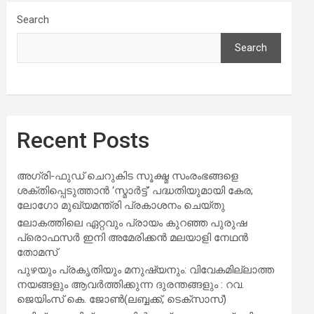
Search
Search
Recent Posts
അഗ്രി-ഫുഡ് ചെറുകിട സൂക്ഷ്മ സംരംഭങ്ങളെ
ശക്തിപ്പെടുത്താന്‍ ‘സ്മാര്‍ട്ട്’ പദ്ധതിയുമായി കേര;
ലോഗോ മുഖ്യമന്ത്രി പ്രകാശനം ചെയ്തു
ലോകത്തിലെ ഏറ്റവും പ്രായം കുറഞ്ഞ പുരുഷ
പ്രൊഫസർ ഇനി അമേരിക്കൻ മലയാളി നേഥൻ
തോമസ്
പുഴയും പ്രകൃതിയും മനുഷ്യനും: വിവേകമില്ലാത്ത
നയങ്ങളും ആവർത്തിക്കുന്ന ദുരന്തങ്ങളും : റവ.
ജെയിംസ് കെ. ജോൺ(ലബ്ബക്ക്, ടെക്സാസ്)