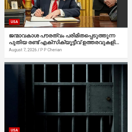
USA
ജന്മാവകാശ പൗരത്വം പരിമിതപ്പെടുത്തുന്ന
പുതിയ രണ്ട് എക്സിക്യൂട്ടീവ് ഉത്തരവുകളിൽ
ട്രംപ് ഒപ്പുവെച്ചു
August 7, 2026
P P Cherian
USA