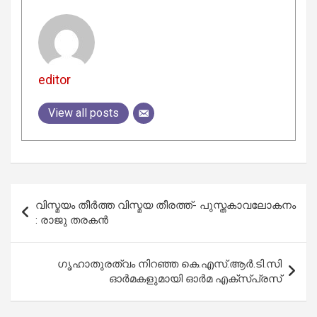
editor
View all posts
Post
വിസ്മയം തീര്‍ത്ത വിസ്മയ തീരത്ത്- പുസ്തകാവലോകനം
navigation
: രാജു തരകന്‍
ഗൃഹാതുരത്വം നിറഞ്ഞ കെ.എസ്.ആർ.ടി.സി
ഓർമകളുമായി ഓർമ എക്‌സ്പ്രസ്