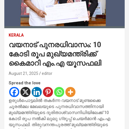
KERALA
വയനാട് പുനരധിവാസം: 10
കോടി രൂപ മുഖ്യമന്ത്രിക്ക്
കൈമാറി എം.എ യൂസഫലി
August 21, 2025
editor
Spread the love
ഉരുൾപൊട്ടലിൽ തകർന്ന വയനാട് മുണ്ടക്കൈ
ചൂരൽമല മേഖലയുടെ പുനരധിവാസത്തിനായി
മുഖ്യമന്ത്രിയുടെ ദുരിതാശ്വാസനിധിയിലേക്ക് 10
കോടി രൂപ നൽകി ലുലു ​ഗ്രൂപ്പ് ചെയർമാൻ എം.എ
യൂസഫലി. തിരുവനന്തപുരത്ത് മുഖ്യമന്ത്രിയുടെ