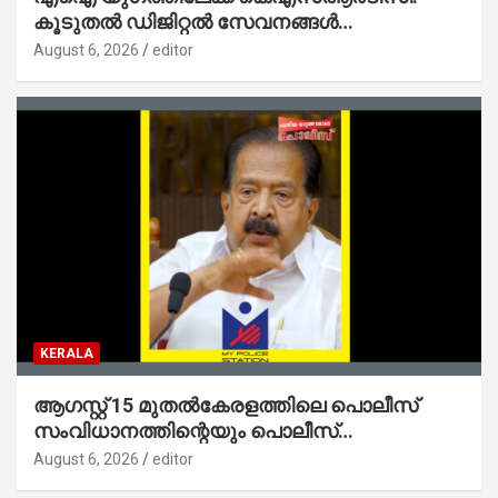
കൂടുതൽ ഡിജിറ്റൽ സേവനങ്ങൾ
ജനങ്ങളിലേക്കെത്തിക്കും – മന്ത്രി സി പി
August 6, 2026
editor
ജോൺ
KERALA
ആഗസ്റ്റ് 15 മുതല്‍കേരളത്തിലെ പൊലീസ്
സംവിധാനത്തിന്റെയും പൊലീസ്
സ്റ്റേഷനുകളുടെയും മുഖഛായ മാറുകയാണ് :
August 6, 2026
editor
ആഭ്യന്തരമന്ത്രി ശ്രീ.രമേശ് ചെന്നിത്തല