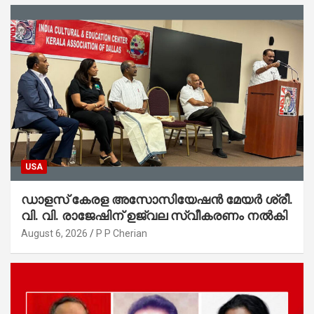
USA
ഡാളസ് കേരള അസോസിയേഷൻ മേയർ ശ്രീ.
വി. വി. രാജേഷിന് ഉജ്വല സ്വീകരണം നൽകി
August 6, 2026
P P Cherian