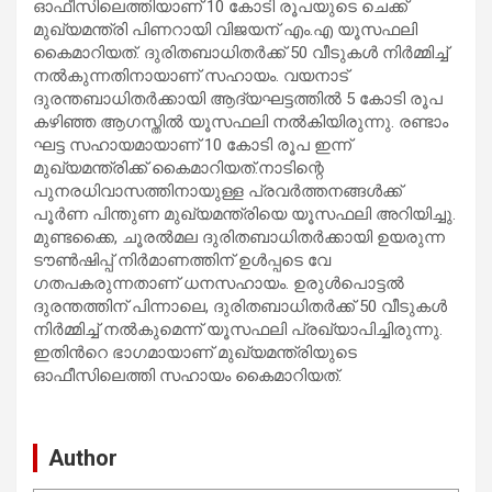
ഓഫീസിലെത്തിയാണ് 10 കോടി രൂപയുടെ ചെക്ക്
മുഖ്യമന്ത്രി പിണറായി വിജയന് എം.എ യൂസഫലി
കൈമാറിയത്. ദുരിതബാധിതർക്ക് 50 വീടുകൾ നിർമ്മിച്ച്
നൽകുന്നതിനായാണ് സഹായം. വയനാട്
ദുരന്തബാധിതർക്കായി ആദ്യഘട്ടത്തിൽ 5 കോടി രൂപ
കഴിഞ്ഞ ആഗസ്തിൽ യൂസഫലി നൽകിയിരുന്നു. രണ്ടാം
ഘട്ട സഹായമായാണ് 10 കോടി രൂപ ഇന്ന്
മുഖ്യമന്ത്രിക്ക് കൈമാറിയത്.നാടിന്റെ
പുനരധിവാസത്തിനായുള്ള പ്രവർത്തനങ്ങൾക്ക്
പൂർണ പിന്തുണ മുഖ്യമന്ത്രിയെ യൂസഫലി അറിയിച്ചു.
മുണ്ടക്കൈ, ചൂരൽമല ദുരിതബാധിതർക്കായി ഉയരുന്ന
ടൗൺഷിപ്പ്‌ നിർമാണത്തിന് ഉൾപ്പടെ വേ​
ഗതപകരുന്നതാണ് ധനസഹായം. ഉരുൾപൊട്ടൽ
ദുരന്തത്തിന് പിന്നാലെ, ദുരിതബാധിതർക്ക് 50 വീടുകൾ
നിർമ്മിച്ച് നൽകുമെന്ന് യൂസഫലി പ്രഖ്യാപിച്ചിരുന്നു.
ഇതിൻറെ ഭാഗമായാണ് മുഖ്യമന്ത്രിയുടെ
ഓഫീസിലെത്തി സഹായം കൈമാറിയത്.
Author