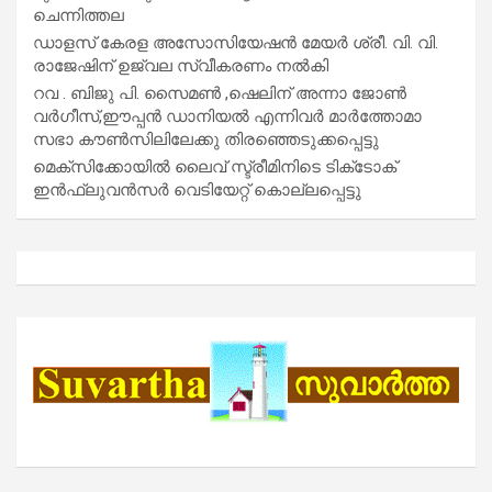
ചെന്നിത്തല
ഡാളസ് കേരള അസോസിയേഷൻ മേയർ ശ്രീ. വി. വി.
രാജേഷിന് ഉജ്വല സ്വീകരണം നൽകി
റവ . ബിജു പി. സൈമൺ ,ഷെലിന് അന്നാ ജോൺ
വർഗീസ്,ഈപ്പൻ ഡാനിയൽ എന്നിവർ മാർത്തോമാ
സഭാ കൗൺസിലിലേക്കു തിരഞ്ഞെടുക്കപ്പെട്ടു
മെക്സിക്കോയിൽ ലൈവ് സ്ട്രീമിനിടെ ടിക്‌ടോക്
ഇൻഫ്ലുവൻസർ വെടിയേറ്റ് കൊല്ലപ്പെട്ടു